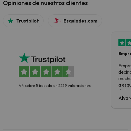
Opiniones de nuestros clientes
Trustpilot
Esquiades.com
Empre
Empre
decir
muchas
a esqu
4.4 sobre 5 basado en 2239 valoraciones
de tod
al cli
Alvar
he ten
culpa 
inmobi
y un t
cancel