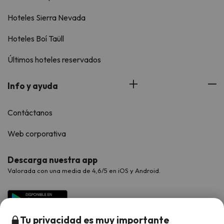
Hoteles Sierra Nevada
Hoteles Boí Taüll
Últimos hoteles reservados
Info y ayuda
Contáctanos
Web corporativa
Descarga nuestra app
Valorada con una media de 4,6/5 en iOS y Android.
Tu privacidad es muy importante