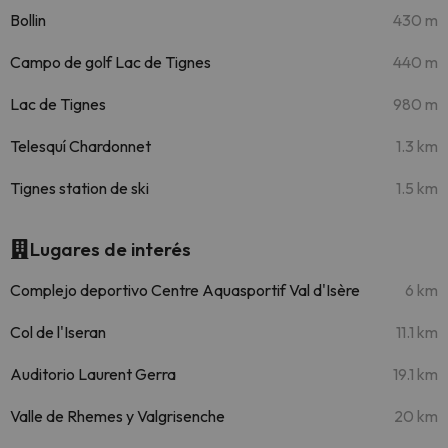
Bollin
430 m
Campo de golf Lac de Tignes
440 m
Lac de Tignes
980 m
Telesquí Chardonnet
1.3 km
Tignes station de ski
1.5 km
Lugares de interés
Complejo deportivo Centre Aquasportif Val d'Isère
6 km
Col de l'Iseran
11.1 km
Auditorio Laurent Gerra
19.1 km
Valle de Rhemes y Valgrisenche
20 km