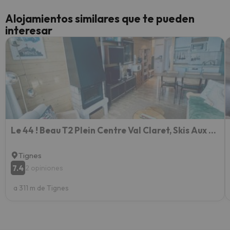
cance
Alojamientos similares que te pueden
perfe
interesar
diner
Recom
vacaci
esquia
extra
yo.
Le 44 ! Beau T2 Plein Centre Val Claret, Skis Aux Pieds, 4 Pax
Tignes
7.4
2 opiniones
a 311 m de Tignes