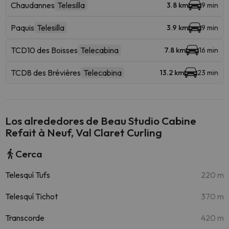
Chaudannes
Telesilla
3.8 km
9 min
Paquis
Telesilla
3.9 km
9 min
TCD10 des Boisses
Telecabina
7.8 km
16 min
TCD8 des Brévières
Telecabina
13.2 km
23 min
Los alrededores de Beau Studio Cabine
Refait à Neuf, Val Claret Curling
Cerca
Telesquí Tufs
220 m
Telesquí Tichot
370 m
Transcorde
420 m