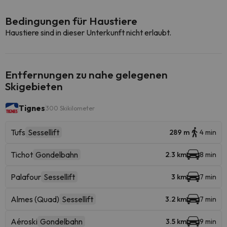
Bedingungen für Haustiere
Haustiere sind in dieser Unterkunft nicht erlaubt.
Entfernungen zu nahe gelegenen
Skigebieten
Tignes
300 Skikilometer
Tufs
Sessellift
289 m
4 min
Tichot
Gondelbahn
2.3 km
8 min
Palafour
Sessellift
3 km
7 min
Almes (Quad)
Sessellift
3.2 km
7 min
Aéroski
Gondelbahn
3.5 km
9 min