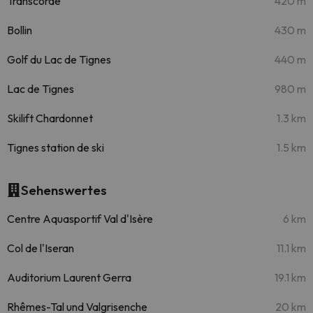
Transcorde
420 m
Bollin
430 m
Golf du Lac de Tignes
440 m
Lac de Tignes
980 m
Skilift Chardonnet
1.3 km
Tignes station de ski
1.5 km
Sehenswertes
Centre Aquasportif Val d'Isère
6 km
Col de l'Iseran
11.1 km
Auditorium Laurent Gerra
19.1 km
Rhêmes-Tal und Valgrisenche
20 km