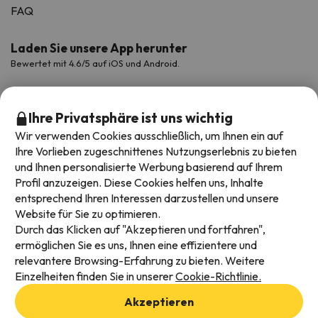
FAQ
Laden Sie unsere App herunter
Bewertet mit 4.6/5 auf iOS und Android.
Ihre Privatsphäre ist uns wichtig
Wir verwenden Cookies ausschließlich, um Ihnen ein auf
Ihre Vorlieben zugeschnittenes Nutzungserlebnis zu bieten
und Ihnen personalisierte Werbung basierend auf Ihrem
Profil anzuzeigen. Diese Cookies helfen uns, Inhalte
entsprechend Ihren Interessen darzustellen und unsere
Website für Sie zu optimieren.
Verfügbare Zahlungsarten
Durch das Klicken auf "Akzeptieren und fortfahren",
ermöglichen Sie es uns, Ihnen eine effizientere und
relevantere Browsing-Erfahrung zu bieten. Weitere
Einzelheiten finden Sie in unserer
Cookie-Richtlinie.
Impressum und AGBs
Akzeptieren
Datenschutz