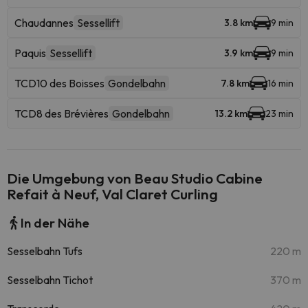
Chaudannes
Sessellift
3.8 km
9 min
Paquis
Sessellift
3.9 km
9 min
TCD10 des Boisses
Gondelbahn
7.8 km
16 min
TCD8 des Brévières
Gondelbahn
13.2 km
23 min
Die Umgebung von Beau Studio Cabine
Refait à Neuf, Val Claret Curling
In der Nähe
Sesselbahn Tufs
220 m
Sesselbahn Tichot
370 m