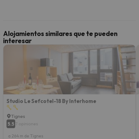
culpa 
inmobi
y un t
cancel
cance
Alojamientos similares que te pueden
perfe
interesar
diner
Recom
vacaci
esquia
extra
yo.
Studio Le Sefcotel-18 By Interhome
Tignes
5.5
7 opiniones
a 264 m de Tignes