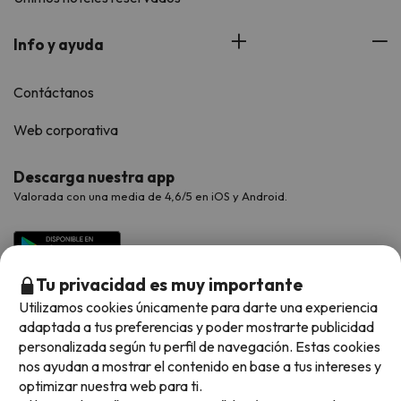
Info y ayuda
Contáctanos
Web corporativa
Descarga nuestra app
Valorada con una media de 4,6/5 en iOS y Android.
Tu privacidad es muy importante
Utilizamos cookies únicamente para darte una experiencia
adaptada a tus preferencias y poder mostrarte publicidad
personalizada según tu perfil de navegación. Estas cookies
nos ayudan a mostrar el contenido en base a tus intereses y
optimizar nuestra web para ti.
Métodos de pago disponibles