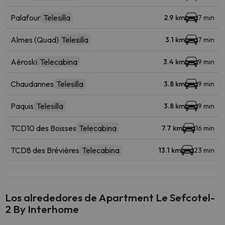
Palafour
Telesilla
2.9 km
7 min
Almes (Quad)
Telesilla
3.1 km
7 min
Aéroski
Telecabina
3.4 km
9 min
Chaudannes
Telesilla
3.8 km
9 min
Paquis
Telesilla
3.8 km
9 min
TCD10 des Boisses
Telecabina
7.7 km
16 min
TCD8 des Brévières
Telecabina
13.1 km
23 min
Los alrededores de Apartment Le Sefcotel-
2 By Interhome