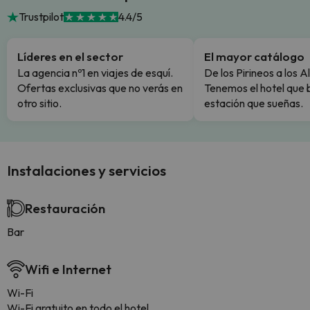
Trustpilot
4.4/5
Líderes en el sector
El mayor catálogo
La agencia nº1 en viajes de esquí.
De los Pirineos a los A
Ofertas exclusivas que no verás en
Tenemos el hotel que 
otro sitio.
estación que sueñas.
Instalaciones y servicios
Restauración
Bar
Wifi e Internet
Wi-Fi
Wi-Fi gratuito en todo el hotel