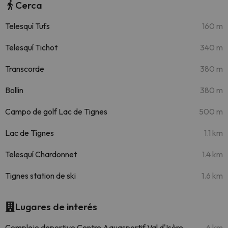
Cerca
Telesquí Tufs
160 m
Telesquí Tichot
340 m
Transcorde
380 m
Bollin
380 m
Campo de golf Lac de Tignes
500 m
Lac de Tignes
1.1 km
Telesquí Chardonnet
1.4 km
Tignes station de ski
1.6 km
Lugares de interés
Complejo deportivo Centre Aquasportif Val d'Isère
6 km