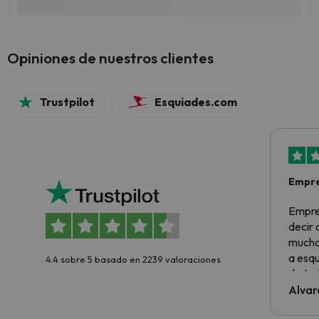
Opiniones de nuestros clientes
Trustpilot
Esquiades.com
Empre
Empre
decir
muchas
a esqu
4.4 sobre 5 basado en 2239 valoraciones
de tod
al cli
Alvar
he ten