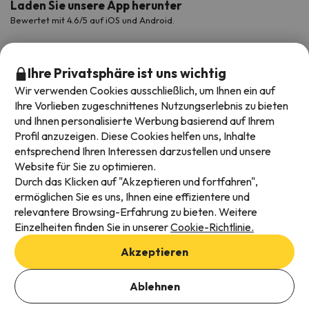
Laden Sie unsere App herunter
Bewertet mit 4.6/5 auf iOS und Android.
Ihre Privatsphäre ist uns wichtig
Wir verwenden Cookies ausschließlich, um Ihnen ein auf
Ihre Vorlieben zugeschnittenes Nutzungserlebnis zu bieten
und Ihnen personalisierte Werbung basierend auf Ihrem
Profil anzuzeigen. Diese Cookies helfen uns, Inhalte
entsprechend Ihren Interessen darzustellen und unsere
Website für Sie zu optimieren.
Verfügbare Zahlungsarten
Durch das Klicken auf "Akzeptieren und fortfahren",
ermöglichen Sie es uns, Ihnen eine effizientere und
relevantere Browsing-Erfahrung zu bieten. Weitere
Einzelheiten finden Sie in unserer
Cookie-Richtlinie.
Impressum und AGBs
Akzeptieren
Datenschutz
Daten hinzufügen, um Verfügbarkeit zu prüfen
Cookies Richtlinien
Ablehnen
Buchungsdaten auswählen