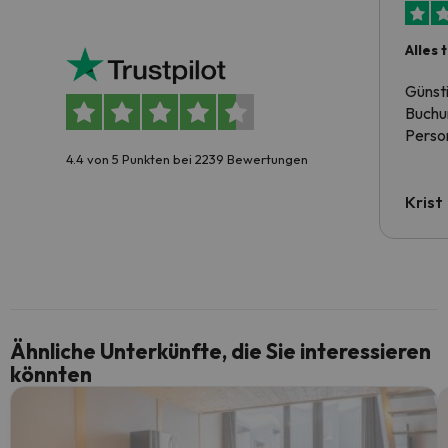
Alles 
Günst
Buchun
Person
4.4 von 5 Punkten bei 2239 Bewertungen
Krist
Ähnliche Unterkünfte, die Sie interessieren
könnten