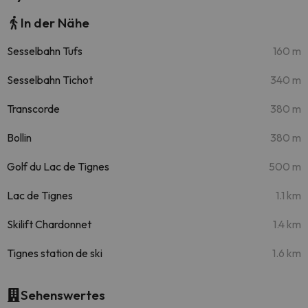
In der Nähe
Sesselbahn Tufs
160 m
Sesselbahn Tichot
340 m
Transcorde
380 m
Bollin
380 m
Golf du Lac de Tignes
500 m
Lac de Tignes
1.1 km
Skilift Chardonnet
1.4 km
Tignes station de ski
1.6 km
Sehenswertes