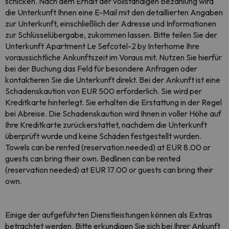
schicken. Nach dem Erhalt der vollständigen Bezahlung wird
die Unterkunft Ihnen eine E-Mail mit den detaillierten Angaben
zur Unterkunft, einschließlich der Adresse und Informationen
zur Schlüsselübergabe, zukommen lassen. Bitte teilen Sie der
Unterkunft Apartment Le Sefcotel-2 by Interhome Ihre
voraussichtliche Ankunftszeit im Voraus mit. Nutzen Sie hierfür
bei der Buchung das Feld für besondere Anfragen oder
kontaktieren Sie die Unterkunft direkt. Bei der Ankunft ist eine
Schadenskaution von EUR 500 erforderlich. Sie wird per
Kreditkarte hinterlegt. Sie erhalten die Erstattung in der Regel
bei Abreise. Die Schadenskaution wird Ihnen in voller Höhe auf
Ihre Kreditkarte zurückerstattet, nachdem die Unterkunft
überprüft wurde und keine Schäden festgestellt wurden.
Towels can be rented (reservation needed) at EUR 8.00 or
guests can bring their own. Bedlinen can be rented
(reservation needed) at EUR 17.00 or guests can bring their
own.
Einige der aufgeführten Dienstleistungen können als Extras
betrachtet werden. Bitte erkundigen Sie sich bei Ihrer Ankunft