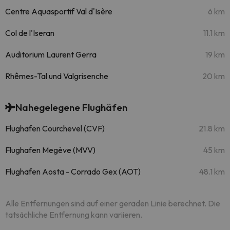
Centre Aquasportif Val d'Isère
6 km
Col de l'Iseran
11.1 km
Auditorium Laurent Gerra
19 km
Rhêmes-Tal und Valgrisenche
20 km
Nahegelegene Flughäfen
Flughafen Courchevel (CVF)
21.8 km
Flughafen Megève (MVV)
45 km
Flughafen Aosta - Corrado Gex (AOT)
48.1 km
Alle Entfernungen sind auf einer geraden Linie berechnet. Die
tatsächliche Entfernung kann variieren.