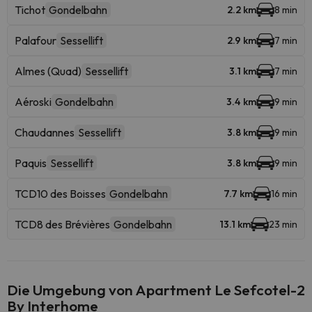
Tichot
Gondelbahn
2.2 km
8 min
Palafour
Sessellift
2.9 km
7 min
Almes (Quad)
Sessellift
3.1 km
7 min
Aéroski
Gondelbahn
3.4 km
9 min
Chaudannes
Sessellift
3.8 km
9 min
Paquis
Sessellift
3.8 km
9 min
TCD10 des Boisses
Gondelbahn
7.7 km
16 min
TCD8 des Brévières
Gondelbahn
13.1 km
23 min
Die Umgebung von Apartment Le Sefcotel-2
By Interhome