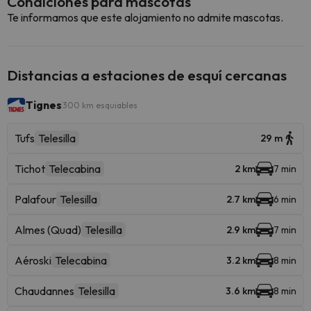
Condiciones para mascotas
Te informamos que este alojamiento no admite mascotas.
Distancias a estaciones de esquí cercanas
Tignes
300 km esquiables
Tufs
Telesilla
29 m
Tichot
Telecabina
2 km
7 min
Palafour
Telesilla
2.7 km
6 min
Almes (Quad)
Telesilla
2.9 km
7 min
Aéroski
Telecabina
3.2 km
8 min
Chaudannes
Telesilla
3.6 km
8 min