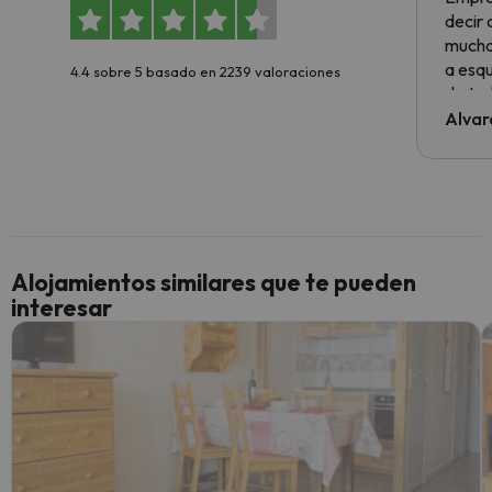
decir
muchas
a esqu
4.4 sobre 5 basado en 2239 valoraciones
de tod
al cli
Alvar
he ten
culpa 
inmobi
y un t
cancel
cance
Alojamientos similares que te pueden
perfe
interesar
diner
Recom
vacaci
esquia
extra
yo.