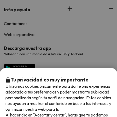
Info y ayuda
Contáctanos
Web corporativa
Descarga nuestra app
Valorada con una media de 4,6/5 en iOS y Android.
Tu privacidad es muy importante
Utilizamos cookies únicamente para darte una experiencia
adaptada a tus preferencias y poder mostrarte publicidad
personalizada según tu perfil de navegación. Estas cookies
nos ayudan a mostrar el contenido en base a tus intereses y
optimizar nuestra web para ti.
Métodos de pago disponibles
Al hacer clic en "Aceptar y cerrar", harás que te podamos