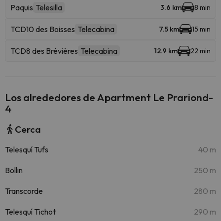
Paquis
Telesilla
3.6 km
8 min
TCD10 des Boisses
Telecabina
7.5 km
15 min
TCD8 des Brévières
Telecabina
12.9 km
22 min
Los alrededores de Apartment Le Prariond-
4
Cerca
Telesquí Tufs
40 m
Bollin
250 m
Transcorde
280 m
Telesquí Tichot
290 m