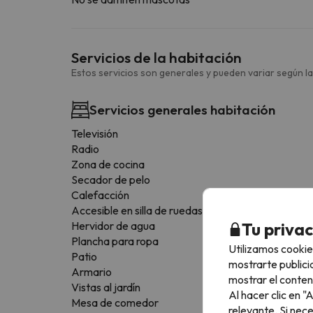
Servicios de la habitación
Estos servicios son generales y pueden variar según la
Servicios generales habitación
Televisión
Radio
Zona de cocina
Secador de pelo
Calefacción
Accesible en silla de ruedas
Tu priva
Hervidor de agua
Plancha para ropa
Utilizamos cookie
Patio
mostrarte publici
Armario
mostrar el conten
Vistas al jardín
Al hacer clic en 
Mesa de comedor
relevante. Si nec