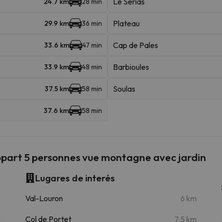
Le Serias
24.7 km
28 min
Plateau
29.9 km
36 min
Cap de Pales
33.6 km
47 min
Barbioules
33.9 km
48 min
Soulas
37.5 km
58 min
37.6 km
58 min
art 5 personnes vue montagne avec jardin
Lugares de interés
m
Val-Louron
6 km
m
Col de Portet
7.5 km