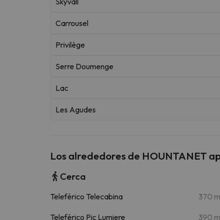
Skyvall
Carrousel
Privilège
Serre Doumenge
Lac
Les Agudes
Los alrededores de HOUNTANET app
Cerca
Teleférico Telecabina
370 
Teleférico Pic Lumiere
390 