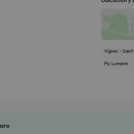
Vignec - Sain
Pic Lumière
laro