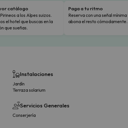
yor catálogo
Paga a tu ritmo
Pirineos a los Alpes suizos.
Reserva con una señal mínima 
s el hotel que buscas en la
abona el resto cómodamente.
ón que sueñas.
Instalaciones
Jardín
Terraza solarium
Servicios Generales
Conserjería