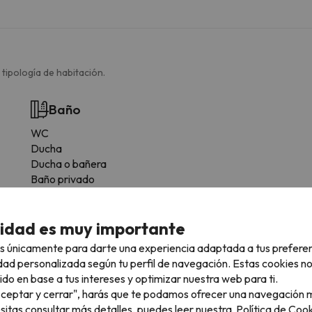
 tipología de habitación.
Baño
WC
Ducha
Ducha o bañera
Baño privado
Más servicios
cidad es muy importante
Lavadora
s únicamente para darte una experiencia adaptada a tus prefere
Horno
dad personalizada según tu perfil de navegación. Estas cookies n
Nevera
ido en base a tus intereses y optimizar nuestra web para ti.
Cafetera
"Aceptar y cerrar", harás que te podamos ofrecer una navegación m
Microondas
esitas consultar más detalles, puedes leer nuestra
Política de Cook