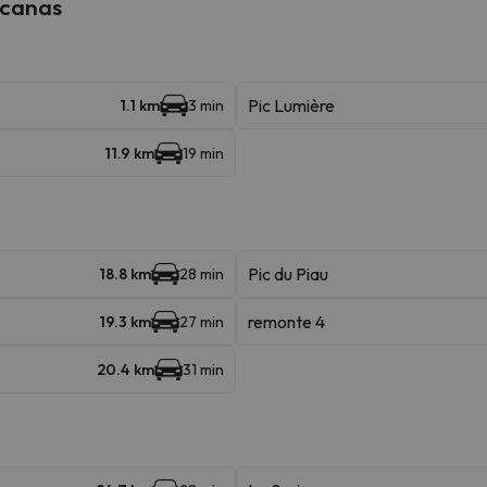
rcanas
Pic Lumière
1.1 km
3 min
11.9 km
19 min
Pic du Piau
18.8 km
28 min
remonte 4
19.3 km
27 min
20.4 km
31 min