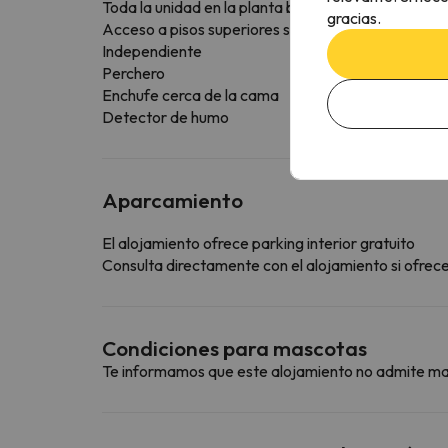
Toda la unidad en la planta baja
gracias.
Acceso a pisos superiores solo mediante escalera
Independiente
Perchero
Enchufe cerca de la cama
Detector de humo
Aparcamiento
El alojamiento ofrece parking interior gratuito
Consulta directamente con el alojamiento si ofrecen
Condiciones para mascotas
Te informamos que este alojamiento no admite m