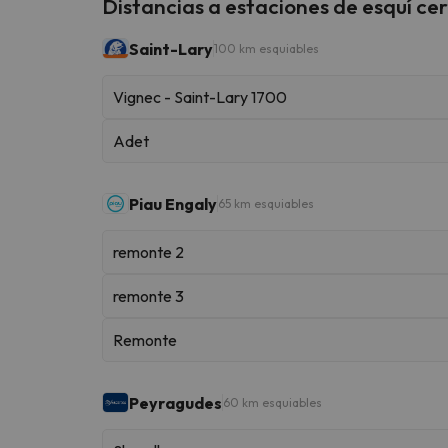
Distancias a estaciones de esquí ce
Saint-Lary
100 km esquiables
Vignec - Saint-Lary 1700
Adet
Piau Engaly
65 km esquiables
remonte 2
remonte 3
Remonte
Peyragudes
60 km esquiables