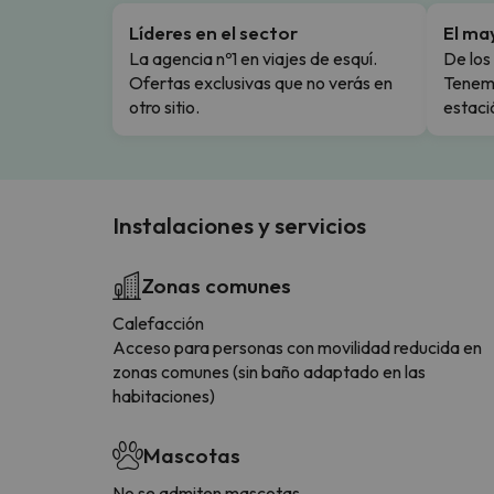
Líderes en el sector
El ma
La agencia nº1 en viajes de esquí.
De los 
Ofertas exclusivas que no verás en
Tenemo
otro sitio.
estaci
Instalaciones y servicios
Zonas comunes
Calefacción
Acceso para personas con movilidad reducida en
zonas comunes (sin baño adaptado en las
habitaciones)
Mascotas
No se admiten mascotas