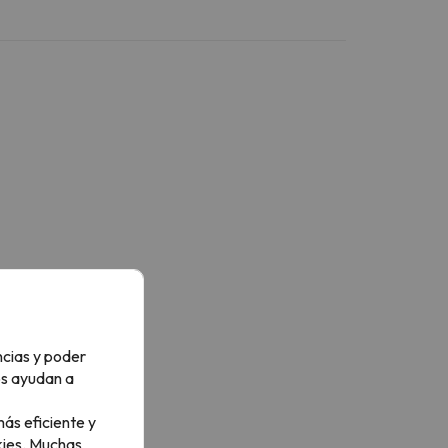
ncias y poder
os ayudan a
ás eficiente y
ies.
Muchas