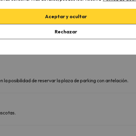
Tendedero
s
Tostadora
Utensilios de cocina
Aceptar y ocultar
Zona de comedor
Fogones
Rechazar
 la posibilidad de reservar la plaza de parking con antelación.
ascotas.