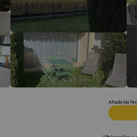
 el norte. En cuanto encuentre su brújula vuelve.
Añade las fec
Ubicación y