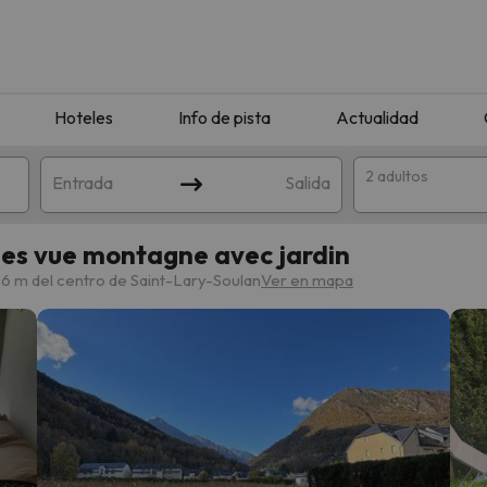
Hoteles
Info de pista
Actualidad
2 adultos
Entrada
Salida
s vue montagne avec jardin
6 m del centro de Saint-Lary-Soulan
Ver en mapa
que coincida con tu búsqueda. Prueba a modificar el destino.