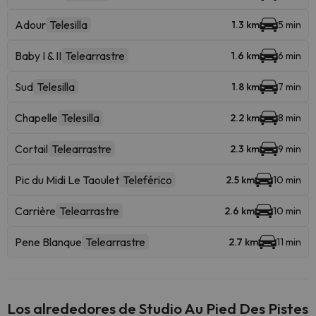
Adour
Telesilla
1.3 km
5 min
Baby I & II
Telearrastre
1.6 km
6 min
Sud
Telesilla
1.8 km
7 min
Chapelle
Telesilla
2.2 km
8 min
Cortail
Telearrastre
2.3 km
9 min
Pic du Midi Le Taoulet
Teleférico
2.5 km
10 min
Carrière
Telearrastre
2.6 km
10 min
Pene Blanque
Telearrastre
2.7 km
11 min
Los alrededores de Studio Au Pied Des Pistes