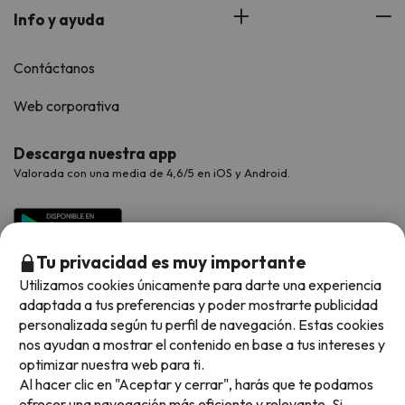
Info y ayuda
Contáctanos
Web corporativa
Descarga nuestra app
Valorada con una media de 4,6/5 en iOS y Android.
Tu privacidad es muy importante
Utilizamos cookies únicamente para darte una experiencia
adaptada a tus preferencias y poder mostrarte publicidad
personalizada según tu perfil de navegación. Estas cookies
nos ayudan a mostrar el contenido en base a tus intereses y
optimizar nuestra web para ti.
Métodos de pago disponibles
Al hacer clic en "Aceptar y cerrar", harás que te podamos
ofrecer una navegación más eficiente y relevante. Si