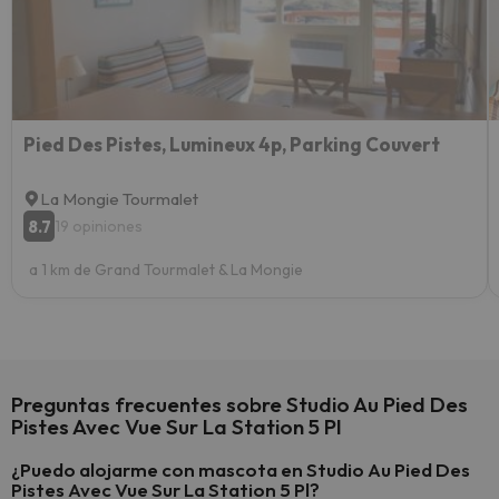
esquia
extra
yo.
Pied Des Pistes, Lumineux 4p, Parking Couvert
La Mongie Tourmalet
8.7
19 opiniones
a 1 km de Grand Tourmalet & La Mongie
Preguntas frecuentes sobre Studio Au Pied Des
Pistes Avec Vue Sur La Station 5 Pl
¿Puedo alojarme con mascota en Studio Au Pied Des
Pistes Avec Vue Sur La Station 5 Pl?