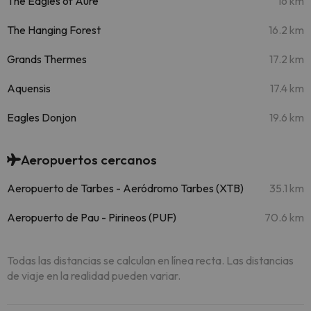
The Eagles of Aure
16 km
The Hanging Forest
16.2 km
Grands Thermes
17.2 km
Aquensis
17.4 km
Eagles Donjon
19.6 km
Aeropuertos cercanos
Aeropuerto de Tarbes - Aeródromo Tarbes (XTB)
35.1 km
Aeropuerto de Pau - Pirineos (PUF)
70.6 km
Todas las distancias se calculan en línea recta. Las distancias
de viaje en la realidad pueden variar.