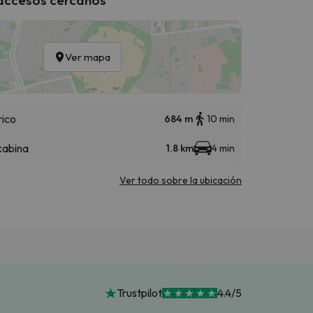
Ver mapa
rico
684 m
10 min
cabina
1.8 km
4 min
Ver todo sobre la ubicación
Trustpilot
4.4/5