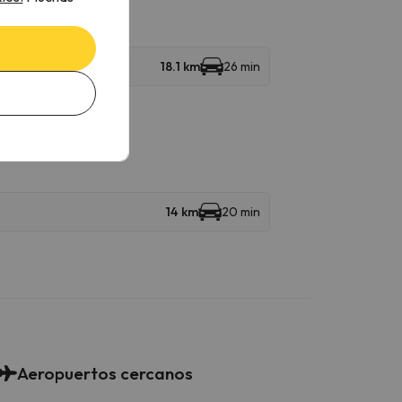
ina
18.1 km
26 min
14 km
20 min
Aeropuertos cercanos