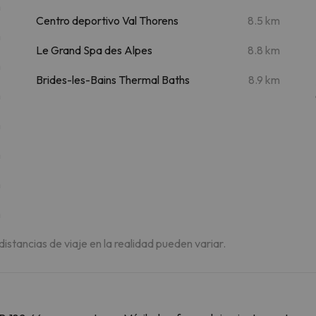
m
Centro deportivo Val Thorens
8.5 km
m
Le Grand Spa des Alpes
8.8 km
m
Brides-les-Bains Thermal Baths
8.9 km
m
m
m
m
m
 distancias de viaje en la realidad pueden variar.