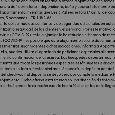
R-182-66 se encuentra en Méribel y ofrece alojamiento con terraz
onsta de 1 dormitorio independiente, baño y cocina totalmente eq
el apartamento, mientras que Les 3 Vallées está a 17 km. El aero
es, 5 personnes - FR-1-182-66.
iento aplica medidas sanitarias y de seguridad adicionales en es
zar la seguridad de los clientes y el personal. Por este motivo, 
avirus (COVID-19), este alojamiento ha reducido el horario de recep
s (COVID-19), es posible que este alojamiento solicite documentac
antes mientras sigan vigentes dichas indicaciones. Informa a Appar
 ello, puedes utilizar el apartado de peticiones especiales al hac
n en la confirmación de la reserva. Los huéspedes deberán mostra
 en cuenta que todas las peticiones especiales están sujetas a dis
ltero o soltera ni fiestas similares. Se pedirá un depósito por da
s del check-out. El depósito se devolverá por completo mediante ta
 alojamiento. Dicha oficina está situada en una dirección distinta 
 los huéspedes la dirección exacta hasta 14 días antes de la llegad