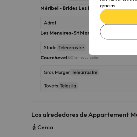
gracias.
Méribel - Brides Les Bains
90 km esquiables
Adret
Les Menuires-St Martin de Belleville
160 km
Stade
Telearrastre
Courchevel
150 km esquiables
Gros Murger
Telearrastre
Tovets
Telesilla
Los alrededores de Appartement Méri
Cerca