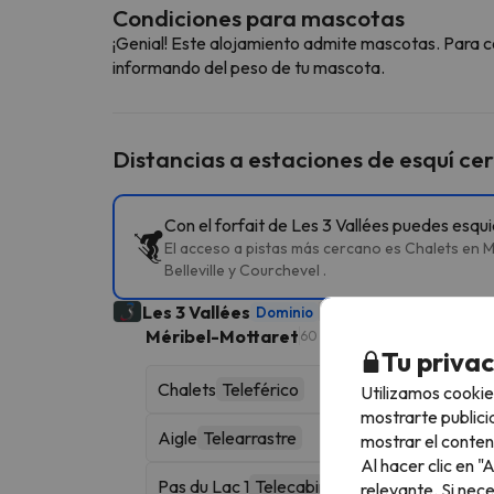
Condiciones para mascotas
¡Genial! Este alojamiento admite mascotas. Para c
informando del peso de tu mascota.
Distancias a estaciones de esquí ce
Con el forfait de Les 3 Vallées puedes esqu
El acceso a pistas más cercano es Chalets en M
Belleville y Courchevel .
Les 3 Vallées
Dominio
600 km esquiables
Méribel-Mottaret
60 km esquiables
Tu priva
Chalets
Teleférico
Utilizamos cookie
mostrarte publici
Aigle
Telearrastre
mostrar el conten
Al hacer clic en 
Pas du Lac 1
Telecabina
relevante. Si nec