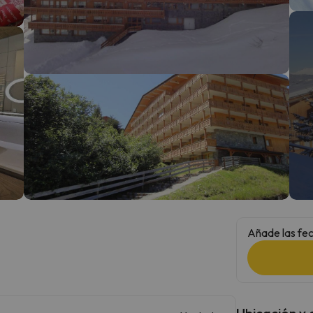
 el norte. En cuanto encuentre su brújula vuelve.
Añade las fec
Ubicación y