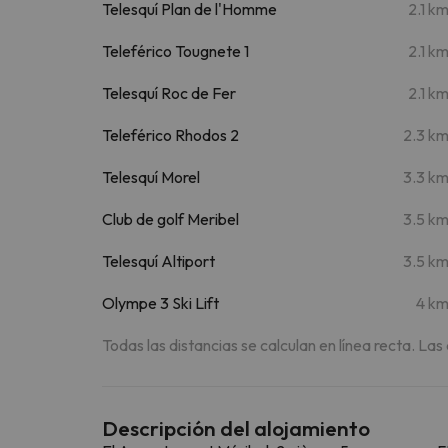
Telesquí Plan de l'Homme
2.1 k
Teleférico Tougnete 1
2.1 k
Telesquí Roc de Fer
2.1 k
Teleférico Rhodos 2
2.3 k
Telesquí Morel
3.3 k
Club de golf Meribel
3.5 k
Telesquí Altiport
3.5 k
Olympe 3 Ski Lift
4 k
Todas las distancias se calculan en línea recta. Las
Descripción del alojamiento