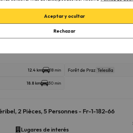
Aceptar y ocultar
Télécabine de l'Olympe
Telecab
5.8 km
9 min
Rechazar
 esquiables
12.2 km
36 min
Forêt de Praz
Telesilla
12.4 km
18 min
18.8 km
30 min
bel, 2 Pièces, 5 Personnes - Fr-1-182-66
Lugares de interés