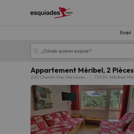
Esquí
Appartement Méribel, 2 Pièces,
Esquí
Escapadas
200 Chemin Des Narcisses - - , 73550, Méribel-Mot
¡Vaya! No hemos encontrado ningún resultado 