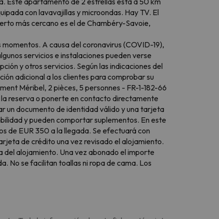
a. Este apartamento de 2 estrellas está a 50 km
uipada con lavavajillas y microondas. Hay TV. El
puerto más cercano es el de Chambéry-Savoie,
tos momentos. A causa del coronavirus (COVID-19),
algunos servicios e instalaciones pueden verse
ción y otros servicios. Según las indicaciones del
ión adicional a los clientes para comprobar su
tement Méribel, 2 pièces, 5 personnes - FR-1-182-66
er la reserva o ponerte en contacto directamente
r un documento de identidad válido y una tarjeta
ponibilidad y pueden comportar suplementos. En este
ños de EUR 350 a la llegada. Se efectuará con
rjeta de crédito una vez revisado el alojamiento.
a la del alojamiento. Una vez abonado el importe
a. No se facilitan toallas ni ropa de cama. Los