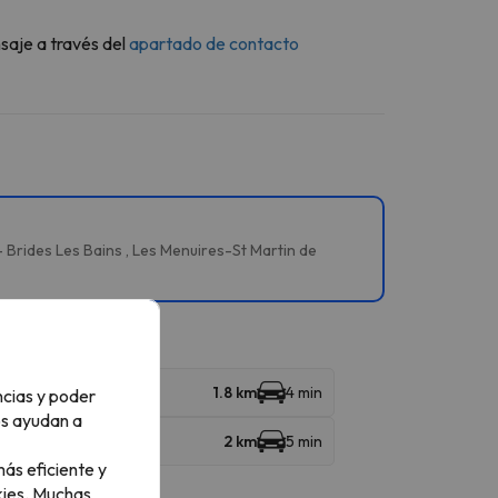
saje a través del
apartado de contacto
 Brides Les Bains , Les Menuires-St Martin de
1.8 km
4 min
ncias y poder
os ayudan a
2 km
5 min
ás eficiente y
ies.
Muchas