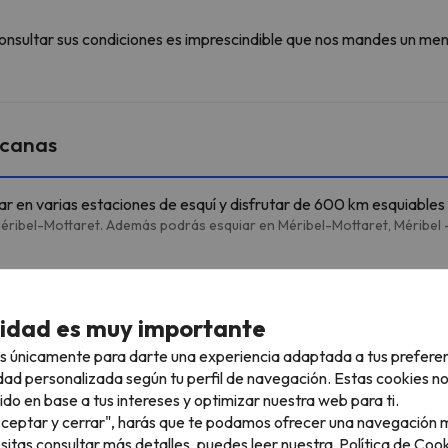
onsultar sus condiciones es imprescindible que nos mandes un men
rcanas
iar en varias estaciones de esquí y disfrutar de 600 km esquiables
éribel-Mottaret. Además podrás esquiar en Méribel-Mottaret, Méribel -
cidad es muy importante
Plattieres
Telecabina
684 m
10 min
s únicamente para darte una experiencia adaptada a tus prefere
dad personalizada según tu perfil de navegación. Estas cookies n
Combes
Telesilla
1.9 km
5 min
ido en base a tus intereses y optimizar nuestra web para ti.
"Aceptar y cerrar", harás que te podamos ofrecer una navegación m
2 km
5 min
esitas consultar más detalles, puedes leer nuestra
Política de Cook