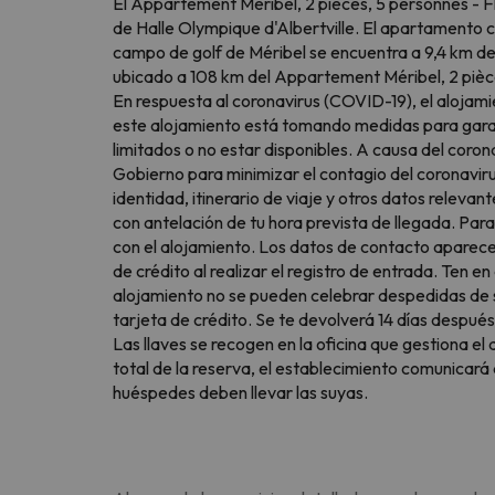
El Appartement Méribel, 2 pièces, 5 personnes - F
de Halle Olympique d'Albertville. El apartamento c
campo de golf de Méribel se encuentra a 9,4 km d
ubicado a 108 km del Appartement Méribel, 2 pièc
En respuesta al coronavirus (COVID-19), el alojam
este alojamiento está tomando medidas para garanti
limitados o no estar disponibles. A causa del coron
Gobierno para minimizar el contagio del coronaviru
identidad, itinerario de viaje y otros datos relev
con antelación de tu hora prevista de llegada. Para
con el alojamiento. Los datos de contacto aparece
de crédito al realizar el registro de entrada. Ten
alojamiento no se pueden celebrar despedidas de so
tarjeta de crédito. Se te devolverá 14 días despué
Las llaves se recogen en la oficina que gestiona el
total de la reserva, el establecimiento comunicará a
huéspedes deben llevar las suyas.