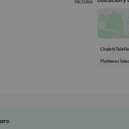
Ver todos
Chalets
Telefé
Plattieres
Tele
laro