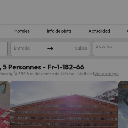
Hoteles
Info de pista
Actualidad
2 adultos
Entrada
Salida
 5 Personnes - Fr-1-182-66
taret
A 355.8 m del centro de Méribel-Mottaret
Ver en mapa
que coincida con tu búsqueda. Prueba a modificar el destino.