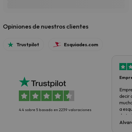
Opiniones de nuestros clientes
Trustpilot
Esquiades.com
Empre
Empre
decir
muchas
a esqu
4.4 sobre 5 basado en 2239 valoraciones
de tod
al cli
Alvar
he ten