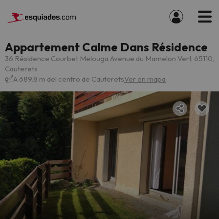
Appartement Calme Dans Résidence
36 Résidence Courbet Melouga Avenue du Mamelon Vert, 65110,
Cauterets
A 689.8 m del centro de Cauterets
Ver en mapa