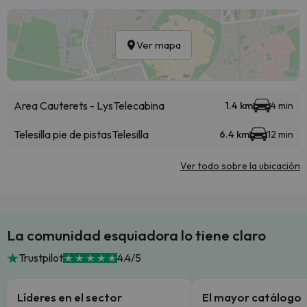
Ver mapa
Area Cauterets - Lys
Telecabina
1.4 km
4 min
Telesilla pie de pistas
Telesilla
6.4 km
12 min
Ver todo sobre la ubicación
La comunidad esquiadora lo tiene claro
Trustpilot
4.4/5
Líderes en el sector
El mayor catálogo