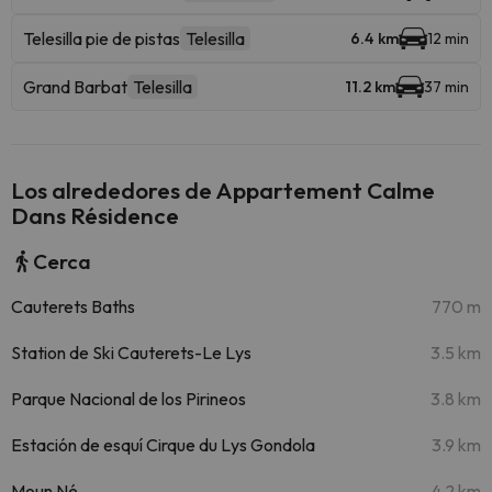
Telesilla pie de pistas
Telesilla
6.4 km
12 min
Grand Barbat
Telesilla
11.2 km
37 min
Los alrededores de Appartement Calme
Dans Résidence
Cerca
Cauterets Baths
770 m
Station de Ski Cauterets-Le Lys
3.5 km
Parque Nacional de los Pirineos
3.8 km
Estación de esquí Cirque du Lys Gondola
3.9 km
Moun Né
4.2 km