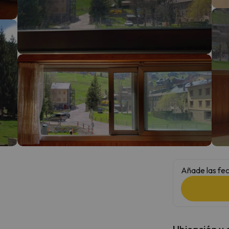
 el norte. En cuanto encuentre su brújula vuelve.
Añade las fec
Ubicación y