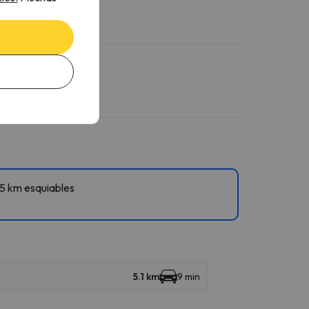
45 km esquiables
5.1 km
9 min