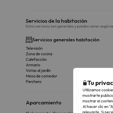
Servicios de la habitación
Estos servicios son generales y pueden variar según la
Servicios generales habitación
Televisión
Zona de cocina
Calefacción
Armario
Vistas al jardín
Mesa de comedor
Tu priva
Perchero
Utilizamos cookie
mostrarte publici
mostrar el conten
Aparcamiento
Al hacer clic en 
relevante. Si nec