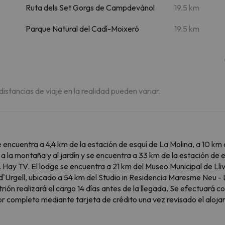
Ruta dels Set Gorgs de Campdevànol
19.5 km
Parque Natural del Cadí-Moixeró
19.5 km
 distancias de viaje en la realidad pueden variar.
 encuentra a 4,4 km de la estación de esquí de La Molina, a 10 km 
 la montaña y al jardín y se encuentra a 33 km de la estación de esq
Hay TV. El lodge se encuentra a 21 km del Museo Municipal de Llivi
Urgell, ubicado a 54 km del Studio in Residencia Maresme Neu - 
ión realizará el cargo 14 días antes de la llegada. Se efectuará co
or completo mediante tarjeta de crédito una vez revisado el aloja