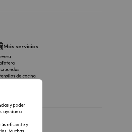
Más servicios
evera
afetera
icroondas
ensilios de cocina
ncias y poder
os ayudan a
ás eficiente y
ies.
Muchas