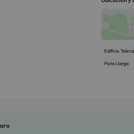
Edificio Telec
Pista Llarga
laro