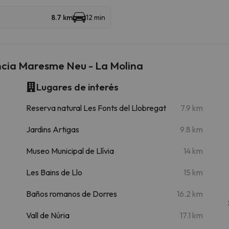
8.7 km
12 min
encia Maresme Neu - La Molina
Lugares de interés
m
Reserva natural Les Fonts del Llobregat
7.9 km
m
Jardins Artigas
9.8 km
m
Museo Municipal de Llívia
14 km
m
Les Bains de Llo
15 km
m
Baños romanos de Dorres
16.2 km
Vall de Núria
17.1 km