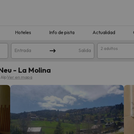
Hoteles
Info de pista
Actualidad
2 adultos
Entrada
Salida
Neu - La Molina
 Alp
Ver en mapa
que coincida con tu búsqueda. Prueba a modificar el destino.