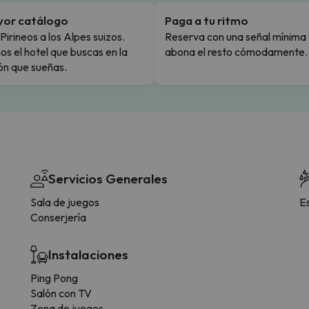
yor catálogo
Paga a tu ritmo
Pirineos a los Alpes suizos.
Reserva con una señal mínima 
s el hotel que buscas en la
abona el resto cómodamente.
ón que sueñas.
Servicios Generales
Sala de juegos
E
Conserjería
Instalaciones
Ping Pong
Salón con TV
Zona de juegos