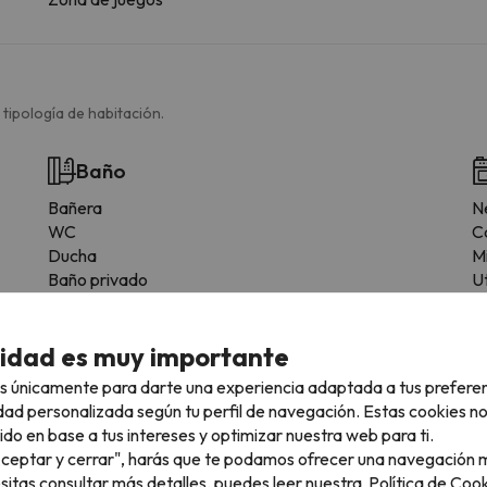
 tipología de habitación.
Baño
Bañera
N
WC
C
Ducha
M
Baño privado
Ut
cidad es muy importante
s únicamente para darte una experiencia adaptada a tus prefere
dad personalizada según tu perfil de navegación. Estas cookies n
ido en base a tus intereses y optimizar nuestra web para ti.
"Aceptar y cerrar", harás que te podamos ofrecer una navegación m
esitas consultar más detalles, puedes leer nuestra
Política de Cook