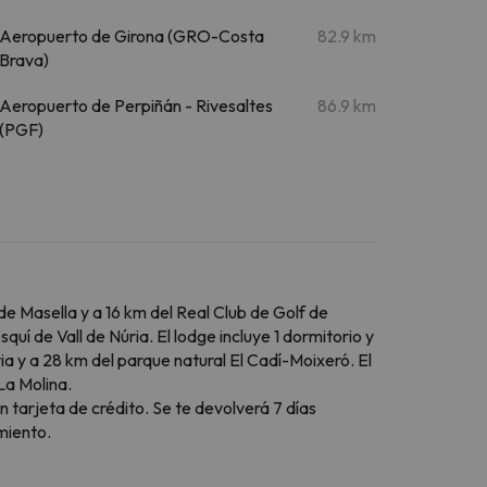
Aeropuerto de Girona (GRO-Costa
82.9 km
Brava)
Aeropuerto de Perpiñán - Rivesaltes
86.9 km
(PGF)
de Masella y a 16 km del Real Club de Golf de
uí de Vall de Núria. El lodge incluye 1 dormitorio y
a y a 28 km del parque natural El Cadí-Moixeró. El
La Molina.
n tarjeta de crédito. Se te devolverá 7 días
miento.