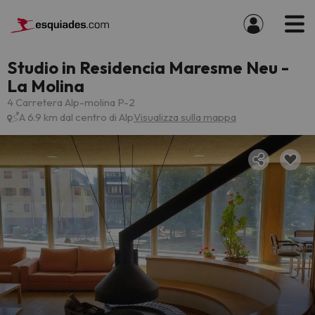
Studio in Residencia Maresme Neu -
La Molina
4 Carretera Alp-molina P-2
A 6.9 km dal centro di Alp
Visualizza sulla mappa