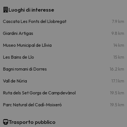
Luoghi di interesse
Cascata Les Fonts del Llobregat
7.9 km
Giardini Artigas
9.8 km
Museo Municipal de Llívia
14 km
Les Bains de Llo
15 km
Bagni romani di Dorres
16.2 km
Vall de Núria
17.1 km
Ruta dels Set Gorgs de Campdevànol
19.5 km
Parc Natural del Cadí-Moixeró
19.5 km
Trasporto pubblico