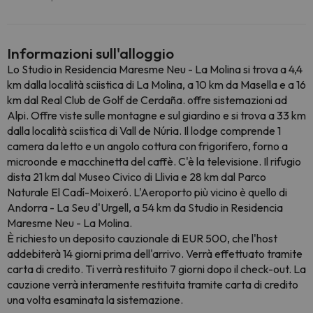
Informazioni sull'alloggio
Lo Studio in Residencia Maresme Neu - La Molina si trova a 4,4
km dalla località sciistica di La Molina, a 10 km da Masella e a 16
km dal Real Club de Golf de Cerdaña. offre sistemazioni ad
Alpi. Offre viste sulle montagne e sul giardino e si trova a 33 km
dalla località sciistica di Vall de Núria. Il lodge comprende 1
camera da letto e un angolo cottura con frigorifero, forno a
microonde e macchinetta del caffè. C'è la televisione. Il rifugio
dista 21 km dal Museo Civico di Llivia e 28 km dal Parco
Naturale El Cadí-Moixeró. L'Aeroporto più vicino è quello di
Andorra - La Seu d'Urgell, a 54 km da Studio in Residencia
Maresme Neu - La Molina.
È richiesto un deposito cauzionale di EUR 500, che l'host
addebiterà 14 giorni prima dell'arrivo. Verrà effettuato tramite
carta di credito. Ti verrà restituito 7 giorni dopo il check-out. La
cauzione verrà interamente restituita tramite carta di credito
una volta esaminata la sistemazione.