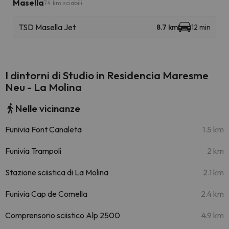
Masella
74 km sciabili
TSD Masella Jet
8.7 km
12 min
I dintorni di Studio in Residencia Maresme
Neu - La Molina
Nelle vicinanze
Funivia Font Canaleta
1.5 km
Funivia Trampolí
2 km
Stazione sciistica di La Molina
2.1 km
Funivia Cap de Comella
2.4 km
Comprensorio sciistico Alp 2500
4.9 km