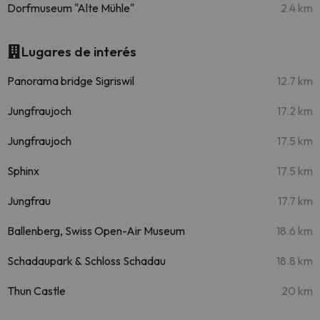
Dorfmuseum "Alte Mühle"
2.4 km
Lugares de interés
Panorama bridge Sigriswil
12.7 km
Jungfraujoch
17.2 km
Jungfraujoch
17.5 km
Sphinx
17.5 km
Jungfrau
17.7 km
Ballenberg, Swiss Open-Air Museum
18.6 km
Schadaupark & Schloss Schadau
18.8 km
Thun Castle
20 km