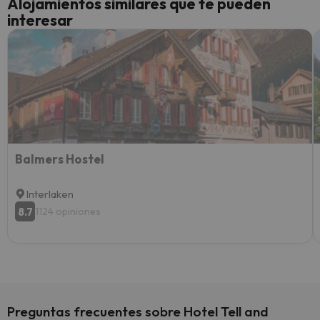
Alojamientos similares que te pueden
perfe
interesar
diner
Recom
vacaci
esquia
extra
yo.
Balmers Hostel
Interlaken
8.7
1124 opiniones
Preguntas frecuentes sobre Hotel Tell and