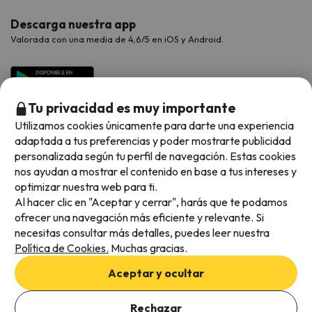
Descarga nuestra app
Valorada con una media de 4,6/5 en iOS y Android.
Tu privacidad es muy importante
Utilizamos cookies únicamente para darte una experiencia
adaptada a tus preferencias y poder mostrarte publicidad
personalizada según tu perfil de navegación. Estas cookies
nos ayudan a mostrar el contenido en base a tus intereses y
optimizar nuestra web para ti.
Métodos de pago disponibles
Al hacer clic en "Aceptar y cerrar", harás que te podamos
ofrecer una navegación más eficiente y relevante. Si
necesitas consultar más detalles, puedes leer nuestra
Política de Cookies.
Muchas gracias.
Condiciones generales
Aceptar y ocultar
Privacidad de datos
Añade las fechas para comprobar la disponibilidad
Política de cookies
Rechazar