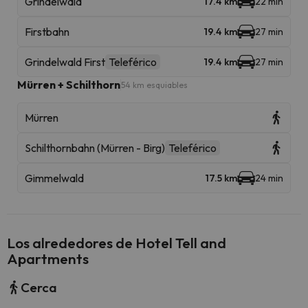
Grindelwald
17.4 km
22 min
Firstbahn
19.4 km
27 min
Grindelwald First
Teleférico
19.4 km
27 min
Mürren + Schilthorn
54 km esquiables
Mürren
Schilthornbahn (Mürren - Birg)
Teleférico
Gimmelwald
17.5 km
24 min
Los alrededores de Hotel Tell and
Apartments
Cerca