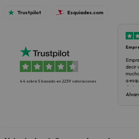
Trustpilot
Esquiades.com
Empre
Empre
decir
muchas
a esqu
4.4 sobre 5 basado en 2239 valoraciones
de tod
al cli
Alvar
he ten
culpa 
inmobi
y un t
cancel
cance