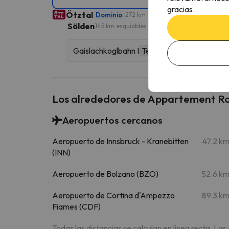
gracias.
Ötztal
Dominio
272 km esquiables
Sölden
145 km esquiables
Gaislachkoglbahn I
Telecabina
Los alrededores de Appartement R
Aeropuertos cercanos
Aeropuerto de Innsbruck - Kranebitten
47.2 k
(INN)
Aeropuerto de Bolzano (BZO)
52.6 k
Aeropuerto de Cortina d'Ampezzo
89.3 k
Fiames (CDF)
Todas las distancias se calculan en línea recta. Las