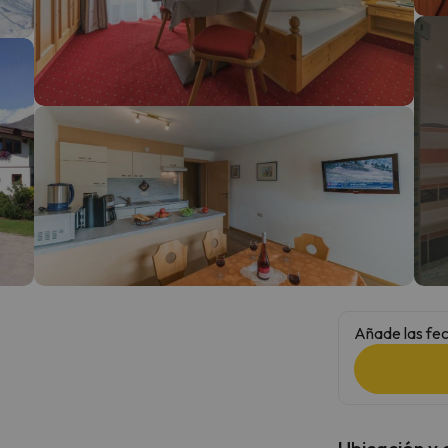
 el norte. En cuanto encuentre su brújula vuelve.
Añade las fec
Ubicación y