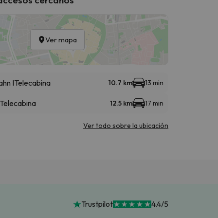
Ver mapa
ahn I
Telecabina
10.7 km
13 min
Telecabina
12.5 km
17 min
Ver todo sobre la ubicación
Trustpilot
4.4/5