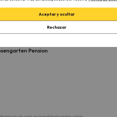
Aceptar y ocultar
Giggijochbahn
Telecabina
10.7 km
13 min
Rechazar
osengarten Pension
m
m
m
 distancias de viaje en la realidad pueden variar.