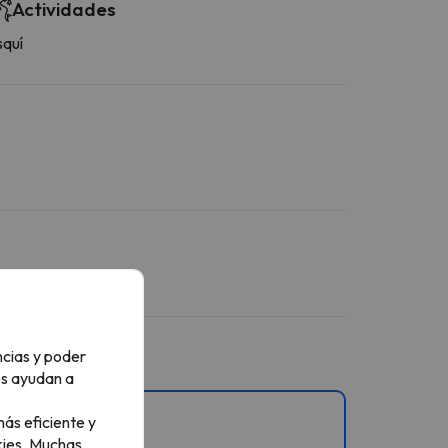
Actividades
squí
ncias y poder
os ayudan a
ás eficiente y
ies.
Muchas