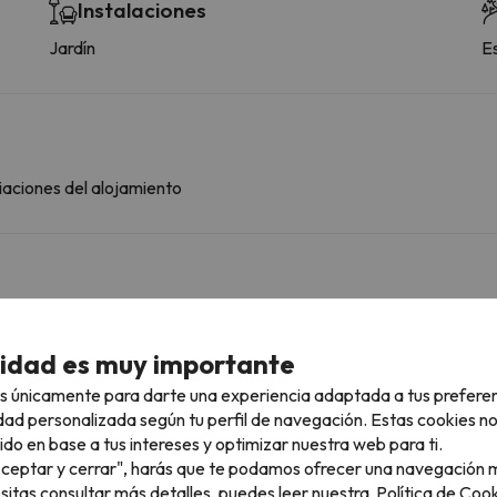
Instalaciones
Jardín
E
iaciones del alojamiento
ascotas.
cidad es muy importante
rcanas
s únicamente para darte una experiencia adaptada a tus prefere
dad personalizada según tu perfil de navegación. Estas cookies n
ido en base a tus intereses y optimizar nuestra web para ti.
varias estaciones de esquí y disfrutar de 272 km esquiables
"Aceptar y cerrar", harás que te podamos ofrecer una navegación m
lbahn I en Sölden. Además podrás esquiar en Sölden.
esitas consultar más detalles, puedes leer nuestra
Política de Cook