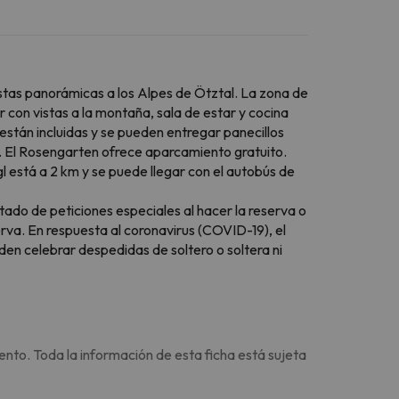
stas panorámicas a los Alpes de Ötztal. La zona de
 con vistas a la montaña, sala de estar y cocina
 están incluidas y se pueden entregar panecillos
. El Rosengarten ofrece aparcamiento gratuito.
 está a 2 km y se puede llegar con el autobús de
tado de peticiones especiales al hacer la reserva o
rva. En respuesta al coronavirus (COVID-19), el
en celebrar despedidas de soltero o soltera ni
ento. Toda la información de esta ficha está sujeta