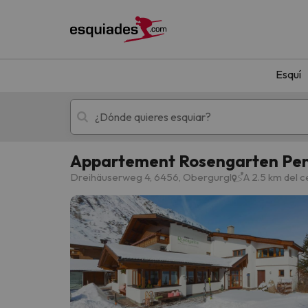
Esquí
Appartement Rosengarten Pen
Esquí
Escapadas
Dreihäuserweg 4, 6456, Obergurgl
A 2.5 km del 
¡Vaya! No hemos encontrado ningún resultado 