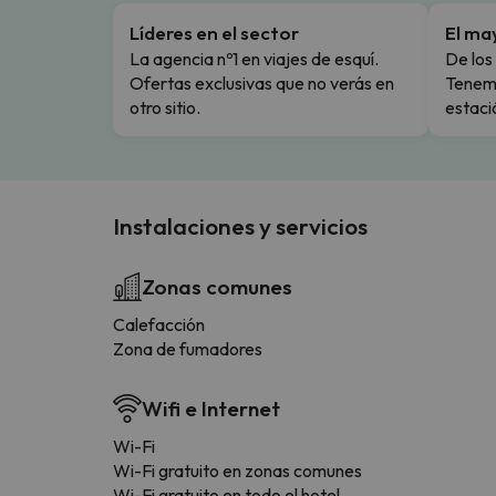
Líderes en el sector
El ma
La agencia nº1 en viajes de esquí.
De los 
Ofertas exclusivas que no verás en
Tenemo
otro sitio.
estaci
Instalaciones y servicios
Zonas comunes
Calefacción
Zona de fumadores
Wifi e Internet
Wi-Fi
Wi-Fi gratuito en zonas comunes
Wi-Fi gratuito en todo el hotel