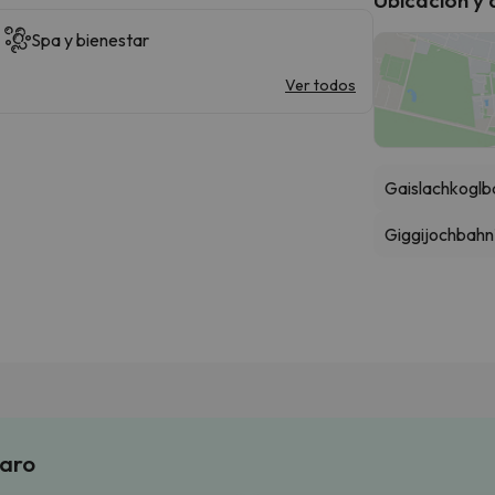
Spa y bienestar
Ver todos
Gaislachkoglb
Giggijochbahn
laro