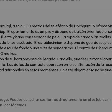
rgl, a solo 500 metros del teleférico de Hochgurgl, y ofrece vi
pp. El apartamento es amplio y dispone de balcón orientado al sur
a fuerte y baño con secador de pelo. La ropa de cama y las toallas
s de lunes a sábado. El establecimiento dispone de guardaesquíes
 esquí de fondo y una ruta de senderismo. El centro de Obergurgl
00 metros.
e tu hora prevista de llegada. Para ello, puedes utilizar el apar
to. Los datos de contacto aparecen en la confirmación de la rese
dad adicionales en estos momentos. En este alojamiento no se pued
pago. Puedes consultar sus tarifas directamente en el establecimi
as, contáctanos.