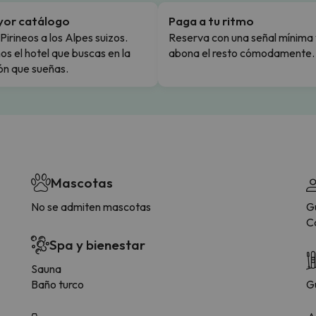
yor catálogo
Paga a tu ritmo
Pirineos a los Alpes suizos.
Reserva con una señal mínima 
s el hotel que buscas en la
abona el resto cómodamente.
ón que sueñas.
Mascotas
No se admiten mascotas
G
C
Spa y bienestar
Sauna
Baño turco
G