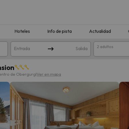
Hoteles
Info de pista
Actualidad
2 adultos
Entrada
Salida
sion
centro de Obergurgl
Ver en mapa
que coincida con tu búsqueda. Prueba a modificar el destino.