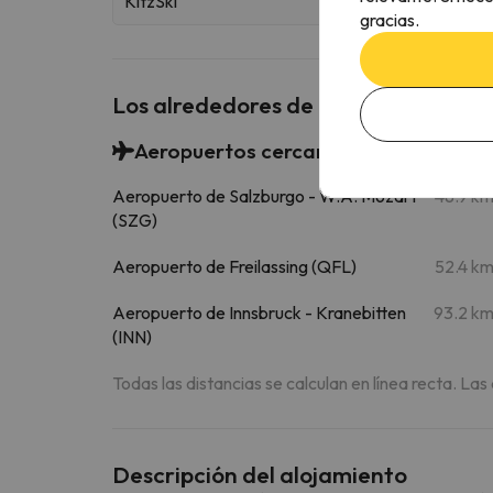
KitzSki
gracias.
Los alrededores de Haus Widmann
Aeropuertos cercanos
Aeropuerto de Salzburgo - W.A. Mozart
48.9 k
(SZG)
Aeropuerto de Freilassing (QFL)
52.4 k
Aeropuerto de Innsbruck - Kranebitten
93.2 k
(INN)
Todas las distancias se calculan en línea recta. Las
Descripción del alojamiento