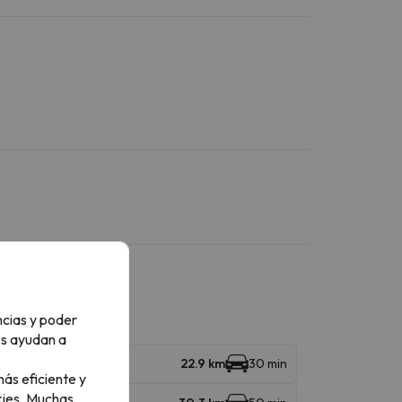
ncias y poder
os ayudan a
22.9 km
30 min
ás eficiente y
ies.
Muchas