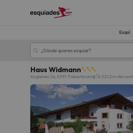
Esquí
Haus Widmann
Esquí
Escapadas
Koglehen 2a, 6391, Fieberbrunn
A 321.2 m del cen
¡Vaya! No hemos encontrado ningún resultado 