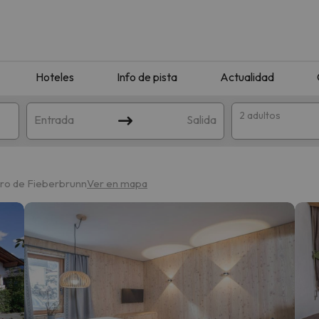
Hoteles
Info de pista
Actualidad
2 adultos
Entrada
Salida
tro de Fieberbrunn
Ver en mapa
que coincida con tu búsqueda. Prueba a modificar el destino.