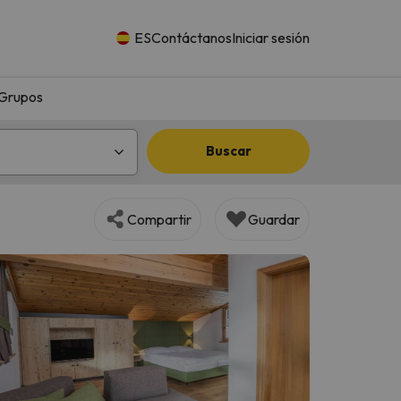
ES
Contáctanos
Iniciar sesión
Grupos
Buscar
Compartir
Guardar