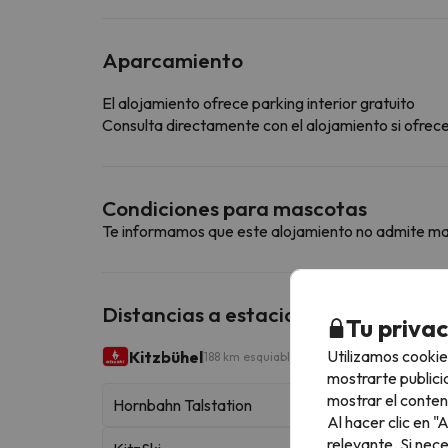
Aparcamiento
El alojamiento ofrece parking interior gratuito
Consulta directamente con el alojamiento si ofrecen
Condiciones para mascotas
Te informamos que este alojamiento no admite m
Distancias a estaciones de esquí ce
Tu priva
Utilizamos cookie
Kitzbühel
188 km esquiables
mostrarte publici
mostrar el conten
Hornbahn Talstation
Al hacer clic en 
relevante. Si nec