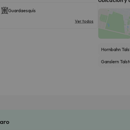
Guardaesquís
Ver todos
Hornbahn Tals
Ganslern Talst
laro