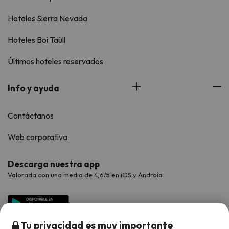
Hoteles Sierra Nevada
Hoteles Boí Taüll
Últimos hoteles reservados
Info y ayuda
Contáctanos
Web corporativa
Descarga nuestra app
Valorada con una media de 4,6/5 en iOS y Android.
Tu privacidad es muy importante