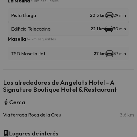
La Molina
71 km esquiables
Pista Llarga
20.5 km
29 min
Edificio Telecabina
22.1 km
30 min
Masella
74 km esquiables
TSD Masella Jet
27 km
37 min
Los alrededores de Angelats Hotel - A
Signature Boutique Hotel & Restaurant
Cerca
Via ferrada Roca de la Creu
3.6 km
Lugares de interés