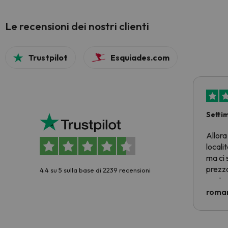
Le recensioni dei nostri clienti
Trustpilot
Esquiades.com
Setti
Allora
locali
ma ci 
prezzo
4.4 su 5 sulla base di 2239 recensioni
nostra 
econom
roman
costre
voluto
per 6 g