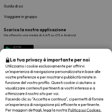
Guida di sci
Viaggiare in gruppo
Scarica la nostra applicazione
Ha ottenuto una media di 4,6/5 su iOS e Android.
La tua privacy è importante per noi
Utilizziamo i cookie esclusivamente per offrirvi
un’esperienza di navigazione personalizzata in base alle
vostre preferenze e per mostrarvi pubblicità mirate in
funzione del vostro profilo. Questi cookie ci aiutano a
visualizzare contenuti pertinenti ai vostri interessi e a
Metodi di pagamento disponibili
ottimizzare il nostro sito per voi.
Facendo clic su "Accetta e continua", ci permetti di fornire
un'esperienza di navigazione più efficiente e pertinente.
Per maggiori dettagli, leggi la nostra
Politica sui Cookies.