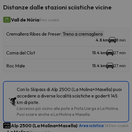
Distanze dalle stazioni sciistiche vicine
Vall de Núria
8 km sciabili
Cremallera Ribes de Freser
Treno a cremagliera
4.8 km
8 min
Coma del Clot
15.4 km
27 min
Roc Male
15.4 km
27 min
Con lo Skipass di Alp 2500 (La Molina+Masella) puoi
accedere a diverse località sciistiche e goderti 145
km di piste.
L'accesso più vicino alle piste è Pista Llarga a La Molina.
Puoi sciare anche a La Molina e Masella.
Alp 2500 (La Molina+Masella)
Area sciistica
145 km sciabili