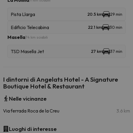
La Molina
71 km sciabili
Pista Llarga
20.5 km
29 min
Edificio Telecabina
22.1 km
30 min
Masella
74 km sciabili
TSD Masella Jet
27 km
37 min
I dintorni di Angelats Hotel - A Signature
Boutique Hotel & Restaurant
Nelle vicinanze
Via ferrada Roca de la Creu
3.6 km
Luoghi di interesse