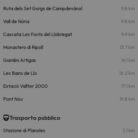
Ruta dels Set Gorgs de Campdevànol
9.8 km
Vall de Núria
9.8 km
Cascata Les Fonts del Llobregat
9.9 km
Monastero di Ripoll
13.7 km
Giardini Artigas
14.1 km
Les Bains de Llo
16.2 km
Estació Vallter 2000
17.1 km
Pont Nou
19.8 km
Trasporto pubblico
Stazione di Planoles
2.1 km