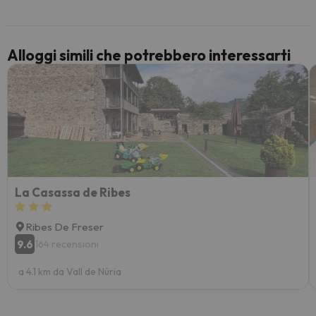
paghi 
Alloggi simili che potrebbero interessarti
La Casassa de Ribes
Ribes De Freser
9.6
164 recensioni
a 4.1 km da Vall de Núria