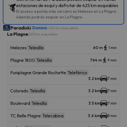
estaciones de esquí y disfrutar de 425 km esquiables
El acceso a pistas más cercano es Melezes en La Plagne .
Además podrás esquiar en La Plagne .
Paradiski
Dominio
425 km esquiables
La Plagne
225 km esquiables
Melezes
Telesilla
60 m
1 min
Plagne 1800
Telesilla
764 m
9 min
Funiplagne Grande Rochette
Teleférico
3.2 km
7 min
Colorado
Telesilla
3.2 km
7 min
Boulevard
Telesilla
3.5 km
7 min
TC Belle Plagne
Telecabina
3.6 km
8 min