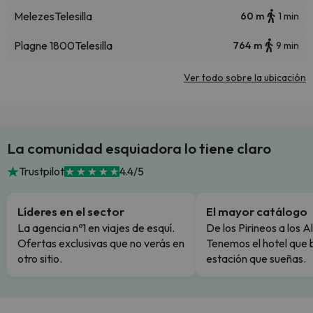
Melezes
Telesilla
60 m
1 min
Plagne 1800
Telesilla
764 m
9 min
Ver todo sobre la ubicación
La comunidad esquiadora lo tiene claro
Trustpilot
4.4/5
Líderes en el sector
El mayor catálogo
La agencia nº1 en viajes de esquí.
De los Pirineos a los A
Ofertas exclusivas que no verás en
Tenemos el hotel que 
otro sitio.
estación que sueñas.