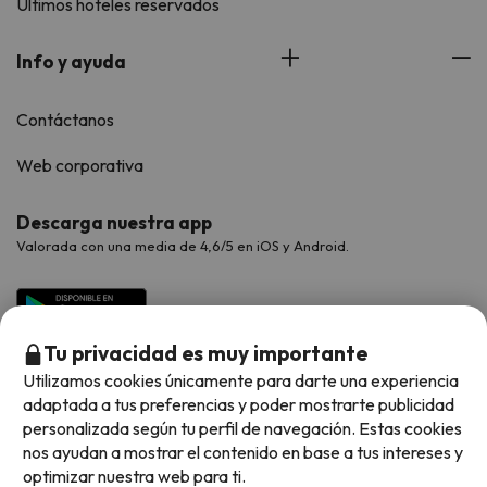
Últimos hoteles reservados
Info y ayuda
Contáctanos
Web corporativa
Descarga nuestra app
Valorada con una media de 4,6/5 en iOS y Android.
Tu privacidad es muy importante
Utilizamos cookies únicamente para darte una experiencia
adaptada a tus preferencias y poder mostrarte publicidad
personalizada según tu perfil de navegación. Estas cookies
nos ayudan a mostrar el contenido en base a tus intereses y
optimizar nuestra web para ti.
Métodos de pago disponibles