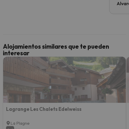
al cli
Alvar
he ten
culpa 
inmobi
y un t
cancel
cance
Alojamientos similares que te pueden
perfe
interesar
diner
Recom
vacaci
esquia
extra
yo.
Lagrange Les Chalets Edelweiss
La Plagne