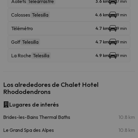
Aollets
Telearrastre
3.6 km
7 min
Colosses
Telesilla
4.6 km
9 min
Télémétro
4.7 km
9 min
Golf
Telesilla
4.7 km
9 min
La Roche
Telesilla
4.9 km
9 min
Los alrededores de Chalet Hotel
Rhododendrons
Lugares de interés
Brides-les-Bains Thermal Baths
10.8 km
Le Grand Spa des Alpes
10.8 km