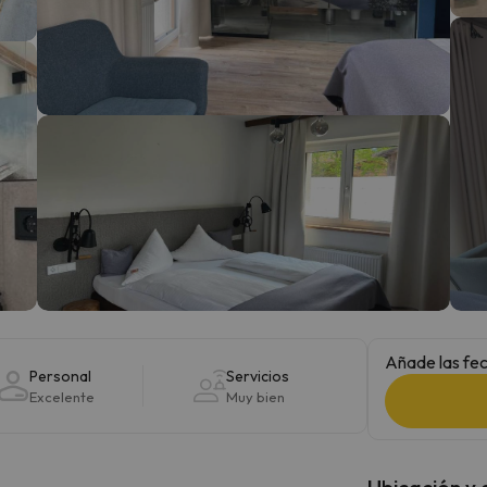
 el norte. En cuanto encuentre su brújula vuelve.
Añade las fec
Personal
Servicios
Excelente
Muy bien
Ubicación y