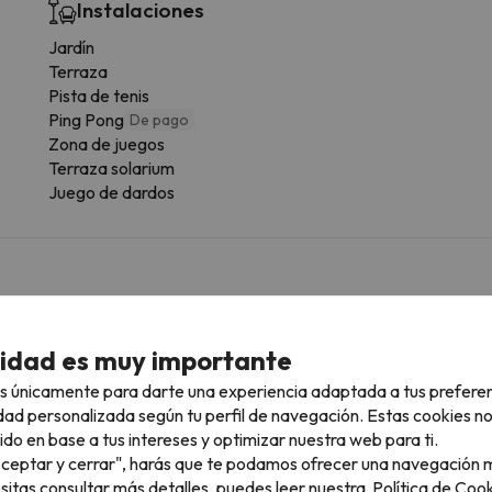
Instalaciones
Jardín
Terraza
Pista de tenis
Ping Pong
De pago
Zona de juegos
Terraza solarium
Juego de dardos
 tipología de habitación.
cidad es muy importante
Baño
s únicamente para darte una experiencia adaptada a tus prefere
WC
D
dad personalizada según tu perfil de navegación. Estas cookies n
Ducha
ido en base a tus intereses y optimizar nuestra web para ti.
Amenities
"Aceptar y cerrar", harás que te podamos ofrecer una navegación m
Ducha o bañera
esitas consultar más detalles, puedes leer nuestra
Política de Cook