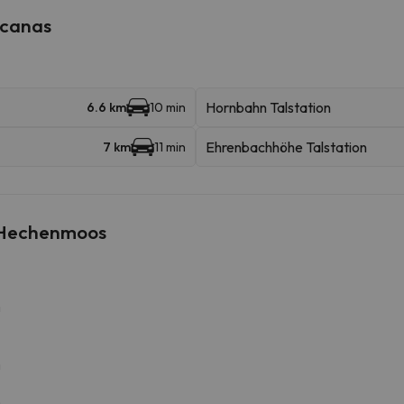
rcanas
Hornbahn Talstation
6.6 km
10 min
Ehrenbachhöhe Talstation
7 km
11 min
l Hechenmoos
m
m
m