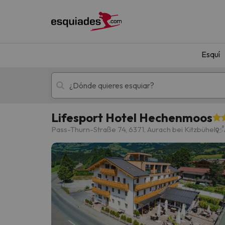
Esquí
Lifesport Hotel Hechenmoos
Esquí
Escapadas
Pass-Thurn-Straße 74, 6371, Aurach bei Kitzbühel
¡Vaya! No hemos encontrado ningún resultado 