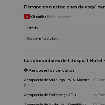
Distancias a estaciones de esquí ce
Kitzbühel
188 km esquiables
KitzSki
Ganslern Talstation
Los alrededores de Lifesport Hote
Aeropuertos cercanos
Aeropuerto de Salzburgo - W.A. Mozart
61.2 k
(SZG)
Aeropuerto de Freilassing (QFL)
64.5 k
Aeropuerto de Innsbruck - Kranebitten
82.4 k