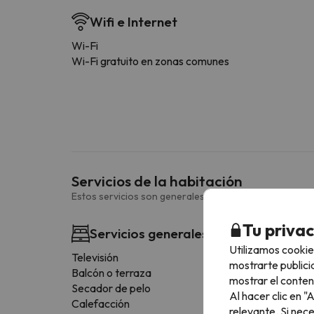
Wifi e Internet
Wi-Fi
Wi-Fi gratuito en zonas comunes
Servicios de la habitación
Estos servicios son generales y pueden variar según la
Tu priva
Servicios generales habitación
Utilizamos cookie
Televisión
mostrarte publici
Balcón o terraza
mostrar el conten
Secador de pelo
Al hacer clic en 
Calefacción
relevante. Si nec