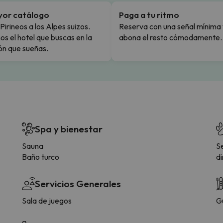
yor catálogo
Paga a tu ritmo
Pirineos a los Alpes suizos.
Reserva con una señal mínima 
s el hotel que buscas en la
abona el resto cómodamente.
ón que sueñas.
Spa y bienestar
Sauna
S
Baño turco
di
Servicios Generales
Sala de juegos
G