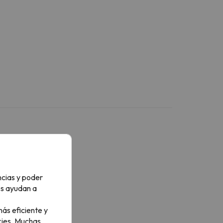
Más servicios
ncias y poder
ispone de toallas
os ayudan a
ás eficiente y
ies.
Muchas