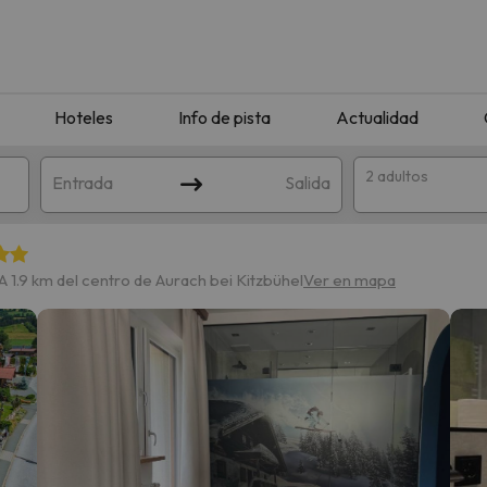
Hoteles
Info de pista
Actualidad
2 adultos
Entrada
Salida
A 1.9 km del centro de Aurach bei Kitzbühel
Ver en mapa
que coincida con tu búsqueda. Prueba a modificar el destino.