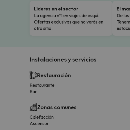
Líderes en el sector
El ma
La agencia nº1 en viajes de esquí.
De los 
Ofertas exclusivas que no verás en
Tenemo
otro sitio.
estaci
Instalaciones y servicios
Restauración
Restaurante
Bar
Zonas comunes
Calefacción
Ascensor