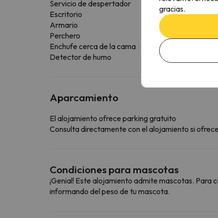
Servicio de despertador
gracias.
Escritorio
Armario
Perchero
Enchufe cerca de la cama
Detector de humo
Aparcamiento
El alojamiento ofrece parking gratuito
Consulta directamente con el alojamiento si ofrecen
Condiciones para mascotas
¡Genial! Este alojamiento admite mascotas. Para c
informando del peso de tu mascota.