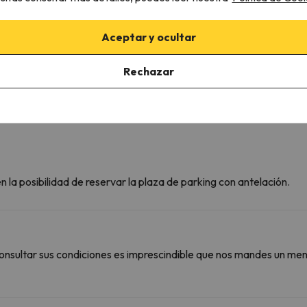
Baño privado
Papel higiénico
Gel de ducha
Aceptar y ocultar
Rechazar
 la posibilidad de reservar la plaza de parking con antelación.
onsultar sus condiciones es imprescindible que nos mandes un men