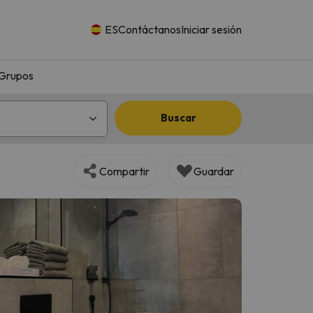
ES
Contáctanos
Iniciar sesión
Grupos
Buscar
Compartir
Guardar