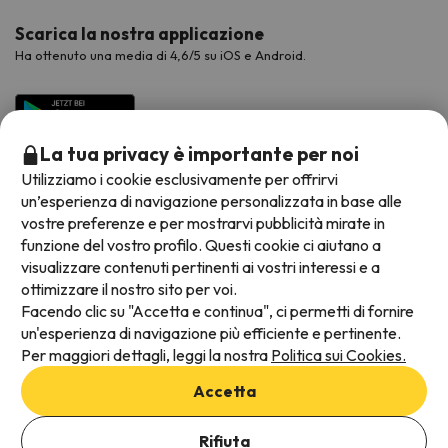
Scarica la nostra applicazione
Ha ottenuto una media di 4,6/5 su iOS e Android.
La tua privacy è importante per noi
Utilizziamo i cookie esclusivamente per offrirvi
un’esperienza di navigazione personalizzata in base alle
vostre preferenze e per mostrarvi pubblicità mirate in
funzione del vostro profilo. Questi cookie ci aiutano a
visualizzare contenuti pertinenti ai vostri interessi e a
Metodi di pagamento disponibili
ottimizzare il nostro sito per voi.
Facendo clic su "Accetta e continua", ci permetti di fornire
un'esperienza di navigazione più efficiente e pertinente.
Per maggiori dettagli, leggi la nostra
Politica sui Cookies.
Termini e condizioni generali
Accetta
Protezione dei dati
Aggiungi date per verificare la disponibilità
Informativa sui cookie
Rifiuta