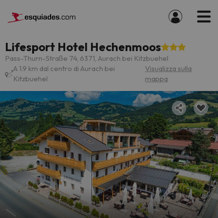
Lifesport Hotel Hechenmoos
Pass-Thurn-Straße 74, 6371, Aurach bei Kitzbuehel
A 1.9 km dal centro di Aurach bei
Visualizza sulla
Kitzbuehel
mappa