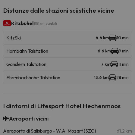
Distanze dalle stazioni sciistiche vicine
Kitzbühel
188 km sciabili
KitzSki
6.6 km
10 min
Hornbahn Talstation
6.6 km
9 min
Ganslern Talstation
7 km
11 min
Ehrenbachhöhe Talstation
13.6 km
28 min
I dintorni di Lifesport Hotel Hechenmoos
Aeroporti vicini
Aeroporto di Salisburgo - W.A. Mozart (SZG)
61.2 km