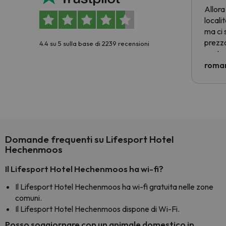
Allora
locali
ma ci 
prezzo
4.4 su 5 sulla base di 2239 recensioni
nostra 
econom
roman
costre
voluto
per 6 g
paghi 
Domande frequenti su Lifesport Hotel
Hechenmoos
Il Lifesport Hotel Hechenmoos ha wi-fi?
Il Lifesport Hotel Hechenmoos ha wi-fi gratuita nelle zone
comuni.
Il Lifesport Hotel Hechenmoos dispone di Wi-Fi.
Posso soggiornare con un animale domestico in