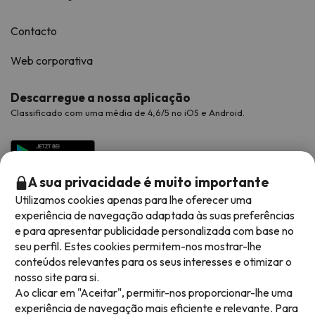
Contacto
Web corporativa
Descarregue a nossa aplicação
Classificado com uma média de 4,6/5 no iOS e Android.
A sua privacidade é muito importante
Utilizamos cookies apenas para lhe oferecer uma
experiência de navegação adaptada às suas preferências
e para apresentar publicidade personalizada com base no
seu perfil. Estes cookies permitem-nos mostrar-lhe
conteúdos relevantes para os seus interesses e otimizar o
Métodos de pagamento disponíveis
nosso site para si.
Ao clicar em "Aceitar", permitir-nos proporcionar-lhe uma
experiência de navegação mais eficiente e relevante. Para