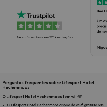
Boa E
Um ex
preci
de ne
4.4 em 5 com base em 2239 avaliações
Migue
Perguntas frequentes sobre Lifesport Hotel
Hechenmoos
O Lifesport Hotel Hechenmoos tem wi-fi?
O Lifesport Hotel Hechenmoos dispõe de wi-fi gratuito nas