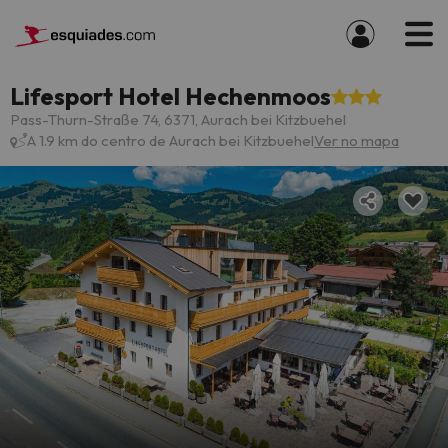
Lifesport Hotel Hechenmoos
Pass-Thurn-Straße 74, 6371, Aurach bei Kitzbuehel
A 1.9 km do centro de Aurach bei Kitzbuehel
Ver no mapa