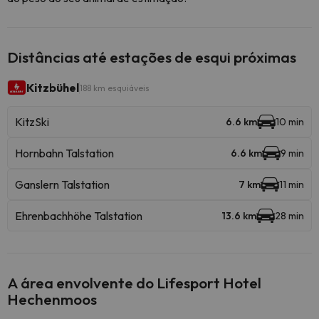
Distâncias até estações de esqui próximas
Kitzbühel
188 km esquiáveis
KitzSki
6.6 km
10 min
Hornbahn Talstation
6.6 km
9 min
Ganslern Talstation
7 km
11 min
Ehrenbachhöhe Talstation
13.6 km
28 min
A área envolvente do Lifesport Hotel
Hechenmoos