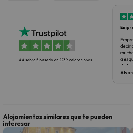
Empre
Empre
decir
muchas
a esqu
4.4 sobre 5 basado en 2239 valoraciones
de tod
al cli
Alvar
he ten
culpa 
inmobi
y un t
cancel
cance
Alojamientos similares que te pueden
perfe
interesar
diner
Recom