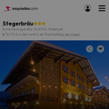
Stegerbräu
Schernbergstraße 14, 5550, Radstadt
A 173.2 m del centro de Radstadt
Ver en mapa