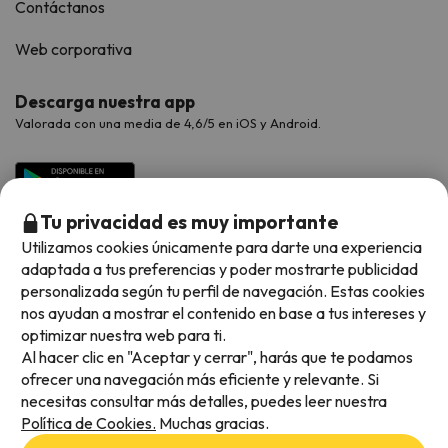
Contáctanos
Web corporativa
Descarga nuestra app
Valorada con una media de 4,6/5 en iOS y Android.
Tu privacidad es muy importante
Utilizamos cookies únicamente para darte una experiencia
adaptada a tus preferencias y poder mostrarte publicidad
personalizada según tu perfil de navegación. Estas cookies
nos ayudan a mostrar el contenido en base a tus intereses y
optimizar nuestra web para ti.
Métodos de pago disponibles
Al hacer clic en "Aceptar y cerrar", harás que te podamos
ofrecer una navegación más eficiente y relevante. Si
necesitas consultar más detalles, puedes leer nuestra
Política de Cookies.
Muchas gracias.