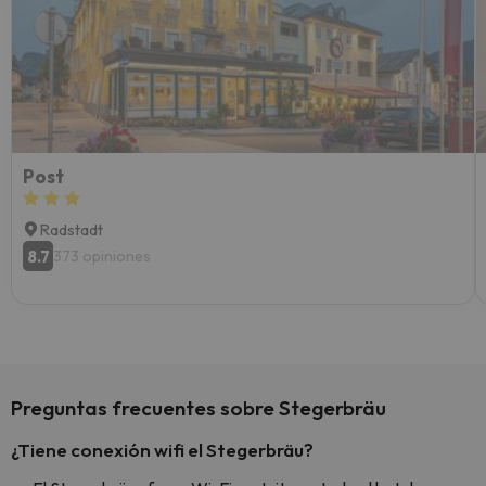
vacaci
esquia
extra
yo.
Post
Radstadt
8.7
373 opiniones
Preguntas frecuentes sobre Stegerbräu
¿Tiene conexión wifi el Stegerbräu?