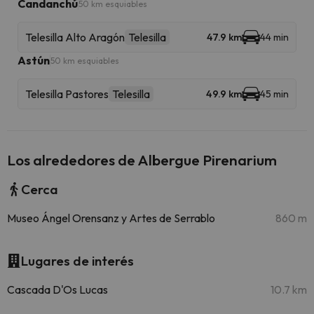
Candanchú
50 km esquiables
Telesilla Alto Aragón
Telesilla
47.9 km
44 min
Astún
50 km esquiables
Telesilla Pastores
Telesilla
49.9 km
45 min
Los alrededores de Albergue Pirenarium
Cerca
Museo Ángel Orensanz y Artes de Serrablo
860 m
Lugares de interés
Cascada D'Os Lucas
10.7 km