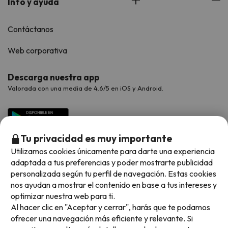
Info y ayuda
Contáctanos
Web corporativa
Descarga nuestra app
Valorada con una media de 4,6/5 en iOS y Android.
Tu privacidad es muy importante
Utilizamos cookies únicamente para darte una experiencia
adaptada a tus preferencias y poder mostrarte publicidad
personalizada según tu perfil de navegación. Estas cookies
nos ayudan a mostrar el contenido en base a tus intereses y
optimizar nuestra web para ti.
Métodos de pago disponibles
Al hacer clic en "Aceptar y cerrar", harás que te podamos
ofrecer una navegación más eficiente y relevante. Si