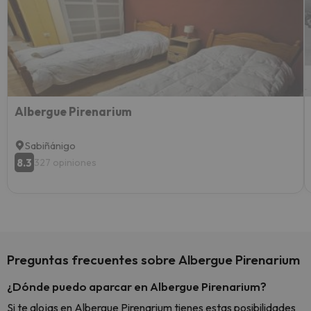
vacaci
esquia
extra
yo.
Albergue Pirenarium
Sabiñánigo
8.3
327 opiniones
Preguntas frecuentes sobre Albergue Pirenarium
¿Dónde puedo aparcar en Albergue Pirenarium?
Si te alojas en Albergue Pirenarium tienes estas posibilidades