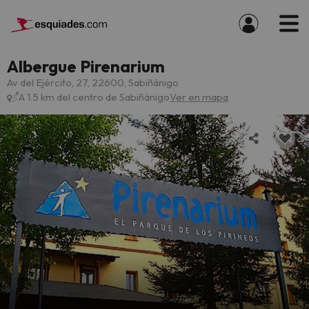
Albergue Pirenarium
Av del Ejército, 27, 22600, Sabiñánigo
A 1.5 km del centro de Sabiñánigo
Ver en mapa