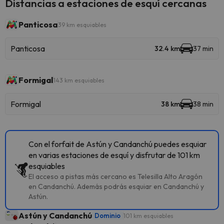
Distancias a estaciones de esquí cercanas
Panticosa
39 km esquiables
Panticosa
32.4 km
37 min
Formigal
143 km esquiables
Formigal
38 km
38 min
Con el forfait de Astún y Candanchú puedes esquiar
en varias estaciones de esquí y disfrutar de 101 km
esquiables
El acceso a pistas más cercano es Telesilla Alto Aragón
en Candanchú. Además podrás esquiar en Candanchú y
Astún.
Astún y Candanchú
Dominio
101 km esquiables