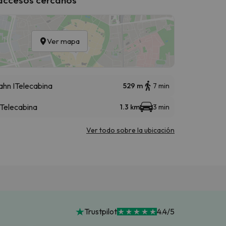
Ver mapa
ahn I
Telecabina
529 m
7 min
Telecabina
1.3 km
3 min
Ver todo sobre la ubicación
Trustpilot
4.4/5