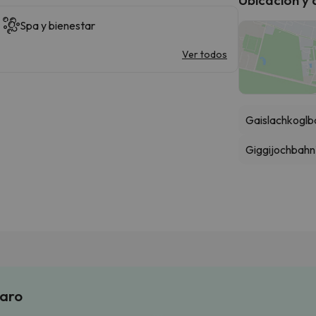
Spa y bienestar
Ver todos
Gaislachkoglb
Giggijochbahn
laro