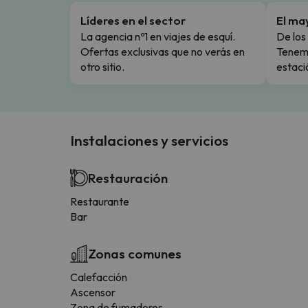
Líderes en el sector
El ma
La agencia nº1 en viajes de esquí.
De los 
Ofertas exclusivas que no verás en
Tenemo
otro sitio.
estaci
Instalaciones y servicios
Restauración
Restaurante
Bar
Zonas comunes
Calefacción
Ascensor
Zona de fumadores