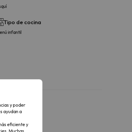
squí
Tipo de cocina
nú infantil
ncias y poder
os ayudan a
ás eficiente y
ies.
Muchas