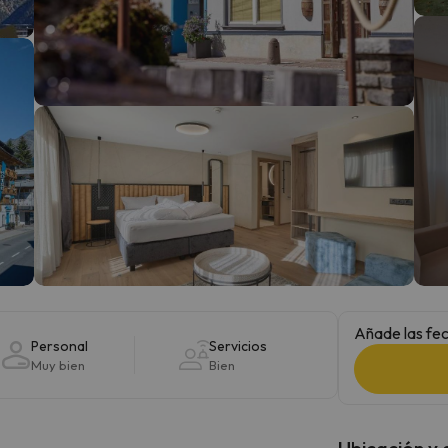
 el norte. En cuanto encuentre su brújula vuelve.
Añade las fec
Personal
Servicios
Muy bien
Bien
Ubicación y