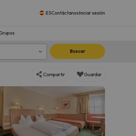
ES
Contáctanos
Iniciar sesión
Grupos
Buscar
Compartir
Guardar