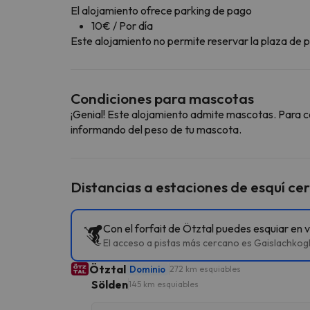
El alojamiento ofrece parking de pago
10€ / Por día
Este alojamiento no permite reservar la plaza de pa
Condiciones para mascotas
¡Genial! Este alojamiento admite mascotas. Para c
informando del peso de tu mascota.
Distancias a estaciones de esquí ce
Con el forfait de Ötztal puedes esquiar en 
El acceso a pistas más cercano es Gaislachkog
Ötztal
Dominio
272 km esquiables
Sölden
145 km esquiables