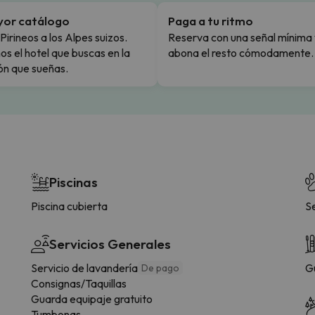
yor catálogo
Paga a tu ritmo
Pirineos a los Alpes suizos.
Reserva con una señal mínima 
s el hotel que buscas en la
abona el resto cómodamente.
ón que sueñas.
Piscinas
Piscina cubierta
S
Servicios Generales
Servicio de lavandería
G
De pago
Consignas/Taquillas
Guarda equipaje gratuito
Tumbonas