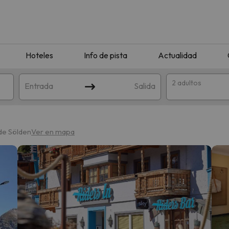
Hoteles
Info de pista
Actualidad
2 adultos
Entrada
Salida
 de Sölden
Ver en mapa
que coincida con tu búsqueda. Prueba a modificar el destino.