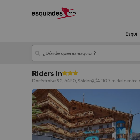
Esquí
Riders In
Esquí
Escapadas
Dorfstraße 92, 6450, Sölden
A 110.7 m del centro
¡Vaya! No hemos encontrado ningún resultado 