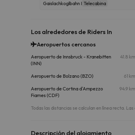
Gaislachkoglbahn I
Telecabina
Los alrededores de Riders In
Aeropuertos cercanos
Aeropuerto de Innsbruck - Kranebitten
41.8 k
(INN)
Aeropuerto de Bolzano (BZO)
61 k
Aeropuerto de Cortina d'Ampezzo
94.9 k
Fiames (CDF)
Todas las distancias se calculan en línea recta. Las
Descripción del alojamiento