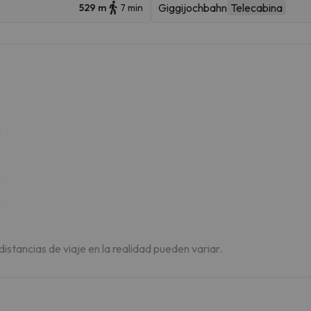
Giggijochbahn
Telecabina
529 m
7 min
m
m
m
 distancias de viaje en la realidad pueden variar.