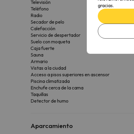
Televisión
gracias.
Teléfono
Radio
Secador de pelo
Calefacción
Servicio de despertador
Suelo con moqueta
Caja fuerte
Sauna
Armario
Vistas a la ciudad
Acceso a pisos superiores en ascensor
Piscina climatizada
Enchufe cerca de la cama
Taquillas
Detector de humo
Aparcamiento