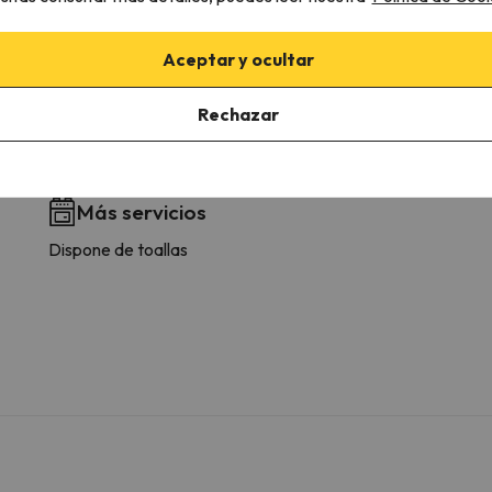
WC
Amenities
Ducha o bañera
Aceptar y ocultar
Baño privado
Papel higiénico
Rechazar
Champú
Gel de ducha
Más servicios
Dispone de toallas