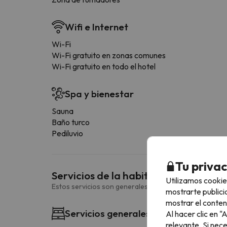
Wifi e Internet
Wi-Fi
Wi-Fi gratuito en zonas comunes
Wi-Fi gratuito en todo el hotel
Spa y bienestar
Sauna
Baño turco
Pediluvio
Tu priva
Servicios de la habitación
Utilizamos cookie
Estos servicios son generales y pueden variar según la
mostrarte publici
mostrar el conten
Servicios generales habitación
Al hacer clic en 
relevante. Si nec