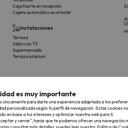
Caja fuerte en recepción
E
Cajero automático en el hotel
Instalaciones
Me
Terraza
Salón con TV
Supermercado
Terraza solarium
cidad es muy importante
s únicamente para darte una experiencia adaptada a tus prefere
 tipología de habitación.
dad personalizada según tu perfil de navegación. Estas cookies n
ido en base a tus intereses y optimizar nuestra web para ti.
Baño
"Aceptar y cerrar", harás que te podamos ofrecer una navegación m
esitas consultar más detalles, puedes leer nuestra
Política de Cook