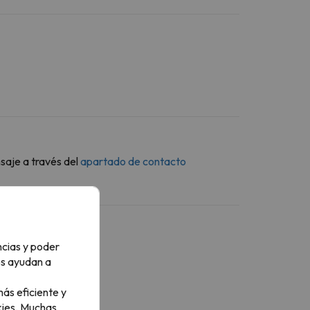
saje a través del
apartado de contacto
ncias y poder
os ayudan a
ás eficiente y
ies.
Muchas