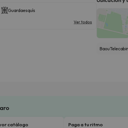
Guardaesquís
Ver todos
Baou
Telecabi
laro
yor catálogo
Paga a tu ritmo