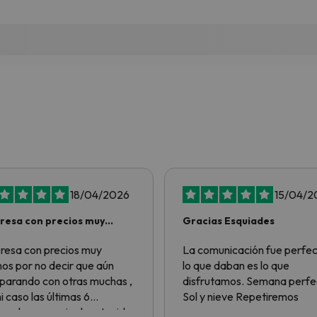
18/04/2026
15/04/2
esa con precios muy
Gracias Esquiades
nos por no…
esa con precios muy
La comunicación fue perfec
os por no decir que aún
lo que daban es lo que
arando con otras muchas ,
disfrutamos. Semana perfe
i caso las últimas 6
Sol y nieve Repetiremos
padas a esquiar han tenido