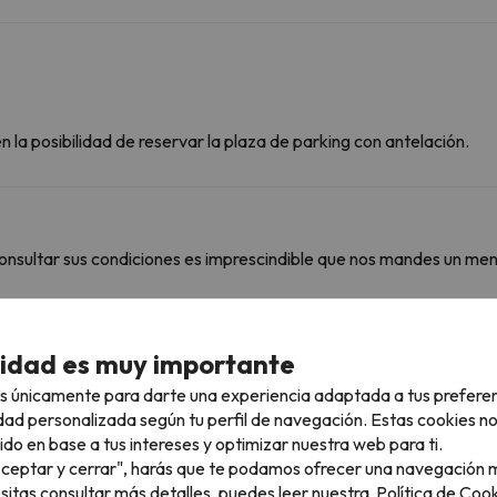
 la posibilidad de reservar la plaza de parking con antelación.
onsultar sus condiciones es imprescindible que nos mandes un men
cidad es muy importante
rcanas
s únicamente para darte una experiencia adaptada a tus prefere
dad personalizada según tu perfil de navegación. Estas cookies n
ido en base a tus intereses y optimizar nuestra web para ti.
"Aceptar y cerrar", harás que te podamos ofrecer una navegación m
8.3 km
15 min
esitas consultar más detalles, puedes leer nuestra
Política de Cook