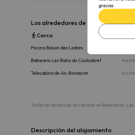
gracias.
Los alrededores de Chalet En Bois
Cerca
Piscina Bassin des Ladres
4.4 k
Balneario Les Bains du Couloubret
4.4 k
Telecabina de Ax-Bonascre
4.6 k
Todas las distancias se calculan en línea recta. Las
Descripción del alojamiento