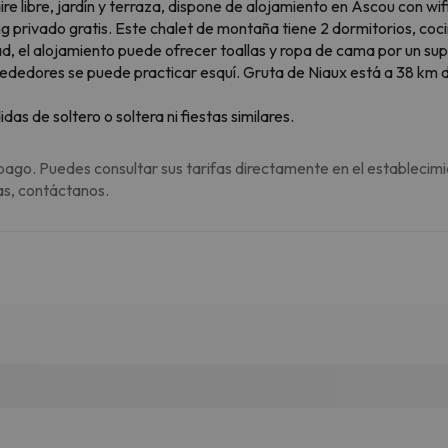
e libre, jardín y terraza, dispone de alojamiento en Ascou con wifi g
 privado gratis. Este chalet de montaña tiene 2 dormitorios, coci
, el alojamiento puede ofrecer toallas y ropa de cama por un sup
lrededores se puede practicar esquí. Gruta de Niaux está a 38 km 
s de soltero o soltera ni fiestas similares.
pago. Puedes consultar sus tarifas directamente en el establecimi
as, contáctanos.