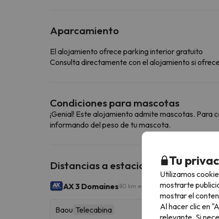
Aparcamiento
El alojamiento ofrece parking interior gratuito
Consulta directamente con el alojamiento si ofrecen
Condiciones para mascotas
¡Genial! Este alojamiento admite mascotas. Para c
informando del peso de tu mascota.
Tu priva
Distancias a estaciones de esquí ce
Utilizamos cookie
mostrarte publici
AX 3 Domaines
80 km esquiables
mostrar el conten
Al hacer clic en 
Baou
Telecabina
relevante. Si nec