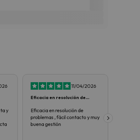
026
11/04/2026
Eficacia en resolución de
Todo pe
problemas
ta y
Eficacia en resolución de
Todo per
problemas , fácil contacto y muy
recomen
cta
buena gestión