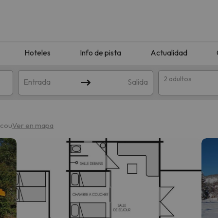
Hoteles
Info de pista
Actualidad
2 adultos
Entrada
Salida
scou
Ver en mapa
que coincida con tu búsqueda. Prueba a modificar el destino.