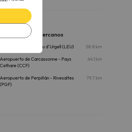
Aeropuertos cercanos
Aeropuerto de La Seu d'Urgell (LEU)
58.8 km
Aeropuerto de Carcassonne - Pays
64.1 km
Cathare (CCF)
Aeropuerto de Perpiñán - Rivesaltes
79.7 km
(PGF)