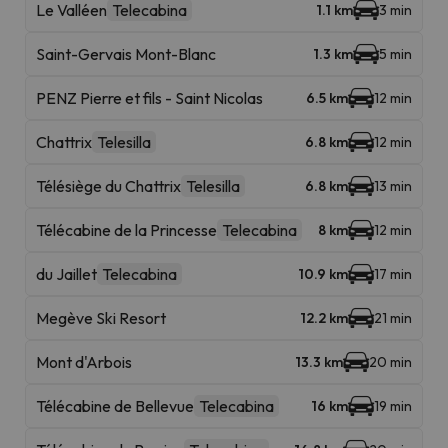
Le Valléen
Telecabina
1.1 km
3 min
Saint-Gervais Mont-Blanc
1.3 km
5 min
PENZ Pierre et fils - Saint Nicolas
6.5 km
12 min
Chattrix
Telesilla
6.8 km
12 min
Télésiège du Chattrix
Telesilla
6.8 km
13 min
Télécabine de la Princesse
Telecabina
8 km
12 min
du Jaillet
Telecabina
10.9 km
17 min
Megève Ski Resort
12.2 km
21 min
Mont d'Arbois
13.3 km
20 min
Télécabine de Bellevue
Telecabina
16 km
19 min