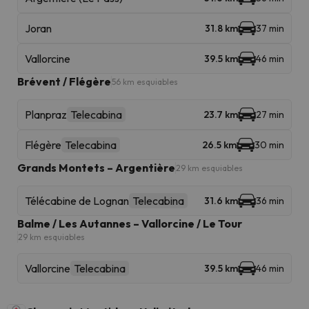
Joran
31.8 km
37 min
Vallorcine
39.5 km
46 min
Brévent / Flégère
56 km esquiables
Planpraz
Telecabina
23.7 km
27 min
Flégère
Telecabina
26.5 km
30 min
Grands Montets – Argentière
29 km esquiables
Télécabine de Lognan
Telecabina
31.6 km
36 min
Balme / Les Autannes – Vallorcine / Le Tour
29 km esquiables
Vallorcine
Telecabina
39.5 km
46 min