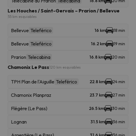
Télécabine du Prarion
Telecabina
16.8 km
20 min
Les Houches / Saint-Gervais – Prarion / Bellevue
55 km esquiables
Bellevue
Teleférico
16 km
18 min
Bellevue
Teleférico
16.2 km
19 min
Prarion
Telecabina
16.8 km
20 min
Chamonix Le Pass
120 km esquiables
TPH Plan de l'Aiguille
Teleférico
22.8 km
24 min
Chamonix Planpraz
23.7 km
27 min
Flégère (Le Pass)
26.5 km
30 min
Lognan
31.5 km
36 min
Argentière (Le Pass)
31.6 km
36 min