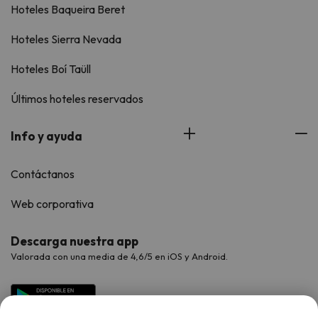
Hoteles Baqueira Beret
Hoteles Sierra Nevada
Hoteles Boí Taüll
Últimos hoteles reservados
Info y ayuda
Contáctanos
Web corporativa
Descarga nuestra app
Valorada con una media de 4,6/5 en iOS y Android.