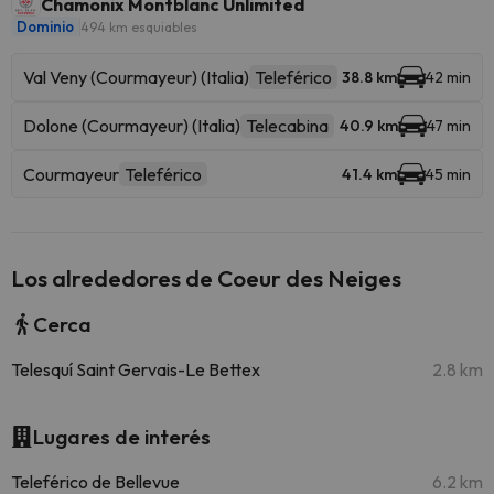
Chamonix Montblanc Unlimited
Dominio
494 km esquiables
Val Veny (Courmayeur) (Italia)
Teleférico
38.8 km
42 min
Dolone (Courmayeur) (Italia)
Telecabina
40.9 km
47 min
Courmayeur
Teleférico
41.4 km
45 min
Los alrededores de Coeur des Neiges
Cerca
Telesquí Saint Gervais-Le Bettex
2.8 km
Lugares de interés
Teleférico de Bellevue
6.2 km