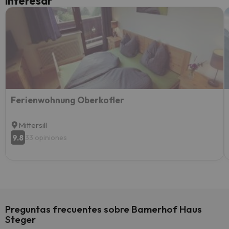
interesar
diner
Recom
vacaci
esquia
extra
yo.
Ferienwohnung Oberkofler
Mittersill
9.8
33 opiniones
Preguntas frecuentes sobre Bamerhof Haus
Steger