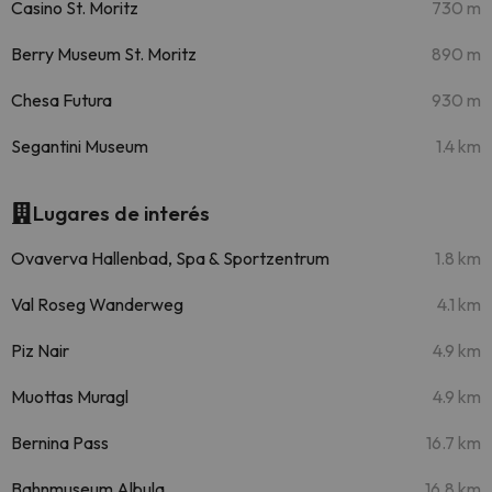
Casino St. Moritz
730 m
Berry Museum St. Moritz
890 m
Chesa Futura
930 m
Segantini Museum
1.4 km
Lugares de interés
Ovaverva Hallenbad, Spa & Sportzentrum
1.8 km
Val Roseg Wanderweg
4.1 km
Piz Nair
4.9 km
Muottas Muragl
4.9 km
Bernina Pass
16.7 km
Bahnmuseum Albula
16.8 km