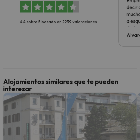
Empre
decir
muchas
a esqu
4.4 sobre 5 basado en 2239 valoraciones
de tod
al cli
Alvar
he ten
culpa 
inmobi
y un t
cancel
cance
Alojamientos similares que te pueden
perfe
interesar
diner
Recom
vacaci
esquia
extra
yo.