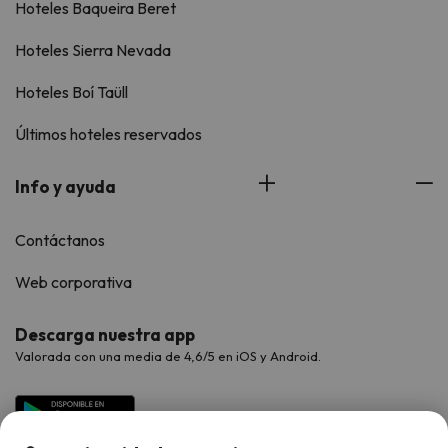
Hoteles Baqueira Beret
Hoteles Sierra Nevada
Hoteles Boí Taüll
Últimos hoteles reservados
Info y ayuda
Contáctanos
Web corporativa
Descarga nuestra app
Valorada con una media de 4,6/5 en iOS y Android.