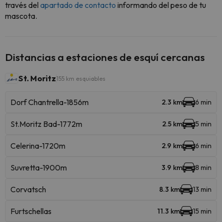
través del
apartado de contacto
informando del peso de tu
mascota.
Distancias a estaciones de esquí cercanas
St. Moritz
155 km esquiables
Dorf Chantrella-1856m
2.3 km
6 min
St.Moritz Bad-1772m
2.5 km
5 min
Celerina-1720m
2.9 km
6 min
Suvretta-1900m
3.9 km
8 min
Corvatsch
8.3 km
13 min
Furtschellas
11.3 km
15 min