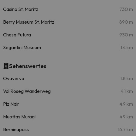
Casino St. Moritz
730 m
Berry Museum St. Moritz
890 m
Chesa Futura
930 m
Segantini Museum
1.4 km
Sehenswertes
Ovaverva
1.8 km
Val Roseg Wanderweg
4.1 km
Piz Nair
4.9 km
Muottas Muragl
4.9 km
Berninapass
16.7 km