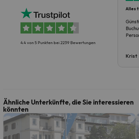
Alles 
Günst
Buchun
Person
4.4 von 5 Punkten bei 2239 Bewertungen
Krist
Ähnliche Unterkünfte, die Sie interessieren
könnten