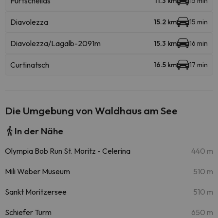
Furtschellas
11.3 km
15 min
Diavolezza
15.2 km
15 min
Diavolezza/Lagalb-2091m
15.3 km
16 min
Curtinatsch
16.5 km
17 min
Die Umgebung von Waldhaus am See
In der Nähe
Olympia Bob Run St. Moritz - Celerina
440 m
Mili Weber Museum
510 m
Sankt Moritzersee
510 m
Schiefer Turm
650 m