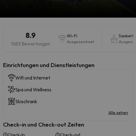
8.9
Wi-Fi
Sauberke
Ausgezeichnet
Ausgezei
1583 Bewertungen
​Einrichtungen und Dienstleistungen
Wifi und Internet
Spa und Wellness
Skischrank
Alle sehen
Check-in und Check-out Zeiten
Check-In
Check-out