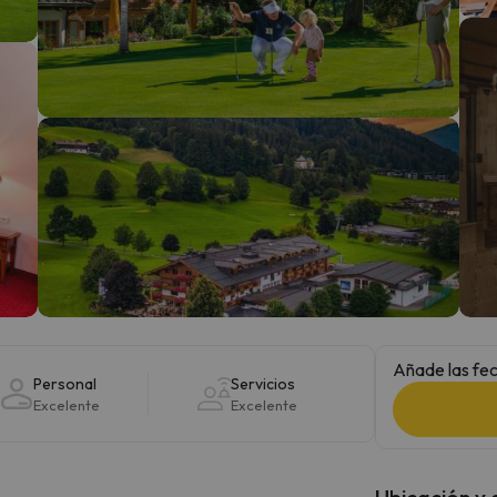
 el norte. En cuanto encuentre su brújula vuelve.
Añade las fec
Personal
Servicios
Excelente
Excelente
Ubicación y