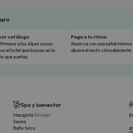
laro
yor catálogo
Paga a tu ritmo
Pirineos a los Alpes suizos.
Reserva con una señal mínima 
s el hotel que buscas en la
abona el resto cómodamente.
ón que sueñas.
Spa y bienestar
Masajista
E
De pago
Sauna
Baño turco