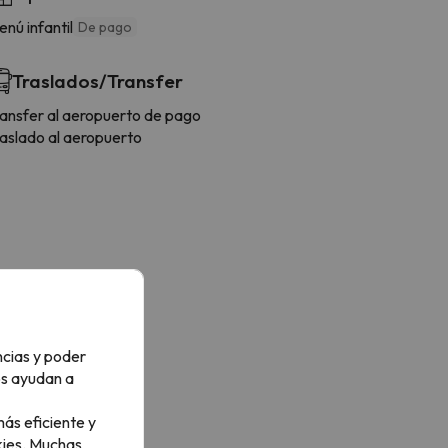
nú infantil
De pago
Traslados/Transfer
ransfer al aeropuerto de pago
raslado al aeropuerto
ncias y poder
os ayudan a
ás eficiente y
ies.
Muchas