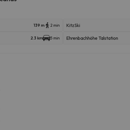
KitzSki
139 m
2 min
Ehrenbachhöhe Talstation
2.3 km
5 min
m
m
m