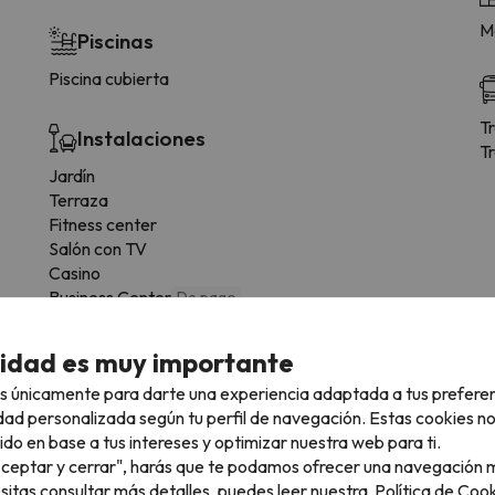
Me
Piscinas
Piscina cubierta
T
Instalaciones
T
Jardín
Terraza
Fitness center
Salón con TV
Casino
Business Center
De pago
Terraza solarium
cidad es muy importante
Mascotas
s únicamente para darte una experiencia adaptada a tus prefere
dad personalizada según tu perfil de navegación. Estas cookies n
Se admiten animales
ido en base a tus intereses y optimizar nuestra web para ti.
"Aceptar y cerrar", harás que te podamos ofrecer una navegación m
Guardaesquís
esitas consultar más detalles, puedes leer nuestra
Política de Cook