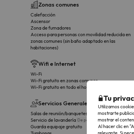
Zonas comunes
Calefacción
Ascensor
Zona de fumadores
Acceso para personas con movilidad reducida en
zonas comunes (sin baño adaptado en las
habitaciones)
Wifi e Internet
Wi-Fi
Wi-Fi gratuito en zonas comunes
Wi-Fi gratuito en todo el hotel
Tu priva
Servicios Generales
Utilizamos cookie
mostrarte publici
Salas de reunión/banquetes
De pago
mostrar el conten
Servicio de lavandería
De pago
Al hacer clic en 
Guarda equipaje gratuito
relevante. Si nec
Tumbonas