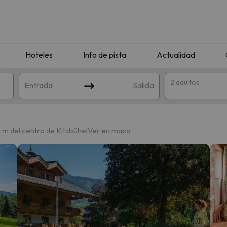
Hoteles
Info de pista
Actualidad
2 adultos
Entrada
Salida
 m del centro de Kitzbühel
Ver en mapa
que coincida con tu búsqueda. Prueba a modificar el destino.