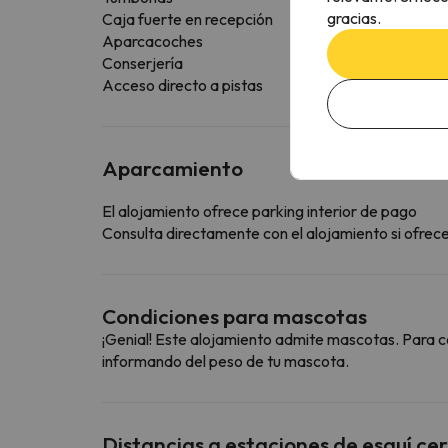
gracias.
Caja fuerte en recepción
Aparcacoches
Conserjería
Acceso directo a pistas
Aparcamiento
El alojamiento ofrece parking interior de pago
Consulta directamente con el alojamiento si ofrecen
Condiciones para mascotas
¡Genial! Este alojamiento admite mascotas. Para c
informando del peso de tu mascota.
Distancias a estaciones de esquí ce