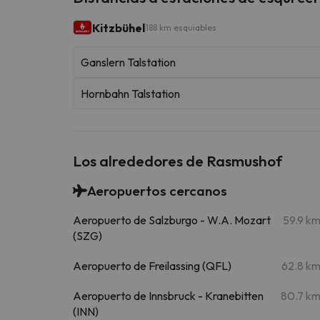
Kitzbühel
188 km esquiables
Ganslern Talstation
Hornbahn Talstation
Los alrededores de Rasmushof
Aeropuertos cercanos
Aeropuerto de Salzburgo - W.A. Mozart
59.9 k
(SZG)
Aeropuerto de Freilassing (QFL)
62.8 k
Aeropuerto de Innsbruck - Kranebitten
80.7 k
(INN)