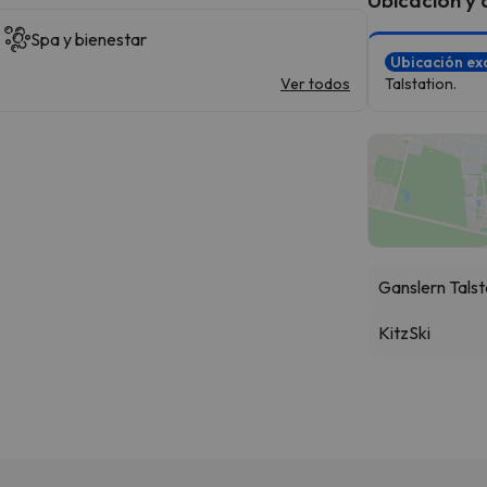
Spa y bienestar
Ubicación ex
Ver todos
Talstation.
Ganslern Talst
KitzSki