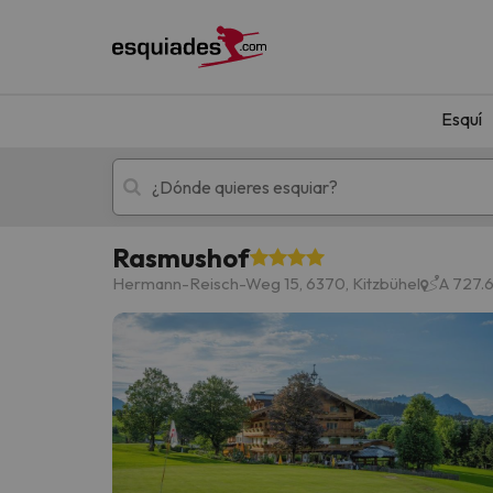
Esquí
Rasmushof
Esquí
Escapadas
Hermann-Reisch-Weg 15, 6370, Kitzbühel
A 727.6
¡Vaya! No hemos encontrado ningún resultado 