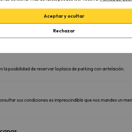
Guarda esquís de pago
Aceptar y ocultar
Rechazar
 la posibilidad de reservar la plaza de parking con antelación.
onsultar sus condiciones es imprescindible que nos mandes un men
rcanas