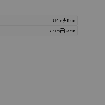
874 m
11 min
7.7 km
22 min