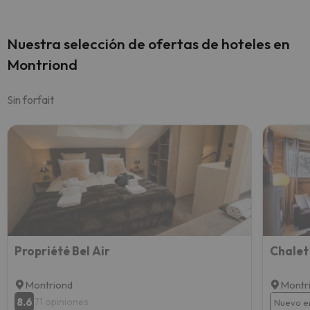
Nuestra selección de ofertas de hoteles en
Montriond
Sin forfait
Propriété Bel Air
Chalet
Montriond
Montr
8.6
71 opiniones
Nuevo e