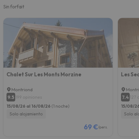
Sin forfait
Chalet Sur Les Monts Morzine
Les Se
Montriond
Montr
9.5
7.4
199 opiniones
127 
15/08/26 al 16/08/26
(1 noche)
15/08/2
Solo alojamiento
Solo al
69 €
/pers.