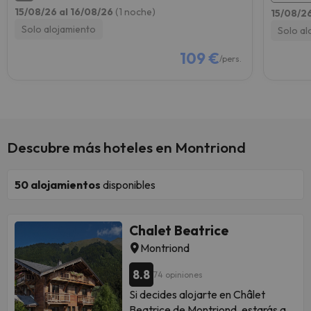
15/08/26 al 16/08/26
(1 noche)
15/08/2
Solo alojamiento
Solo al
109 €
/pers.
Descubre más hoteles en Montriond
50
alojamientos
disponibles
Chalet Beatrice
Montriond
8.8
74 opiniones
Si decides alojarte en Châlet
Beatrice de Montriond, estarás a