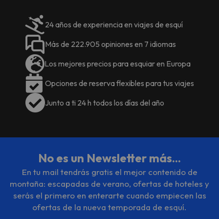
se encuentra a 10 minutos en
coche.
24 años de experiencia en viajes de esquí
Informa a La Ferme du Lac Vert
con antelación de tu hora prevista
Más de 222.905 opiniones en 7 idiomas
de llegada. Para ello, puedes
utilizar el apartado de peticiones
Los mejores precios para esquiar en Europa
especiales al hacer la reserva o
ponerte en contacto directamente
Opciones de reserva flexibles para tus viajes
con el alojamiento. Los datos de
contacto aparecen en la
Junto a ti 24 h todos los días del año
confirmación de la reserva. En
respuesta al coronavirus (COVID-
19), el alojamiento aplica medidas
sanitarias y de seguridad
adicionales en estos momentos.
No es un Newsletter más...
Los servicios de comida y bebida
En tu mail tendrás gratis el mejor contenido de
de este alojamiento pueden verse
montaña: escapadas de verano, ofertas de hoteles y
limitados o no estar disponibles a
serás el primero en enterarte cuando empiecen las
causa del coronavirus (COVID-19).
ofertas de la nueva temporada de esquí.
En este alojamiento no se pueden
celebrar despedidas de soltero o