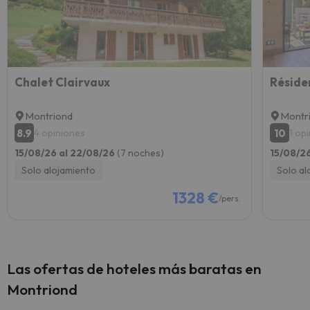
Chalet Clairvaux
Montriond
Montr
8.9
10
4 opiniones
1 op
15/08/26 al 22/08/26
(7 noches)
15/08/2
Solo alojamiento
Solo al
1328 €
/pers.
Las ofertas de hoteles más baratas en
Montriond