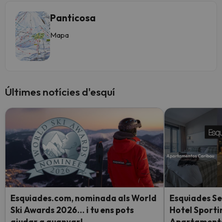
Panticosa
Mapa
Últimes notícies d'esquí
Esquiades.com, nominada als World
Esquiades Se
Ski Awards 2026… i tu ens pots
Hotel Sporti
ajudar a guanyar!
Apartaments 