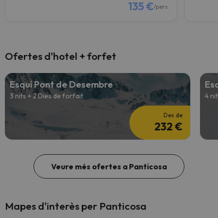
135 €
/pers.
Ofertes d'hotel + forfet
Esquí Pont de Desembre
Es
3 nits + 2 Dies de forfait
4 ni
Des de
232 €
Veure més ofertes a Panticosa
Mapes d'interès per Panticosa