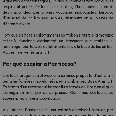
Aquestes característiques, unides a l'ambient familiar que es
respira al poble, l'estació i els hotels, l'han convertit en la
destinació ideal per a unes vacances inoblidables. Disposa
d'un total de
35 km esquiables
, distribuïts en
41 pistes
de
diferents nivells.
Tot i que els hotels i allotjaments es troben situats a la mateixa
estació, funciona diàriament un transport que realitza el
recorregut per tots els establiments fins a la base de les pistes.
Aquest servei és gratuït
.
Per què esquiar a Panticosa?
L'estació aragonesa ofereix una extensa proposta d'activitats
per a les famílies i rep els més petits amb el seu
Bosc Animat
.
Es tracta d'un recorregut interactiu a través del bosc en el qual
s'amaga un món ple de sorpreses. Com més obstacles se
superen, major serà la puntuació.
Així, doncs, Panticosa és una estació d'ambient familiar, per
les seves activitats i per les seves
6 pistes verdes i 16 pistes