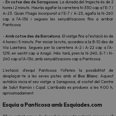
-
En cotxe des de Saragossa
. La durada del trajecte és de 2
hores i 2 minuts. Hauràs agafar la carretera N-330 cap a l'E-7 /
A-23. Quan t'hagis incorporat a l'E-7 / A-23, agafa la N-260
cap a l'A-136 i segueix les senyalitzacions fins a arribar
Panticosa.
-
Amb cotxe des de Barcelona
. El viatge fins a l'estació és de
4 hores i 5 minuts. Per iniciar la ruta, accedeix a la B-10 des de
Via Laietana. Segueix per la carretera A-2 i A-22 cap a l'A-
1219, en sentit cap a Aragó. Més tard, pren la N-240, E-7 i N-
260 cap a l'A-136, amb senyalitzacions cap a Panticosa.
L'estació d'esquí Panticosa t'ofereix la possibilitat de
desplaçar-te a les seves pistes amb el
Bus Blanc
. Aquest
autobús inicia el seu viatge a Saragossa, al costat del Centre
de Salut Ramón i Cajal. L'arribada es produeix a les 9:00 h,
aproximadament.
Esquia a Panticosa amb Esquiades.com