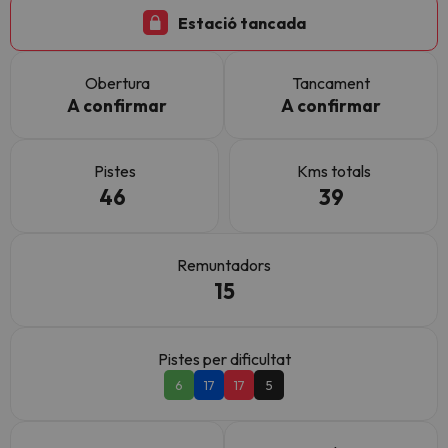
Estació tancada
Obertura
Tancament
A confirmar
A confirmar
Pistes
Kms totals
46
39
Remuntadors
15
Pistes per dificultat
6
17
17
5