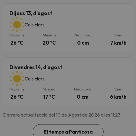
Dijous 13, d’agost
Cels clars
Màxima
Mínima
Neu nova
Vent
26 ºC
20 ºC
0 cm
7 km/h
Divendres 14, d’agost
Cels clars
Màxima
Mínima
Neu nova
Vent
26 ºC
17 ºC
0 cm
6 km/h
Darrera actualització del 10 de Agost de 2026 a les 11:23
El temps a Panticosa