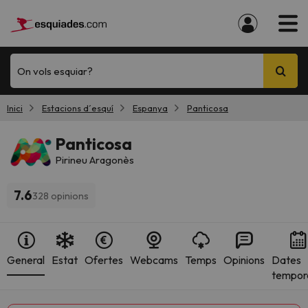
On vols esquiar?
Inici
Estacions d´esquí
Espanya
Panticosa
Panticosa
Pirineu Aragonès
7.6
328 opinions
General
Estat
Ofertes
Webcams
Temps
Opinions
Dates
tempor