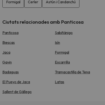
Formigal
Cerler
Astún i Candanchú
Ciutats relacionades amb Panticosa
Panticosa
Sabiñánigo
Biescas
Isín
Jaca
Formigal
Gavin
Escarrilla
Badaguas
Tramacastilla de Tena
El Pueyo de Jaca
Latas
Sallent de Gállego