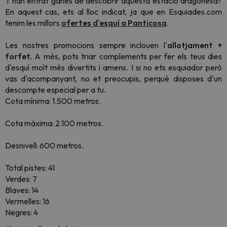
T'han entrat ganes de descobrir aquesta estació aragonesa?
En aquest cas, ets al lloc indicat, ja que en Esquiades.com
tenim les millors
ofertes d'esquí a Panticosa
.
Les nostres promocions sempre inclouen l'
allotjament +
forfet.
A més, pots triar complements per fer els teus dies
d'esquí molt més divertits i amens. I si no ets esquiador però
vas d'acompanyant, no et preocupis, perquè disposes d'un
descompte especial per a tu.
Cota mínima: 1.500 metros.
Cota màxima: 2.100 metros.
Desnivell: 600 metros.
Total pistes: 41
Verdes: 7
Blaves: 14
Vermelles: 16
Negres: 4