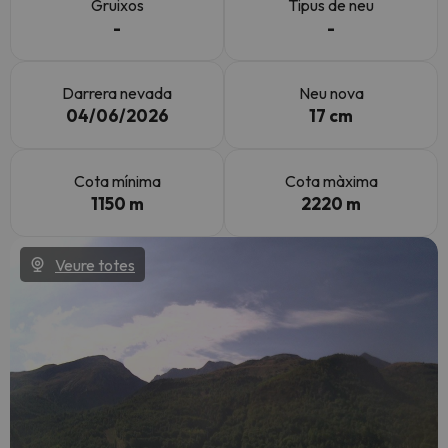
Gruixos
Tipus de neu
-
-
Darrera nevada
Neu nova
04/06/2026
17 cm
Cota mínima
Cota màxima
1150 m
2220 m
Veure totes