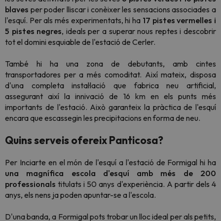
blaves
per poder lliscar i conèixer les sensacions associades a
l'esquí. Per als més experimentats, hi ha
17 pistes vermelles i
5 pistes negres
, ideals per a superar nous reptes i descobrir
tot el domini esquiable de l'estació de Cerler.
També hi ha una zona de debutants, amb cintes
transportadores per a més comoditat. Així mateix, disposa
d'una completa instal·lació que fabrica neu artificial,
assegurant així la innivació de 16 km en els punts més
importants de l'estació. Això garanteix la pràctica de l'esquí
encara que escassegin les precipitacions en forma de neu.
Quins serveis ofereix Panticosa?
Per Inciarte en el món de l'esquí a l'estació de Formigal hi ha
una magnífica escola d'esquí amb més de 200
professionals
titulats i 50 anys d'experiència. A partir dels 4
anys, els nens ja poden apuntar-se a l'escola.
D'una banda, a Formigal pots trobar un lloc ideal per als petits,