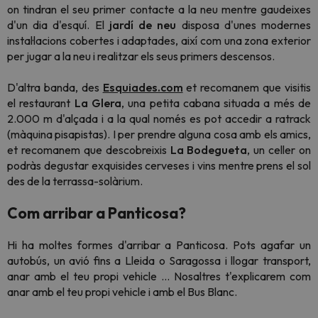
on tindran el seu primer contacte a la neu mentre gaudeixes
d'un dia d'esquí. El
jardí de neu
disposa d'unes modernes
instal·lacions cobertes i adaptades, així com una zona exterior
per jugar a la neu i realitzar els seus primers descensos.
D'altra banda, des
Esquiades.com
et recomanem que visitis
el restaurant
La Glera
, una petita cabana situada a més de
2.000 m d'alçada i a la qual només es pot accedir a ratrack
(màquina pisapistas). I per prendre alguna cosa amb els amics,
et recomanem que descobreixis
La Bodegueta
, un celler on
podràs degustar exquisides cerveses i vins mentre prens el sol
des de la terrassa-solàrium.
Com arribar a Panticosa?
Hi ha moltes formes d'arribar a Panticosa. Pots agafar un
autobús, un avió fins a Lleida o Saragossa i llogar transport,
anar amb el teu propi vehicle ... Nosaltres t'explicarem com
anar amb el teu propi vehicle i amb el Bus Blanc.