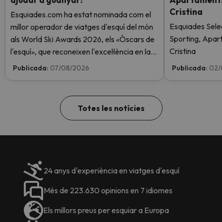
Cristina
Esquiades.com ha estat nominada com el
Esquiades Sele
millor operador de viatges d'esquí del món
Sporting, Apar
als World Ski Awards 2026, els «Òscars de
Cristina
l'esquí», que reconeixen l'excel·lència en la
indústria de l'esquí. Vota ara i ajuda'ns a
Publicada:
07/08/2026
Publicada:
02/
arribar al capdamunt!
Totes les notícies
24 anys d'experiència en viatges d'esquí
Més de 223.630 opinions en 7 idiomes
Els millors preus per esquiar a Europa