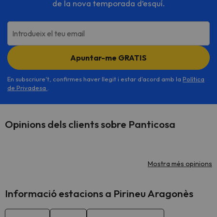
de la nova temporada d’esquí.
Introdueix el teu email
Apuntar-me GRATIS
En subscriure't, confirmes haver llegit i estar d'acord amb la
Política
de Privadesa
.
Opinions dels clients sobre Panticosa
Mostra més opinions
Informació estacions a Pirineu Aragonès