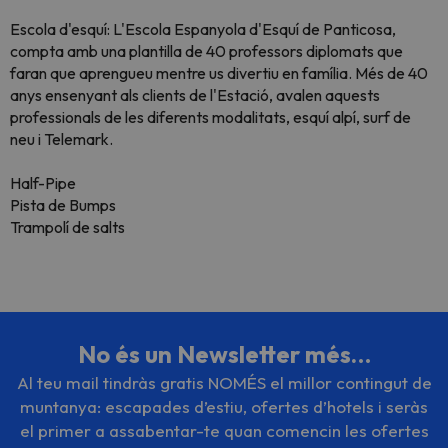
Escola d'esquí: L'Escola Espanyola d'Esquí de Panticosa,
compta amb una plantilla de 40 professors diplomats que
faran que aprengueu mentre us divertiu en família. Més de 40
anys ensenyant als clients de l'Estació, avalen aquests
professionals de les diferents modalitats, esquí alpí, surf de
neu i Telemark.
Half-Pipe
Pista de Bumps
Trampolí de salts
No és un Newsletter més…
Al teu mail tindràs gratis NOMÉS el millor contingut de
muntanya: escapades d’estiu, ofertes d’hotels i seràs
el primer a assabentar-te quan comencin les ofertes