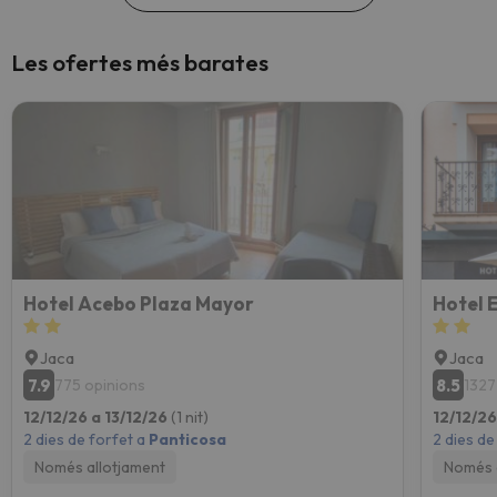
Les ofertes més barates
Hotel Acebo Plaza Mayor
Hotel 
Jaca
Jaca
7.9
8.5
775 opinions
1327
12/12/26 a 13/12/26
(1 nit)
12/12/26
2 dies de forfet a
Panticosa
2 dies de
Només allotjament
Només 