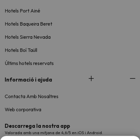
Hotels Port Ainé
Hotels Baqueira Beret
Hotels Sierra Nevada
Hotels Boí Taüll
Últims hotels reservats
Informació i ajuda
Contacta Amb Nosaltres
Web corporativa
Descarrega la nostra app
Valorada amb una mitjana de 4,6/5 en iOS i Android.