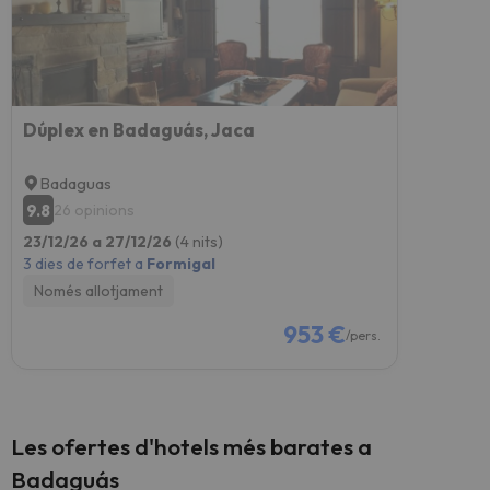
Dúplex en Badaguás, Jaca
Badaguas
9.8
26 opinions
23/12/26 a 27/12/26
(4 nits)
3 dies de forfet a
Formigal
Només allotjament
953 €
/pers.
Les ofertes d'hotels més barates a
Badaguás