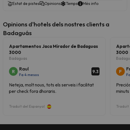
Estat de pistes
Opinions
Temps
Més info
Opinions d'hotels dels nostres clients a
Badaguás
Apartamentos Jaca Mirador de Badaguas
Apart
3000
3000
Badaguas
Badagu
Raul
F
R
F
9.3
Fa 4 mesos
F
Neteja, molt nous, tots els serveis i facilitat
Preció
per check fora dhoraris.
minuts
Traduït del Espanyol
Traduït