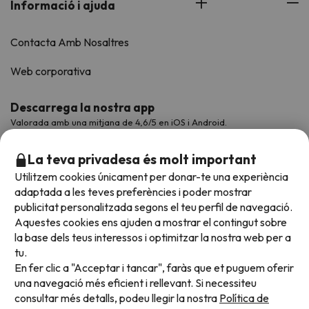
Informació i ajuda
Contacta Amb Nosaltres
Web corporativa
Descarrega la nostra app
Valorada amb una mitjana de 4,6/5 en iOS i Android.
La teva privadesa és molt important
Utilitzem cookies únicament per donar-te una experiència
adaptada a les teves preferències i poder mostrar
publicitat personalitzada segons el teu perfil de navegació.
Aquestes cookies ens ajuden a mostrar el contingut sobre
la base dels teus interessos i optimitzar la nostra web per a
tu.
En fer clic a "Acceptar i tancar", faràs que et puguem oferir
Acceptem
una navegació més eficient i rellevant. Si necessiteu
consultar més detalls, podeu llegir la nostra
Política de