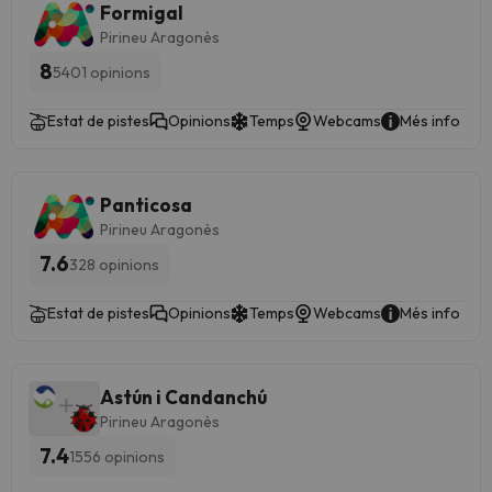
Formigal
Pirineu Aragonès
8
5401 opinions
Estat de pistes
Opinions
Temps
Webcams
Més info
Panticosa
Pirineu Aragonès
7.6
328 opinions
Estat de pistes
Opinions
Temps
Webcams
Més info
Astún i Candanchú
Pirineu Aragonès
7.4
1556 opinions