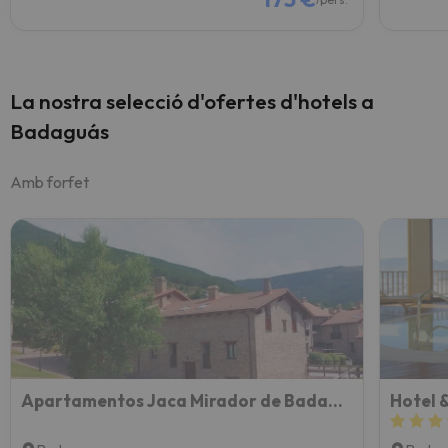
La nostra selecció d'ofertes d'hotels a
Badaguás
Amb forfet
Apartamentos Jaca Mirador de Badaguas 3000
Hotel 