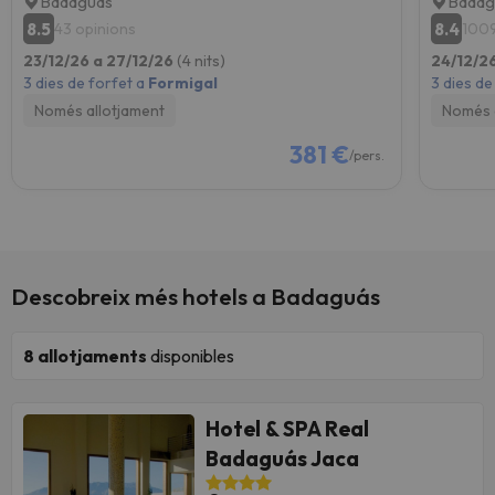
Badaguas
Badag
8.5
8.4
43 opinions
1009
23/12/26 a 27/12/26
(4 nits)
24/12/2
3 dies de forfet a
Formigal
3 dies de
Només allotjament
Només 
381 €
/pers.
Descobreix més hotels a Badaguás
8
allotjaments
disponibles
Hotel & SPA Real
Badaguás Jaca