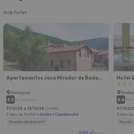
Amb forfet
Apartamentos Jaca Mirador de Badaguas 3000
Hotel 
Badaguas
Badag
8.5
8.4
43 opinions
1009
11/12/26 a 13/12/26
(2 nits)
07/02/2
2 dies de forfet a
Astún i Candanchú
2 dies de
Només allotjament
Només 
173 €
/pers.