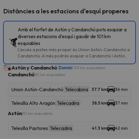
Distàncies a les estacions d'esquí properes
Amb el forfet de Astún y Candanchú pots esquiar a
diverses estacions d'esquí i gaudir de 101 km
esquiables
L'accés a pistes més proper és Union Astún-Candanchú a
Candanchú. A més podràs esquiar a Candanchú i Astún.
Astún y Candanchú
Domini
101 km esquiables
Candanchú
50 km esquiables
Union Astún-Candanchú
Telecabina
37.7 km
36 min
Telesilla Alto Aragón
Telecadira
38.5 km
37 min
Astún
50 km esquiables
Telesilla Pastores
Telecadira
41.3 km
42 min