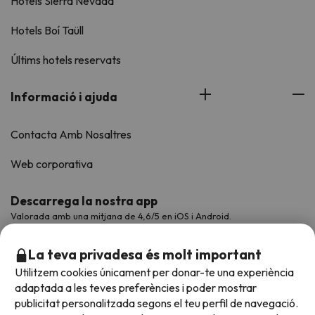
Hotels Sierra Nevada
Hotels Boí Taüll
Últims hotels reservats
Informació i ajuda
Contacta Amb Nosaltres
Web corporativa
Descarrega la nostra app
Valorada amb una mitjana de 4,6/5 en iOS i Android.
La teva privadesa és molt important
Utilitzem cookies únicament per donar-te una experiència
adaptada a les teves preferències i poder mostrar
publicitat personalitzada segons el teu perfil de navegació.