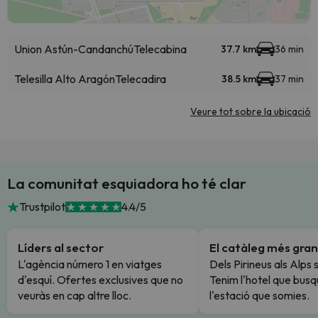
Union Astún-Candanchú
Telecabina
37.7 km
36 min
Telesilla Alto Aragón
Telecadira
38.5 km
37 min
Veure tot sobre la ubicació
La comunitat esquiadora ho té clar
Trustpilot
4.4/5
Líders al sector
El catàleg més gran
L'agència número 1 en viatges
Dels Pirineus als Alps 
d'esquí. Ofertes exclusives que no
Tenim l'hotel que busq
veuràs en cap altre lloc.
l'estació que somies.