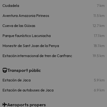
Ciudadela
7 km
Aventura Amazonia Pirineos
11.5 km
Cueva de las Güixas
12.7 km
Parque faunístico Lacuniacha
17.1 km
Monestir de Sant Joan de la Penya
18.1 km
Estación internacional de tren de Canfranc
19.5 km
Transport públic
Estación de Jaca
5.9 km
Estación de autobuses de Jaca
6.9 km
Aeroports propers