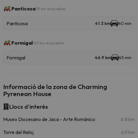
Panticosa
39 km esquiables
Panticosa
41.3 km
40 min
Formigal
143 km esquiables
Formigal
46.9 km
45 min
Informació de la zona de Charming
Pyrenean House
Llocs d'interès
Museo Diocesano de Jaca - Arte Románico
6.8 km
Torre del Reloj
6.9 km