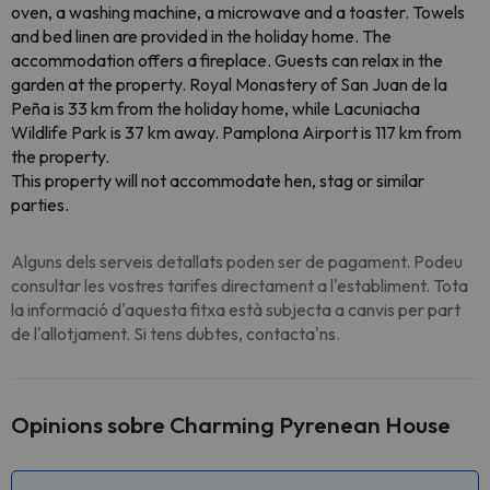
oven, a washing machine, a microwave and a toaster. Towels
and bed linen are provided in the holiday home. The
accommodation offers a fireplace. Guests can relax in the
garden at the property. Royal Monastery of San Juan de la
Peña is 33 km from the holiday home, while Lacuniacha
Wildlife Park is 37 km away. Pamplona Airport is 117 km from
the property.
This property will not accommodate hen, stag or similar
parties.
Alguns dels serveis detallats poden ser de pagament. Podeu
consultar les vostres tarifes directament a l'establiment. Tota
la informació d'aquesta fitxa està subjecta a canvis per part
de l'allotjament. Si tens dubtes, contacta'ns.
Opinions sobre Charming Pyrenean House