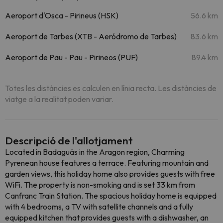
Aeroport d'Osca - Pirineus (HSK)
56.6 km
Aeroport de Tarbes (XTB - Aeródromo de Tarbes)
83.6 km
Aeroport de Pau - Pau - Pirineos (PUF)
89.4 km
Totes les distàncies es calculen en línia recta. Les distàncies de
viatge a la realitat poden variar.
Descripció de l'allotjament
Located in Badaguás in the Aragon region, Charming
Pyrenean house features a terrace. Featuring mountain and
garden views, this holiday home also provides guests with free
WiFi. The property is non-smoking and is set 33 km from
Canfranc Train Station. The spacious holiday home is equipped
with 4 bedrooms, a TV with satellite channels and a fully
equipped kitchen that provides guests with a dishwasher, an