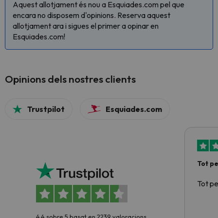
Aquest allotjament és nou a Esquiades.com pel que
encara no disposem d'opinions. Reserva aquest
allotjament ara i sigues el primer a opinar en
Esquiades.com!
Opinions dels nostres clients
Trustpilot
Esquiades.com
Tot p
Tot p
4.4 sobre 5 basat en 2239 valoracions