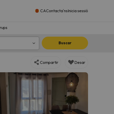
CA
Contacta'ns
Inicia sessió
rups
Buscar
Compartir
Desar