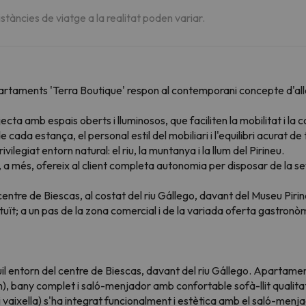
istàncies de viatge a la realitat poden variar.
rtaments 'Terra Boutique' respon al contemporani concepte d'allotj
cta amb espais oberts i lluminosos, que faciliten la mobilitat i l
cada estança, el personal estil del mobiliari i l'equilibri acurat de
ivilegiat entorn natural: el riu, la muntanya i la llum del Pirineu.
ment, a més, ofereix al client completa autonomia per disposar de l
centre de Biescas, al costat del riu Gállego, davant del Museu Pirine
ït; a un pas de la zona comercial i de la variada oferta gastronòmica
l entorn del centre de Biescas, davant del riu Gállego. Apartamen
,9m), bany complet i saló-menjador amb confortable sofà-llit qualit
i vaixella) s'ha integrat funcionalment i estètica amb el saló-men