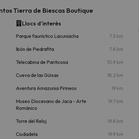
tos Tierra de Biescas Boutique
Llocs d'interès
m
Parque faunístico Lacuniacha
7.5 km
Ibón de Piedrafita
7.8 km
Telecabina de Panticosa
10.9 km
Cueva de las Güixas
18.2 km
Aventura Amazonia Pirineos
19 km
Museo Diocesano de Jaca - Arte
19.7 km
Románico
Torre del Reloj
19.8 km
Ciudadela
19.9 km