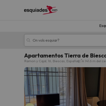
Esq
Apartamentos Tierra de Biesc
Esquí
Escapades
Ramon y Cajal, 16, Biescas, España
A 141.6 m del c
!Vaja! No hem trobat resultats que coincideixi