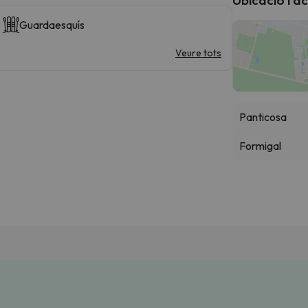
Guardaesquís
Veure tots
Panticosa
Formigal