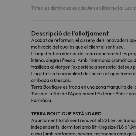
Totes les distàncies es calculen en línia recta. Les d
Descripció de l'allotjament
Acabat de reformar, el disseny dels innovadors apa
motivació del qual és que el client el senti seu.
L´arquitectura interior de cada apartament es proje
íntima, alegre i fresca. Amb l'harmonia cromàtica de 
trasllada al viatger l'experiència sensorial del seu pr
L'agilitat i la funcionalitat de l'accés a l'aparta
arribada a Biescas.
Terra Boutique es troba en una zona tranquil·la del 
Turisme, a 3 m de l'Aparcament Exterior Públic gratu
Farmàcia.
TERRA BOUTIQUE ESTÀNDARD
Apartament totalment renovat el 221. En un tranqui
independents: dormitori amb llit King size (1,8 x 1
cuina (amb rentadora, nevera, microones amb grill 