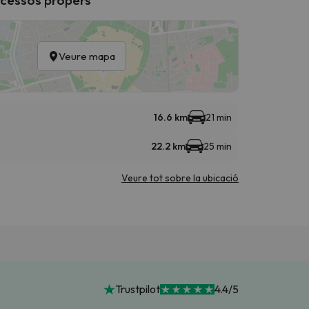
Veure mapa
16.6 km
21 min
22.2 km
25 min
Veure tot sobre la ubicació
Trustpilot
4.4/5