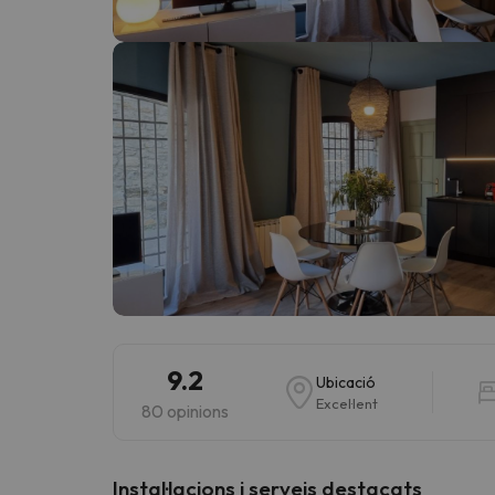
Vaja! Sembla que el nostre cercador ha perdut 
9.2
Ubicació
Excel·lent
80 opinions
Instal·lacions i serveis destacats