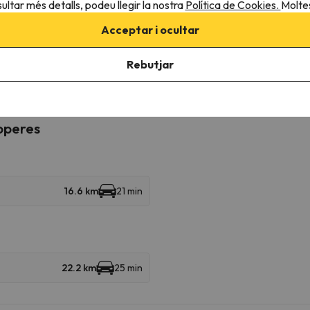
ultar més detalls, podeu llegir la nostra
Política de Cookies.
Moltes
 que ens enviïs un missatge a través del
apartat de contacte
infor
Acceptar i ocultar
è ho tinguin tot llest en arribar.
r condicions específiques sobre les mascotes (que no es puguin qu
Rebutjar
roperes
16.6 km
21 min
22.2 km
25 min