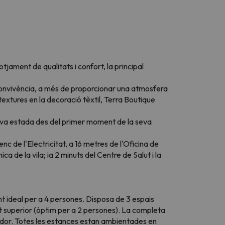
ament de qualitats i confort, la principal
a convivència, a més de proporcionar una atmosfera
 textures en la decoració tèxtil, Terra Boutique
a seva estada des del primer moment de la seva
nc de l'Electricitat, a 16 metres de l'Oficina de
 de la vila; ia 2 minuts del Centre de Salut i la
t ideal per a 4 persones. Disposa de 3 espais
at superior (òptim per a 2 persones). La completa
jador. Totes les estances estan ambientades en