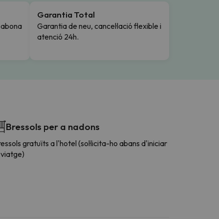
Garantia Total
i abona
Garantia de neu, cancel·lació flexible i
atenció 24h.
Bressols per a nadons
essols gratuïts a l'hotel (sol·licita-ho abans d'iniciar
 viatge)