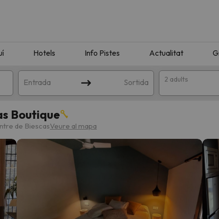
uí
Hotels
Info Pistes
Actualitat
G
2 adults
Entrada
Sortida
as Boutique
entre de Biescas
Veure al mapa
n amb la teva cerca. Intenteu modificar la destinació.