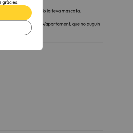
 gràcies.
mant que viatjaràs amb la teva mascota.
edar sols a l'habitació/apartament, que no puguin