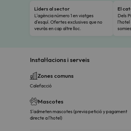
Líders al sector
El ca
L'agència número 1 en viatges
Dels Pi
d'esquí. Ofertes exclusives que no
l'hote
veuràs en cap altre lloc.
somies
Instal·lacions i serveis
Zones comuns
Calefacció
Mascotes
S'admeten mascotes (previa petició y pagament
directe a l'hotel)