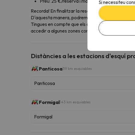
Preu: 25 €/reserva i mascota
Si necessiteu cons
Recorda! En finalitzar la reserva, és imprescindible
D'aquesta manera, podrem avisar l'allotjament perqu
Tingues en compte que els allotjaments poden teni
accedir a algunes zones concretes de l'hotel etc.).
Distàncies a les estacions d'esquí p
Panticosa
39 km esquiables
Panticosa
Formigal
143 km esquiables
Formigal