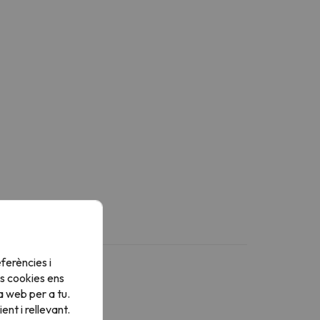
ferències i
s cookies ens
a web per a tu.
nt i rellevant.