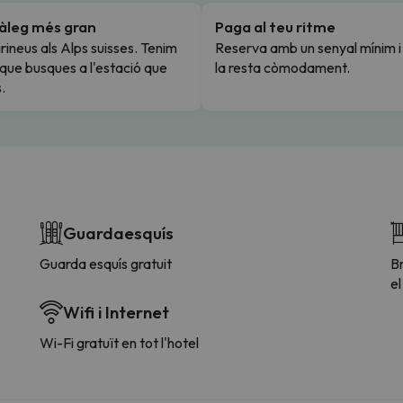
tàleg més gran
Paga al teu ritme
rineus als Alps suisses. Tenim
Reserva amb un senyal mínim 
l que busques a l'estació que
la resta còmodament.
.
Guardaesquís
Guarda esquís gratuit
Br
el
Wifi i Internet
Wi-Fi gratuït en tot l'hotel