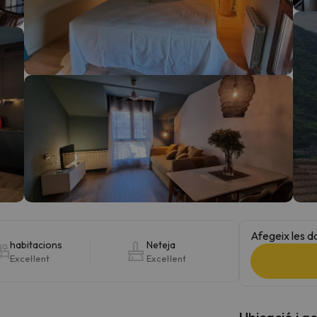
el nord. Quan trobi la seva brúixola torna.
Afegeix les d
habitacions
Neteja
Excel·lent
Excel·lent
Ubicació i a