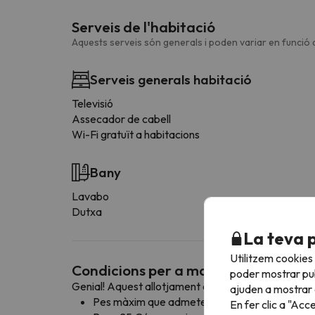
Serveis de l'habitació
Aquests serveis són generals i poden variar en funció d
Serveis generals habitació
Televisió
Assecador de cabell
Wi-Fi gratuït a habitacions
Bany
Lavabo
Dutxa
La teva 
Utilitzem cookies
Condicions per a mascotes
poder mostrar pub
Genial! Aquest allotjament admet mascotes amb le
ajuden a mostrar e
Pes màxim que admeten: sense límit de pes!
En fer clic a "Acc