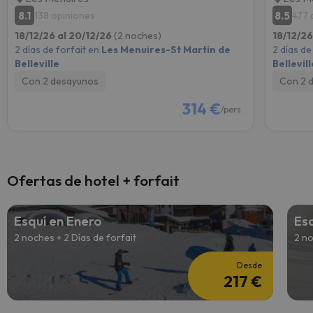
8.1
8.5
138 opiniones
477 
18/12/26 al 20/12/26
(2 noches)
18/12/26
2 días de forfait en
Les Menuires-St Martin de
2 días de
Belleville
Bellevill
Con 2 desayunos
Con 2 
314 €
/pers.
Ofertas de hotel + forfait
Esquí en Enero
Esq
2 noches + 2 Días de forfait
2 no
Desde
217 €