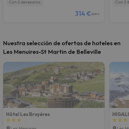
Con 2 desayunos
Con 2 
314 €
/pers.
Nuestra selección de ofertas de hoteles en
Les Menuires-St Martin de Belleville
Hôtel Les Bruyères
HIGAL
Les Menuires
Les M