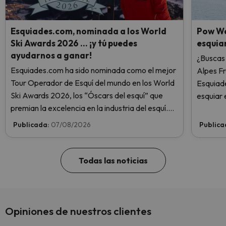
Esquiades.com, nominada a los World
Pow We
Ski Awards 2026 … ¡y tú puedes
esquiar
ayudarnos a ganar!
¿Buscas 
Esquiades.com ha sido nominada como el mejor
Alpes F
Tour Operador de Esquí del mundo en los World
Esquiade
Ski Awards 2026, los “Óscars del esquí” que
esquiar 
premian la excelencia en la industria del esquí.
¡Vota ahora y ayúdanos a alcanzar la cima!
Publicada:
07/08/2026
Publica
Todas las noticias
Opiniones de nuestros clientes