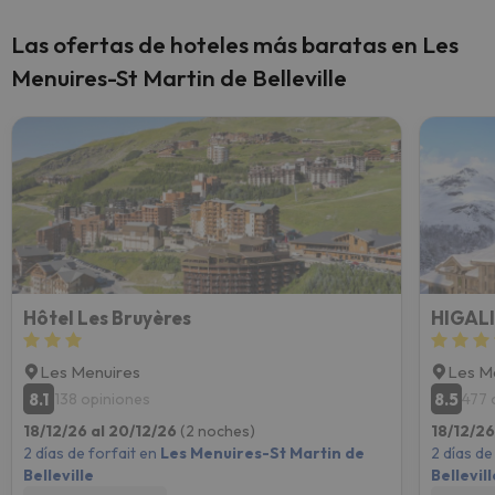
Las ofertas de hoteles más baratas en Les
Menuires-St Martin de Belleville
Hôtel Les Bruyères
HIGAL
Les Menuires
Les M
8.1
8.5
138 opiniones
477 
18/12/26 al 20/12/26
(2 noches)
18/12/26
2 días de forfait en
Les Menuires-St Martin de
2 días de
Belleville
Bellevill