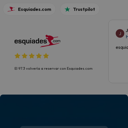
Esquiades.com
Trustpilot
J
H
esqui
El 97.3 volvería a reservar con Esquiades.com