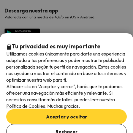
Descarga nuestra app
Valorada con una media de 4,6/5 en iOS y Android.
Tu privacidad es muy importante
Utilizamos cookies únicamente para darte una experiencia
adaptada a tus preferencias y poder mostrarte publicidad
personalizada según tu perfil de navegación. Estas cookies
nos ayudan a mostrar el contenido en base a tus intereses y
optimizar nuestra web para ti.
Métodos de pago disponibles
Al hacer clic en "Aceptar y cerrar", harás que te podamos
ofrecer una navegación más eficiente y relevante. Si
necesitas consultar más detalles, puedes leer nuestra
Política de Cookies.
Muchas gracias.
Condiciones generales
Aceptar y ocultar
Privacidad de datos
Política de cookies
Rechazar