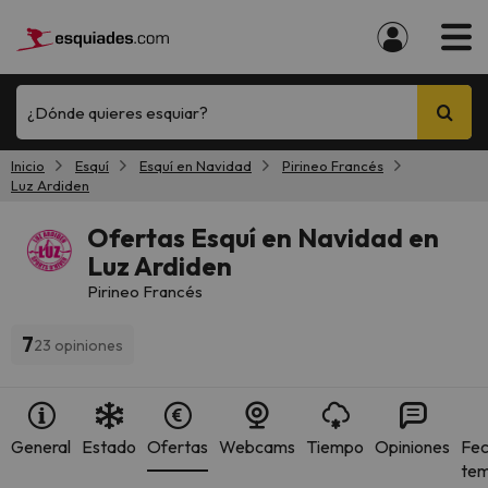
¿Dónde quieres esquiar?
Inicio
Esquí
Esquí en Navidad
Pirineo Francés
Luz Ardiden
Ofertas Esquí en Navidad en
Luz Ardiden
Pirineo Francés
7
23 opiniones
General
Estado
Ofertas
Webcams
Tiempo
Opiniones
Fec
te