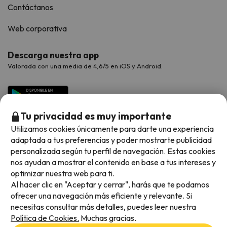
Contáctanos
Web corporativa
Descarga nuestra app
Valorada con una media de 4,6/5 en iOS y Android.
Tu privacidad es muy importante
Utilizamos cookies únicamente para darte una experiencia
adaptada a tus preferencias y poder mostrarte publicidad
personalizada según tu perfil de navegación. Estas cookies
nos ayudan a mostrar el contenido en base a tus intereses y
optimizar nuestra web para ti.
Métodos de pago disponibles
Al hacer clic en "Aceptar y cerrar", harás que te podamos
ofrecer una navegación más eficiente y relevante. Si
necesitas consultar más detalles, puedes leer nuestra
Política de Cookies.
Muchas gracias.