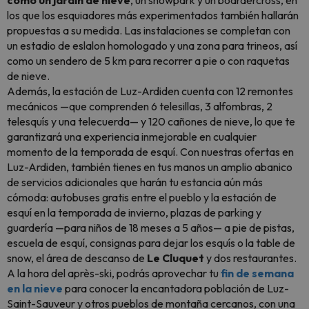
como un jardín de nieve
, un snowpark y un boardercross, en
los que los esquiadores más experimentados también hallarán
propuestas a su medida. Las instalaciones se completan con
un estadio de eslalon homologado y una zona para trineos, así
como un sendero de 5 km para recorrer a pie o con raquetas
de nieve.
Además, la estación de Luz-Ardiden cuenta con 12 remontes
mecánicos —que comprenden 6 telesillas, 3 alfombras, 2
telesquís y una telecuerda— y 120 cañones de nieve, lo que te
garantizará una experiencia inmejorable en cualquier
momento de la temporada de esquí. Con nuestras ofertas en
Luz-Ardiden, también tienes en tus manos un amplio abanico
de servicios adicionales que harán tu estancia aún más
cómoda: autobuses gratis entre el pueblo y la estación de
esquí en la temporada de invierno, plazas de parking y
guardería —para niños de 18 meses a 5 años— a pie de pistas,
escuela de esquí, consignas para dejar los esquís o la table de
snow, el área de descanso de
Le Cluquet
y dos restaurantes.
A la hora del après-ski, podrás aprovechar tu
fin de semana
en la nieve
para conocer la encantadora población de Luz-
Saint-Sauveur y otros pueblos de montaña cercanos, con una