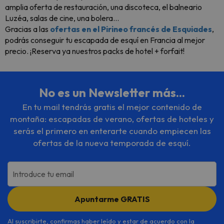
amplia oferta de restauración, una discoteca, el balneario
Luzéa, salas de cine, una bolera…
Gracias a las
ofertas en el Pirineo francés de Esquiades
,
podrás conseguir tu escapada de esquí en Francia al mejor
precio. ¡Reserva ya nuestros packs de hotel + forfait!
No es un Newsletter más...
En tu mail tendrás gratis el mejor contenido de
montaña: escapadas de verano, ofertas de hoteles y
serás el primero en enterarte cuando empiecen las
ofertas de la nueva temporada de esquí.
Introduce tu email
Apuntarme GRATIS
Al suscribirte, confirmas haber leído y estar de acuerdo con la