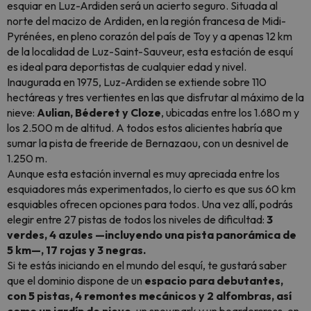
esquiar en Luz-Ardiden será un acierto seguro. Situada al
norte del macizo de Ardiden, en la región francesa de Midi-
Pyrénées, en pleno corazón del país de Toy y a apenas 12 km
de la localidad de Luz-Saint-Sauveur, esta estación de esquí
es ideal para deportistas de cualquier edad y nivel.
Inaugurada en 1975, Luz-Ardiden se extiende sobre 110
hectáreas y tres vertientes en las que disfrutar al máximo de la
nieve:
Aulian, Béderet y Cloze
, ubicadas entre los 1.680 m y
los 2.500 m de altitud. A todos estos alicientes habría que
sumar la pista de freeride de Bernazaou, con un desnivel de
1.250 m.
Aunque esta estación invernal es muy apreciada entre los
esquiadores más experimentados, lo cierto es que sus 60 km
esquiables ofrecen opciones para todos. Una vez allí, podrás
elegir entre 27 pistas de todos los niveles de dificultad:
3
verdes, 4 azules —incluyendo una pista panorámica de
5 km—, 17 rojas y 3 negras.
Si te estás iniciando en el mundo del esquí, te gustará saber
que el dominio dispone de un
espacio para debutantes,
con 5 pistas, 4 remontes mecánicos y 2 alfombras, así