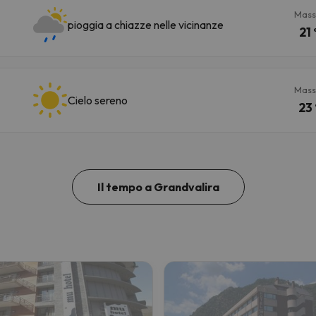
Mass
pioggia a chiazze nelle vicinanze
21 
Mass
Cielo sereno
23 
Il tempo a Grandvalira