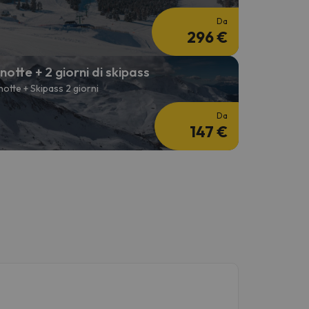
Da
296 €
 notte + 2 giorni di skipass
 notte + Skipass 2 giorni
Da
147 €