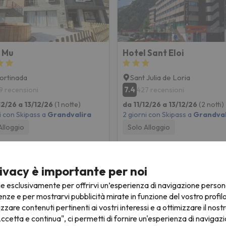
 Mu
Hotel Sant Eloi
ortinada
Sant Julia de Loria
7.4
9 recensioni
427 recensioni
12/26 a 13/12/26
(1 notte)
da 11/12/26 a 13/12/26
(2 notti)
i con Skipass a
Grandvalira
2 giorni con Skipass a
Grandval
Alloggio
Solo Alloggio
158 €
165 
/pers.
ivacy è importante per noi
ie esclusivamente per offrirvi un’esperienza di navigazione person
enze e per mostrarvi pubblicità mirate in funzione del vostro profil
izzare contenuti pertinenti ai vostri interessi e a ottimizzare il nostr
ccetta e continua", ci permetti di fornire un'esperienza di navigazi