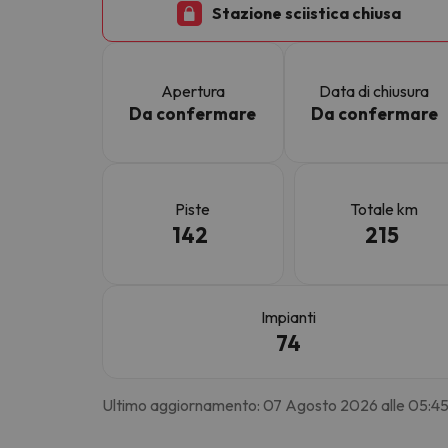
Stazione sciistica chiusa
Sembra che il nostro ricercatore abbia perso 
Apertura
Data di chiusura
Da confermare
Da confermare
Piste
Totale km
142
215
Impianti
74
Ultimo aggiornamento: 07 Agosto 2026 alle 05:4