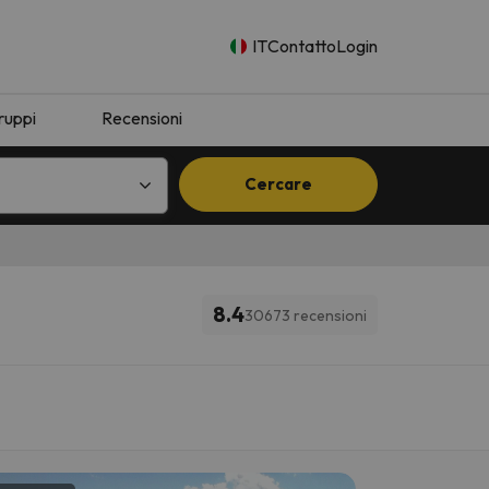
IT
Contatto
Login
ruppi
Recensioni
Cercare
8.4
30673 recensioni