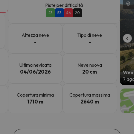
Piste per difficoltà
23
53
46
20
la strada. Non appena troverà la bussola, tornerà.
Altezza neve
Tipo di neve
-
-
Ultima nevicata
Neve nuova
04/06/2026
20 cm
Webc
7 ag
Copertura minima
Copertura massima
1710 m
2640 m
5