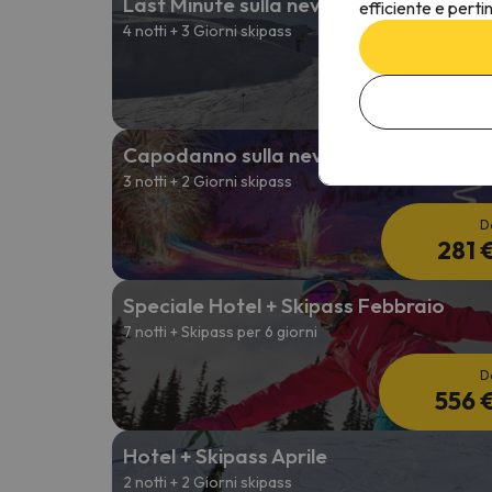
Last Minute sulla neve
efficiente e perti
4 notti + 3 Giorni skipass
D
226 
Capodanno sulla neve
3 notti + 2 Giorni skipass
D
281 
Speciale Hotel + Skipass Febbraio
7 notti + Skipass per 6 giorni
D
556 
Hotel + Skipass Aprile
2 notti + 2 Giorni skipass