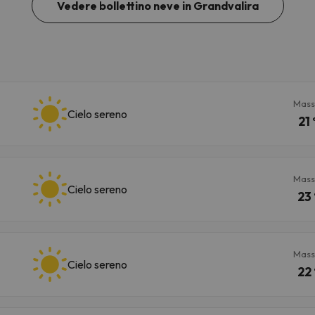
Vedere bollettino neve in Grandvalira
Mass
Cielo sereno
21 
Mass
Cielo sereno
23 
Mass
Cielo sereno
22 