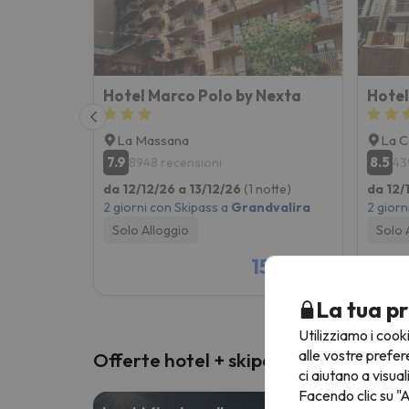
Hotel Marco Polo by Nexta
Hotel
La Massana
La C
7.9
8.5
8948 recensioni
43
da 12/12/26 a 13/12/26
(1 notte)
da 12/
2 giorni con Skipass a
Grandvalira
2 giorn
Solo Alloggio
Solo 
155 €
/pers.
La tua pr
Utilizziamo i cook
alle vostre prefer
Offerte hotel + skipass
ci aiutano a visual
Facendo clic su "A