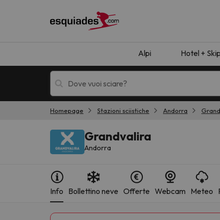
Alpi
Hotel + Ski
Homepage
Stazioni sciistiche
Andorra
Grand
Hotel + skipass
Hotel di montagn
Grandvalira
Andorra
Info
Bollettino neve
Offerte
Webcam
Meteo
Ops, non abbiamo trovato alcun risultato corr