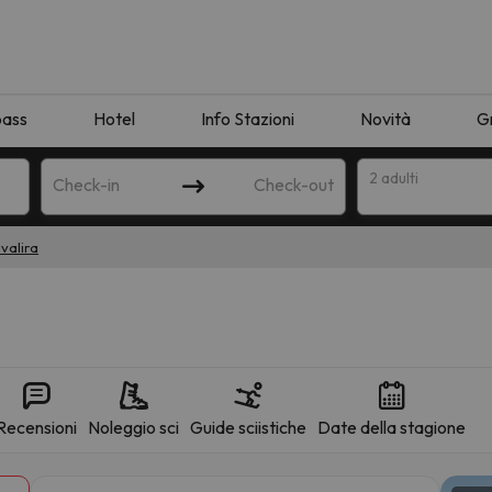
pass
Hotel
Info Stazioni
Novità
G
2 adulti
Check-in
Check-out
valira
a
Recensioni
Noleggio sci
Guide sciistiche
Date della stagione
ispondente alla sua ricerca. Provare a modificare la destinazione.