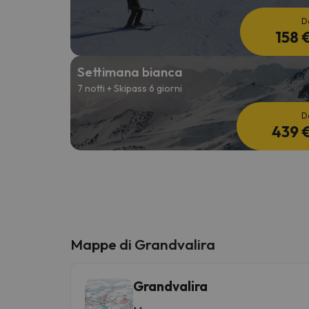
D
158 
Settimana bianca
7 notti + Skipass 6 giorni
D
439 
Mappe di Grandvalira
Grandvalira