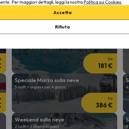
Offerte Sci 26/27
N
nente. Per maggiori dettagli, leggi la nostra
Politica sui Cookies.
2 notti + 2 giorni con skipass
4
Accetta
a
Da
€
164 €
Rifiuta
Speciale Carnevale sulla neve
F
2 notti + 2 Giorni skipass
2
a
Da
€
181 €
Speciale Marzo sulla neve
S
5 notti + skipass per 4 giorni
4
a
Da
€
386 €
Weekend sulla neve
S
2 notti + 2 Giorni skipass
5