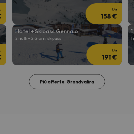
a
Da
€
158 €
Hotel + Skipass Gennaio
1
2 notti + 2 Giorni skipass
1
a
Da
€
191 €
Più offerte Grandvalira