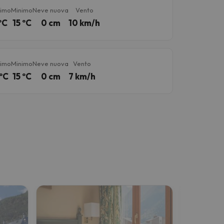
imo
Minimo
Neve nuova
Vento
ºC
15 ºC
0 cm
10 km/h
imo
Minimo
Neve nuova
Vento
ºC
15 ºC
0 cm
7 km/h