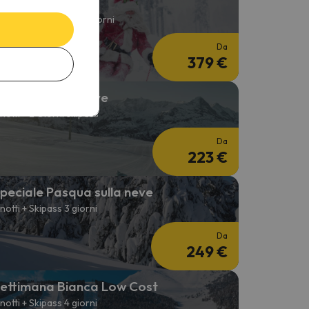
atale sulla neve
 notti + Skipass per 3 giorni
Da
379 €
ebbraio sulla neve
 notti + 2 Giorni skipass
Da
223 €
peciale Pasqua sulla neve
 notti + Skipass 3 giorni
Da
249 €
ettimana Bianca Low Cost
 notti + Skipass 4 giorni