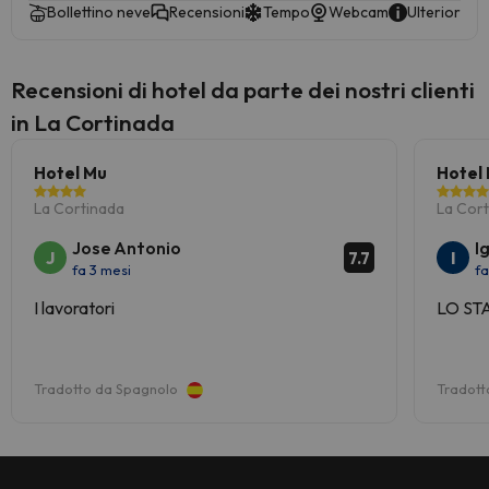
Bollettino neve
Recensioni
Tempo
Webcam
Ulteriori in
Recensioni di hotel da parte dei nostri clienti
in La Cortinada
Hotel Mu
Hotel
La Cortinada
La Cor
Jose Antonio
I
J
I
7.7
fa 3 mesi
fa
I lavoratori
LO ST
Tradotto da Spagnolo
Tradott