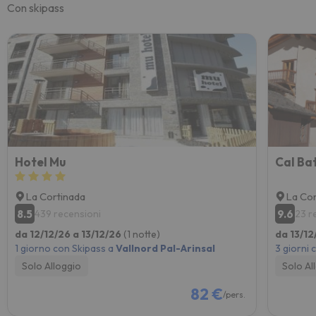
Con skipass
Hotel Mu
Cal Bat
La Cortinada
La Cor
8.5
9.6
439 recensioni
23 r
da 12/12/26 a 13/12/26
(1 notte)
da 13/12
1 giorno con Skipass a
Vallnord Pal-Arinsal
3 giorni 
Solo Alloggio
Solo Al
82 €
/pers.