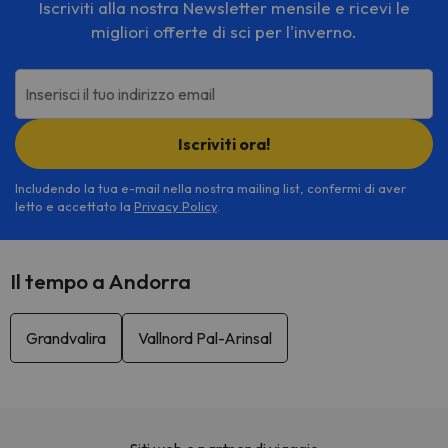
Iscriviti alla nostra Newsletter mensile e ricevi le
migliori offerte di sci per l'inverno.
Inserisci il tuo indirizzo email
Iscriviti ora!
Includendo la tua e-mail nella nostra mailing list, confermi di aver
letto e accettato la
Privacy Policy
.
Il tempo a Andorra
Grandvalira
Vallnord Pal-Arinsal