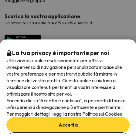
Viaggiare in gruppo
Scarica la nostra applicazione
Ha ottenuto una media di 4,6/5 su iOS e Android.
La tua privacy è importante per noi
Utilizziamo i cookie esclusivamente per offrirvi
un’esperienza di navigazione personalizzata in base alle
vostre preferenze e per mostrarvi pubblicità mirate in
funzione del vostro profilo. Questi cookie ci aiutano a
visualizzare contenuti pertinenti ai vostri interessi e a
Metodi di pagamento disponibili
ottimizzare il nostro sito per voi.
Facendo clic su "Accetta e continua", ci permetti di fornire
un'esperienza di navigazione più efficiente e pertinente.
Per maggiori dettagli, leggi la nostra
Politica sui Cookies.
Termini e condizioni generali
Accetta
Protezione dei dati