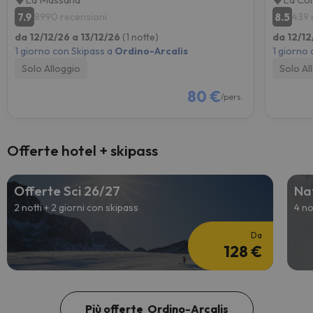
7.9
8.5
8990 recensioni
439 
da 12/12/26 a 13/12/26
(1 notte)
da 12/12
1 giorno con Skipass a
Ordino-Arcalis
1 giorno
Solo Alloggio
Solo Al
80 €
/pers.
Offerte hotel + skipass
Offerte Sci 26/27
Nat
2 notti + 2 giorni con skipass
4 no
Da
128 €
Più offerte Ordino-Arcalis