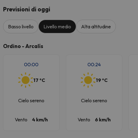
Previsioni di oggi
Basso livello
Livello medio
Alta altitudine
Ordino - Arcalís
00:00
00:24
17 ºC
19 ºC
Cielo sereno
Cielo sereno
Vento
4 km/h
Vento
6 km/h