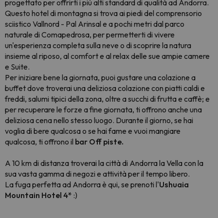
progettato per offrirti i più alti standard di qualità ad Andorra.
Questo hotel di montagna si trova ai piedi del comprensorio
sciistico Vallnord - Pal Arinsal e a pochi metri dal parco
naturale di Comapedrosa, per permetterti di vivere
un'esperienza completa sulla neve o di scoprire la natura
insieme al riposo, al comfort e al relax delle sue ampie camere
e Suite.
Per iniziare bene la giornata, puoi gustare una colazione a
buffet dove troverai una deliziosa colazione con piatti caldi e
freddi, salumi tipici della zona, oltre a succhi di frutta e caffè; e
per recuperare le forze a fine giornata, ti offrono anche una
deliziosa cena nello stesso luogo. Durante il giorno, se hai
voglia di bere qualcosa o se hai fame e vuoi mangiare
qualcosa, ti offrono il
bar Off piste.
A 10 km di distanza troverai la città di Andorra la Vella con la
sua vasta gamma di negozi e attività per il tempo libero.
La fuga perfetta ad Andorra è qui, se prenoti l'
Ushuaia
Mountain Hotel 4*
:)