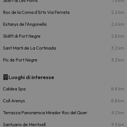
Skilift di Les Fonts
1.5 km
Roc de la Coma d'Erts Via Ferrata
2.2 km
Estanys de l'Angonella
2.6 km
Skilift di Port Negre
2.8 km
Sant Marti de La Cortinada
3.2 km
Pic de Port Negre
3.2 km
Luoghi di interesse
Caldea Spa
8.8 km
Coll Arenys
8.8 km
Terrazza Panoramica Mirador Roc del Quer
9.2 km
Santuario de Meritxell
9.5 km