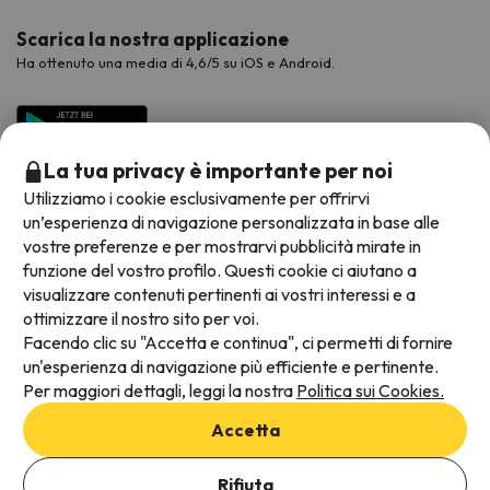
Scarica la nostra applicazione
Ha ottenuto una media di 4,6/5 su iOS e Android.
La tua privacy è importante per noi
Utilizziamo i cookie esclusivamente per offrirvi
un’esperienza di navigazione personalizzata in base alle
vostre preferenze e per mostrarvi pubblicità mirate in
funzione del vostro profilo. Questi cookie ci aiutano a
visualizzare contenuti pertinenti ai vostri interessi e a
Metodi di pagamento disponibili
ottimizzare il nostro sito per voi.
Facendo clic su "Accetta e continua", ci permetti di fornire
un'esperienza di navigazione più efficiente e pertinente.
Per maggiori dettagli, leggi la nostra
Politica sui Cookies.
Termini e condizioni generali
Accetta
Protezione dei dati
Aggiungi date per verificare la disponibilità
Informativa sui cookie
Rifiuta