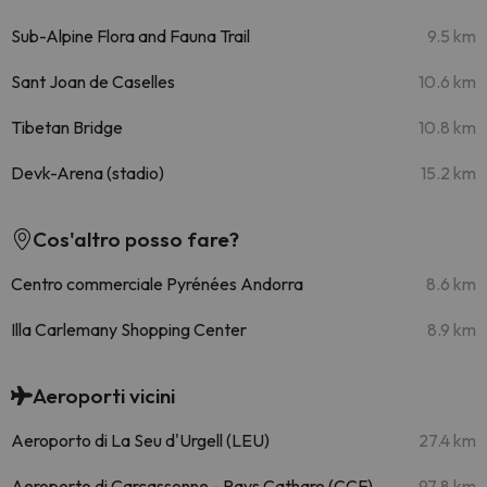
Sub-Alpine Flora and Fauna Trail
9.5 km
Sant Joan de Caselles
10.6 km
Tibetan Bridge
10.8 km
Devk-Arena (stadio)
15.2 km
Cos'altro posso fare?
Centro commerciale Pyrénées Andorra
8.6 km
Illa Carlemany Shopping Center
8.9 km
Aeroporti vicini
Aeroporto di La Seu d'Urgell (LEU)
27.4 km
Aeroporto di Carcassonne - Pays Cathare (CCF)
97.8 km