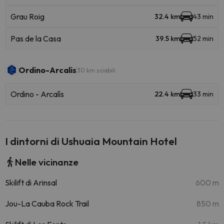
Grau Roig
32.4 km
43 min
Pas de la Casa
39.5 km
52 min
Ordino-Arcalis
30 km sciabili
Ordino - Arcalís
22.4 km
33 min
I dintorni di Ushuaia Mountain Hotel
Nelle vicinanze
Skilift di Arinsal
600 m
Jou-La Cauba Rock Trail
850 m