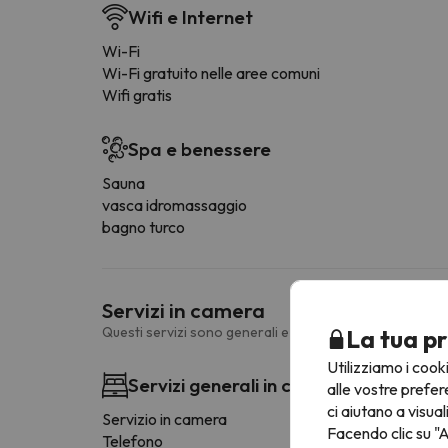
Wifi e Internet
Wi-Fi
Wi-Fi gratuito nelle aree comuni
Wifi gratis
Spa e benessere
Sauna
vasca idromassaggio
bagno turco
Servizi in camera
Questi servizi sono generali e possono variare a secon
La tua pr
Utilizziamo i cook
Servizi generali in camera
alle vostre prefer
ci aiutano a visual
Servizio in camera
Facendo clic su "A
Telefono