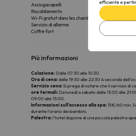
efficiente e perti
Asciugacapelli
Riscaldamento
Wi-Fi gratuit dans les chambres
Servizio di allarme
Coffre fort
Più informazioni
Colazione:
Dalle 07:30 alle 10:30.
Ora di cena:
dalle 19:30 alle 22:30 A seconda dell'occ
Servizio cena:
Si prega di notare che il servizio di
ore termali:
Da lunedì a sabato dalle 13:00 alle 21:00
09:00 alle 15:00.
Informazioni sull'accesso alla spa:
15€/60 min. So
durante l'orario dei bambini.
Palestra:
l'hotel dispone di una piccola palestra ape