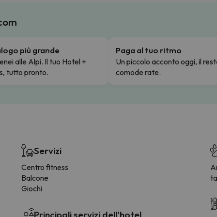
.com
talogo più grande
Paga al tuo ritmo
enei alle Alpi. Il tuo Hotel +
Un piccolo acconto oggi, il rest
s, tutto pronto.
comode rate.
Servizi
Centro fitness
Am
Balcone
ta
Giochi
Principali servizi dell'hotel