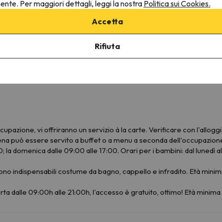
nente. Per maggiori dettagli, leggi la nostra
Politica sui Cookies.
Accetta
Altri servizi
Biancheria da letto disponibile
Rifiuta
Gli asciugamani sono disponibili
upazione, vi offriranno un servizio à la carte. Verificare con l'alloggi
 cena può essere servito a buffet o a menu a seconda dell'occupazione 
; la domenica dalle 09:00 alle 17:00. Orari per i bambini: dal lunedì a
no indispensabili costume da bagno, cappello e infradito. Età mini
rta dalle 09:00h alle 21:00h, l'accesso è gratuito, ottimo! Età minima 