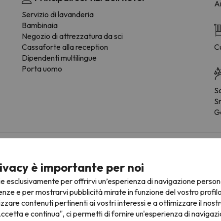
Ar
Servizio di lavanderia
Bambinaia
Negozio di attrezzatura da sci
Cassaforte alla reception
Cu
Dipendenti multilingue
Porta uomo
S
S
G
da del tipo di camera.
ivacy è importante per noi
ie esclusivamente per offrirvi un’esperienza di navigazione person
Bagno
enze e per mostrarvi pubblicità mirate in funzione del vostro profil
izzare contenuti pertinenti ai vostri interessi e a ottimizzare il nostr
WC
ccetta e continua", ci permetti di fornire un'esperienza di navigazi
Douche ou baignoire