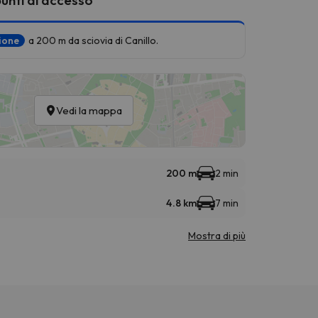
zione
a 200 m da sciovia di Canillo.
Vedi la mappa
200 m
2 min
4.8 km
7 min
Mostra di più