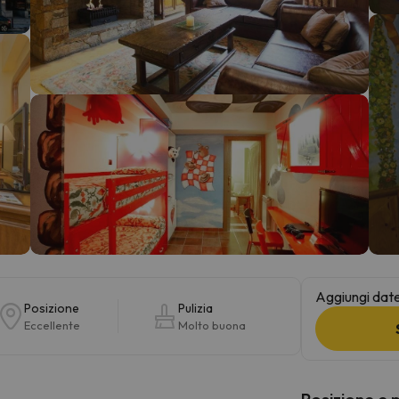
la strada. Non appena troverà la bussola, tornerà.
Aggiungi date 
Posizione
Pulizia
Eccellente
Molto buona
Posizione e 