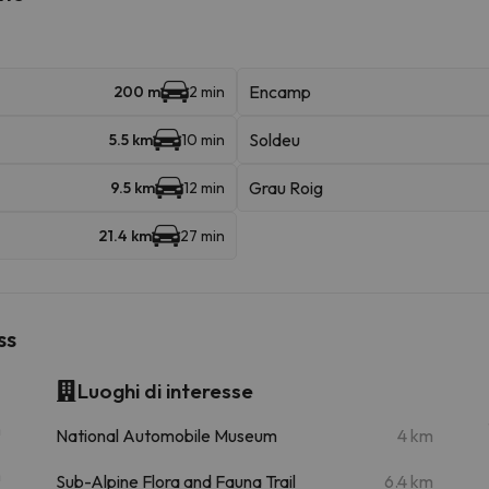
Encamp
200 m
2 min
Soldeu
5.5 km
10 min
Grau Roig
9.5 km
12 min
21.4 km
27 min
ss
Luoghi di interesse
m
National Automobile Museum
4 km
m
Sub-Alpine Flora and Fauna Trail
6.4 km