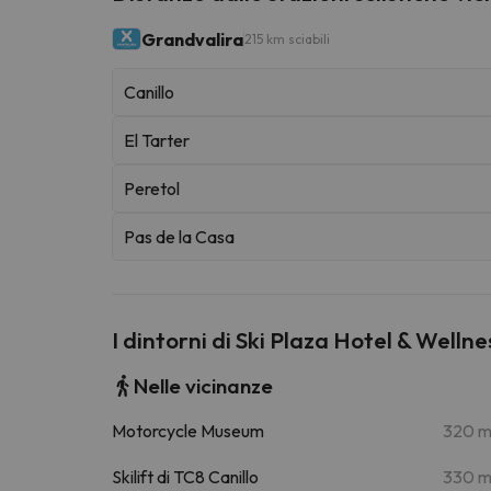
Grandvalira
215 km sciabili
Canillo
El Tarter
Peretol
Pas de la Casa
I dintorni di Ski Plaza Hotel & Wellne
Nelle vicinanze
Motorcycle Museum
320 
Skilift di TC8 Canillo
330 