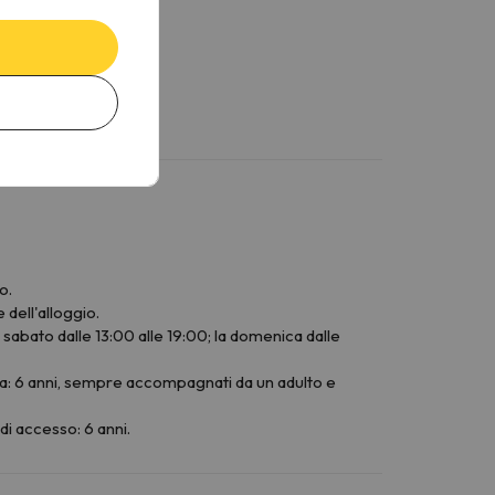
o.
dell'alloggio.
l sabato dalle 13:00 alle 19:00; la domenica dalle
ma: 6 anni, sempre accompagnati da un adulto e
di accesso: 6 anni.