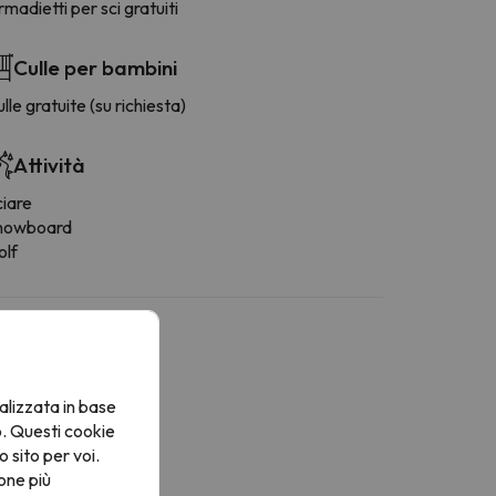
madietti per sci gratuiti
Culle per bambini
lle gratuite (su richiesta)
Attività
ciare
nowboard
olf
alizzata in base
o. Questi cookie
o sito per voi.
one più