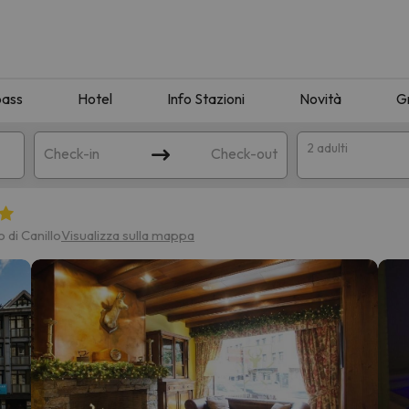
pass
Hotel
Info Stazioni
Novità
G
2 adulti
Check-in
Check-out
a
 di Canillo
Visualizza sulla mappa
ispondente alla sua ricerca. Provare a modificare la destinazione.