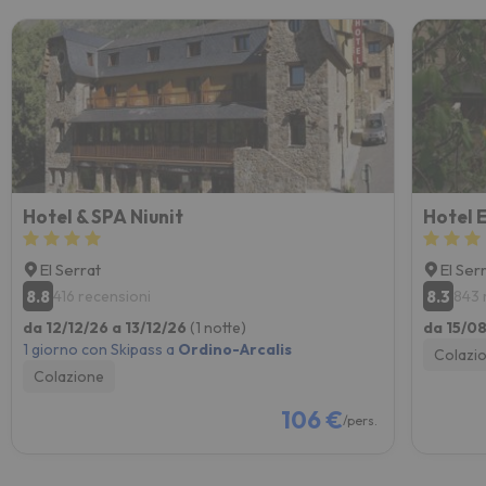
Hotel & SPA Niunit
Hotel 
El Serrat
El Ser
8.8
8.3
416 recensioni
843 
da 12/12/26 a 13/12/26
(1 notte)
da 15/0
1 giorno con Skipass a
Ordino-Arcalis
Colazi
Colazione
106 €
/pers.