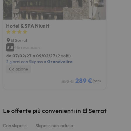
Hotel & SPA Niunit
El Serrat
8.8
416 recensioni
da 07/02/27 a 09/02/27
(2 notti)
2 giorni con Skipass a
Grandvalira
Colazione
289 €
322 €
/pers.
Le offerte più convenienti in El Serrat
Con skipass
Skipass non incluso