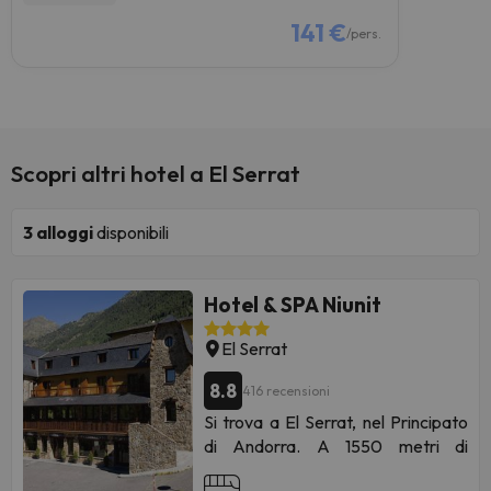
141 €
/pers.
Scopri altri hotel a El Serrat
3
alloggi
disponibili
Hotel & SPA Niunit
El Serrat
8.8
416 recensioni
Si trova a El Serrat, nel Principato
di Andorra. A 1550 metri di
altitudine, è l'ultimo villaggio della