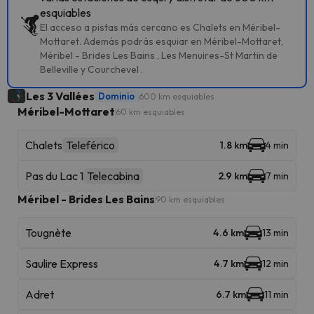
esquiables
El acceso a pistas más cercano es Chalets en Méribel-
Mottaret. Además podrás esquiar en Méribel-Mottaret,
Méribel - Brides Les Bains , Les Menuires-St Martin de
Belleville y Courchevel .
Les 3 Vallées
Dominio
600 km esquiables
Méribel-Mottaret
60 km esquiables
Chalets
Teleférico
1.8 km
4 min
Pas du Lac 1
Telecabina
2.9 km
7 min
Méribel - Brides Les Bains
90 km esquiables
Tougnète
4.6 km
13 min
Saulire Express
4.7 km
12 min
Adret
6.7 km
11 min