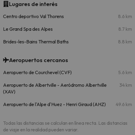
Lugares de interés
Centro deportivo Val Thorens
8.6 km
Le Grand Spa des Alpes
8.7 km
Brides-les-Bains Thermal Baths
8.8 km
Aeropuertos cercanos
Aeropuerto de Courchevel (CVF)
5.6 km
Aeropuerto de Albertville - Aeródromo Albertville
34 km
(XAV)
Aeropuerto de l'Alpe d'Huez - Henri Giraud (AHZ)
49.6 km
Todas las distancias se calculan en línea recta. Las distancias
de viaje en la realidad pueden variar.