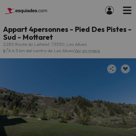
Appart 4personnes - Pied Des Pistes -
Sud - Mottaret
2285 Route du Laitelet, 73550, Les Allues
A 6.5 km del centro de Les Allues
Ver en mapa