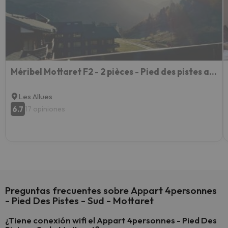
esquia
extra
yo.
Méribel Mottaret F2 - 2 pièces - Pied des pistes avec vue - Parking
Les Allues
6.7
17 opiniones
Preguntas frecuentes sobre Appart 4personnes
- Pied Des Pistes - Sud - Mottaret
¿Tiene conexión wifi el Appart 4personnes - Pied Des