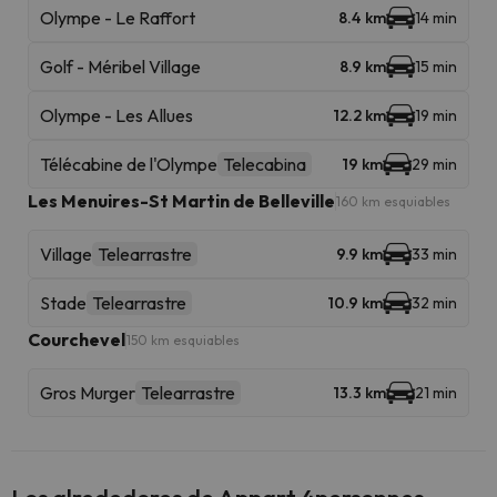
Olympe - Le Raffort
8.4 km
14 min
Golf - Méribel Village
8.9 km
15 min
Olympe - Les Allues
12.2 km
19 min
Télécabine de l'Olympe
Telecabina
19 km
29 min
Les Menuires-St Martin de Belleville
160 km esquiables
Village
Telearrastre
9.9 km
33 min
Stade
Telearrastre
10.9 km
32 min
Courchevel
150 km esquiables
Gros Murger
Telearrastre
13.3 km
21 min