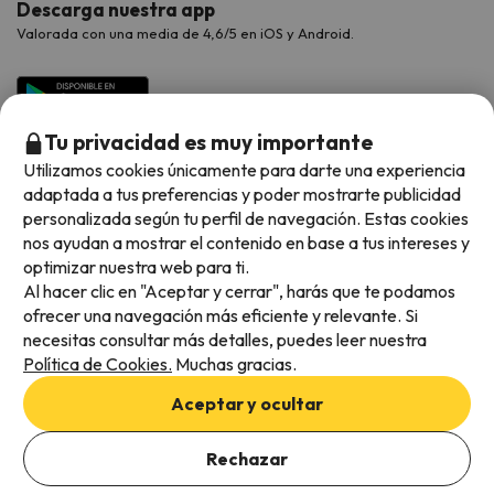
Descarga nuestra app
Valorada con una media de 4,6/5 en iOS y Android.
Tu privacidad es muy importante
Utilizamos cookies únicamente para darte una experiencia
adaptada a tus preferencias y poder mostrarte publicidad
personalizada según tu perfil de navegación. Estas cookies
nos ayudan a mostrar el contenido en base a tus intereses y
optimizar nuestra web para ti.
Métodos de pago disponibles
Al hacer clic en "Aceptar y cerrar", harás que te podamos
ofrecer una navegación más eficiente y relevante. Si
necesitas consultar más detalles, puedes leer nuestra
Política de Cookies.
Muchas gracias.
Condiciones generales
Aceptar y ocultar
Privacidad de datos
Añade las fechas para comprobar la disponibilidad
Política de cookies
Rechazar
Añadir fechas