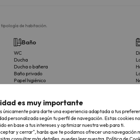
 tipología de habitación.
Baño
WC
D
Ducha
L
Ducha o bañera
H
Baño privado
La
Papel higiénico
N
C
M
cidad es muy importante
T
T
s únicamente para darte una experiencia adaptada a tus prefere
Ut
dad personalizada según tu perfil de navegación. Estas cookies n
S
ido en base a tus intereses y optimizar nuestra web para ti.
Z
"Aceptar y cerrar", harás que te podamos ofrecer una navegación m
F
esitas consultar más detalles, puedes leer nuestra
Política de Cook