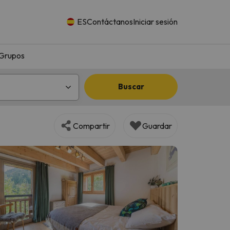
ES
Contáctanos
Iniciar sesión
Grupos
Buscar
Compartir
Guardar