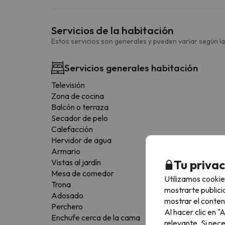
Servicios de la habitación
Estos servicios son generales y pueden variar según la
Servicios generales habitación
Televisión
Zona de cocina
Balcón o terraza
Secador de pelo
Calefacción
Hervidor de agua
Armario
Tu priva
Vistas al jardín
Mesa de comedor
Utilizamos cookie
Trona
mostrarte publici
Adosado
mostrar el conten
Perchero
Al hacer clic en 
Enchufe cerca de la cama
relevante. Si nec