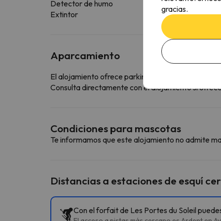
Detector de humo
gracias.
Extintor
Aparcamiento
El alojamiento ofrece parking gratuito
Consulta directamente con el alojamiento si ofrecen
Condiciones para mascotas
Te informamos que este alojamiento no admite m
Distancias a estaciones de esquí ce
Con el forfait de Les Portes du Soleil puede
El acceso a pistas más cercano es Ardent en A