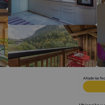
 el norte. En cuanto encuentre su brújula vuelve.
Añade las fec
Ubicación y