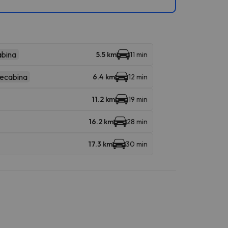
abina
5.5 km
11 min
lecabina
6.4 km
12 min
11.2 km
19 min
16.2 km
28 min
17.3 km
30 min