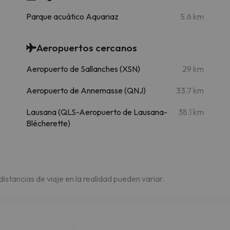
m
Parque acuático Aquariaz
5.6 km
m
Aeropuertos cercanos
m
Aeropuerto de Sallanches (XSN)
29 km
m
Aeropuerto de Annemasse (QNJ)
33.7 km
m
Lausana (QLS-Aeropuerto de Lausana-
38.1 km
m
Blécherette)
m
m
 distancias de viaje en la realidad pueden variar.