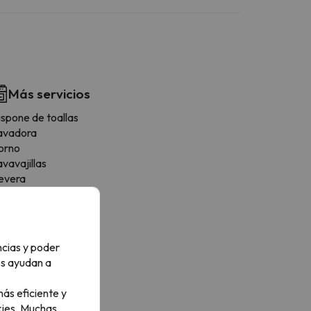
Más servicios
ispone de toallas
avadora
orno
vavajillas
evera
afetera
icroondas
endedero
ostadora
ncias y poder
ensilios de cocina
os ayudan a
ecadora
ona de comedor
ás eficiente y
ogones
ies.
Muchas