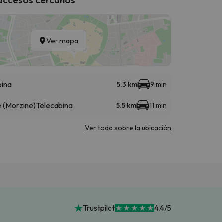
Ver mapa
bina
5.3 km
9 min
 (Morzine)
Telecabina
5.5 km
11 min
Ver todo sobre la ubicación
Trustpilot
4.4/5