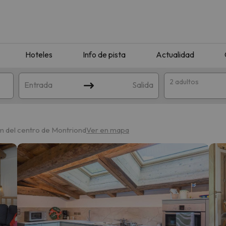
Hoteles
Info de pista
Actualidad
2 adultos
Entrada
Salida
m del centro de Montriond
Ver en mapa
que coincida con tu búsqueda. Prueba a modificar el destino.