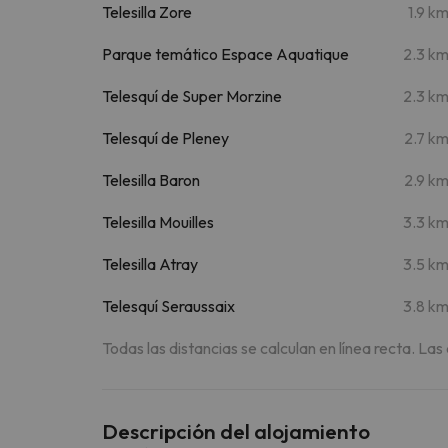
Telesilla Zore
1.9 k
Parque temático Espace Aquatique
2.3 k
Telesquí de Super Morzine
2.3 k
Telesquí de Pleney
2.7 k
Telesilla Baron
2.9 k
Telesilla Mouilles
3.3 k
Telesilla Atray
3.5 k
Telesquí Seraussaix
3.8 k
Todas las distancias se calculan en línea recta. Las
Descripción del alojamiento