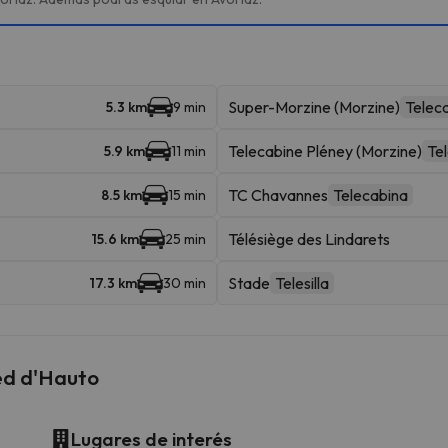
Super-Morzine (Morzine)
Telec
5.3 km
9 min
Telecabine Pléney (Morzine)
Te
5.9 km
11 min
TC Chavannes
Telecabina
8.5 km
15 min
Télésiège des Lindarets
15.6 km
25 min
Stade
Telesilla
17.3 km
30 min
ed d'Hauto
Lugares de interés