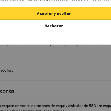
Aceptar y ocultar
Rechazar
 la posibilidad de reservar la plaza de parking con antelación.
ascotas.
rcanas
s esquiar en varias estaciones de esquí y disfrutar de 580 km esqu
voriaz. Además podrás esquiar en Avoriaz.