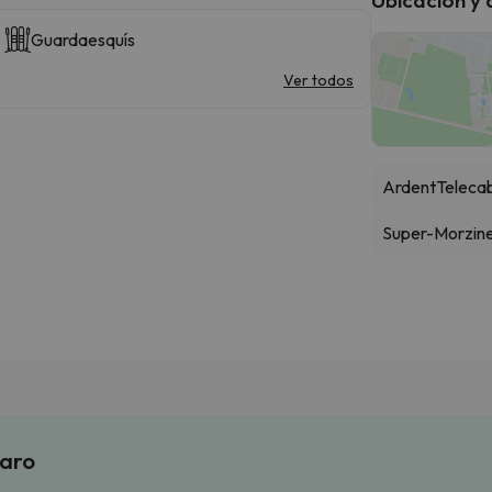
Guardaesquís
Ver todos
Ardent
Teleca
Super-Morzine
laro