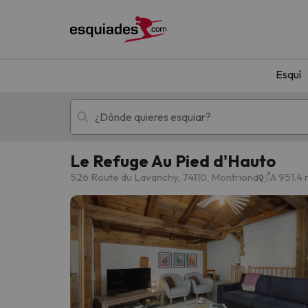
Esquí
Le Refuge Au Pied d'Hauto
Esquí
Escapadas
526 Route du Lavanchy, 74110, Montriond
A 951.4 
¡Vaya! No hemos encontrado ningún resultado 