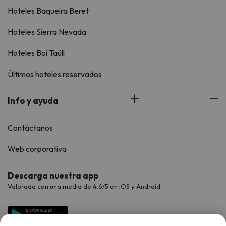
Hoteles Baqueira Beret
Hoteles Sierra Nevada
Hoteles Boí Taüll
Últimos hoteles reservados
Info y ayuda
Contáctanos
Web corporativa
Descarga nuestra app
Valorada con una media de 4,6/5 en iOS y Android.