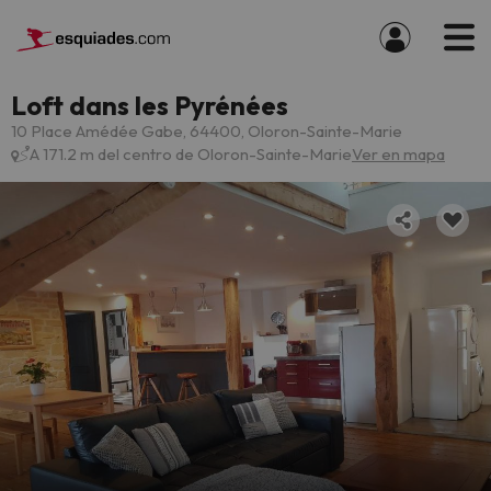
Loft dans les Pyrénées
10 Place Amédée Gabe, 64400, Oloron-Sainte-Marie
A 171.2 m del centro de Oloron-Sainte-Marie
Ver en mapa