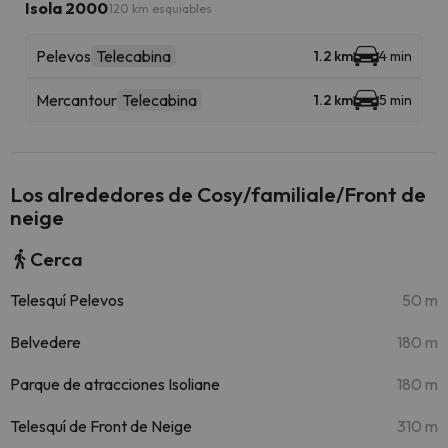
Isola 2000
120 km esquiables
Pelevos
Telecabina
1.2 km
4 min
Mercantour
Telecabina
1.2 km
5 min
Los alrededores de Cosy/familiale/Front de
neige
Cerca
Telesquí Pelevos
50 m
Belvedere
180 m
Parque de atracciones Isoliane
180 m
Telesquí de Front de Neige
310 m