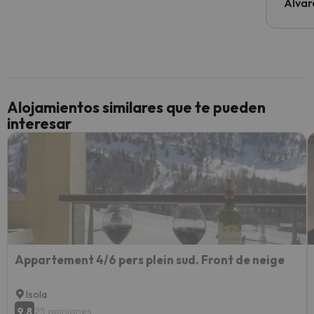
al cli
Alvar
he ten
culpa 
inmobi
y un t
cancel
cance
Alojamientos similares que te pueden
perfe
interesar
diner
Recom
vacaci
esquia
extra
yo.
Appartement 4/6 pers plein sud. Front de neige
Isola
9.8
25 opiniones