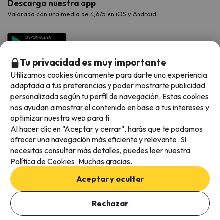
Descarga nuestra app
Valorada con una media de 4,6/5 en iOS y Android.
Tu privacidad es muy importante
Utilizamos cookies únicamente para darte una experiencia
adaptada a tus preferencias y poder mostrarte publicidad
personalizada según tu perfil de navegación. Estas cookies
nos ayudan a mostrar el contenido en base a tus intereses y
optimizar nuestra web para ti.
Métodos de pago disponibles
Al hacer clic en "Aceptar y cerrar", harás que te podamos
ofrecer una navegación más eficiente y relevante. Si
necesitas consultar más detalles, puedes leer nuestra
Política de Cookies.
Muchas gracias.
Condiciones generales
Aceptar y ocultar
Privacidad de datos
Añade las fechas para comprobar la disponibilidad
Política de cookies
Rechazar
Añadir fechas