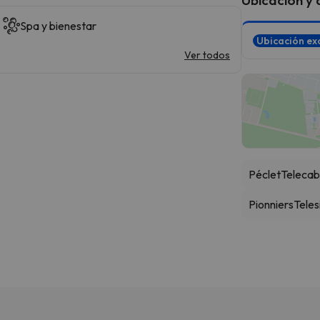
Spa y bienestar
Ubicación ex
Ver todos
Péclet
Telecab
Pionniers
Telesi