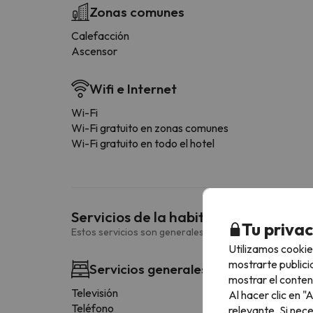
Zonas comunes
Calefacción
Ascensor
Wifi e Internet
Wi-Fi
Wi-Fi gratuito en zonas comunes
Wi-Fi gratuito en todo el hotel
Servicios de la habitación
Tu priva
Estos servicios son generales y pueden variar según la
Utilizamos cookie
mostrarte publici
Servicios generales habitación
mostrar el conten
Televisión
Al hacer clic en 
Teléfono
relevante. Si nec