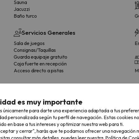
Sauna
Jacuzzi
Baño turco
G
Servicios Generales
Sala de juegos
E
Consignas/Taquillas
Guarda equipaje gratuito
Caja fuerte en recepción
Acceso directo a pistas
Me
cidad es muy importante
 tipología de habitación.
s únicamente para darte una experiencia adaptada a tus prefere
dad personalizada según tu perfil de navegación. Estas cookies n
Baño
ido en base a tus intereses y optimizar nuestra web para ti.
Bañera
"Aceptar y cerrar", harás que te podamos ofrecer una navegación m
WC
esitas consultar más detalles, puedes leer nuestra
Política de Cook