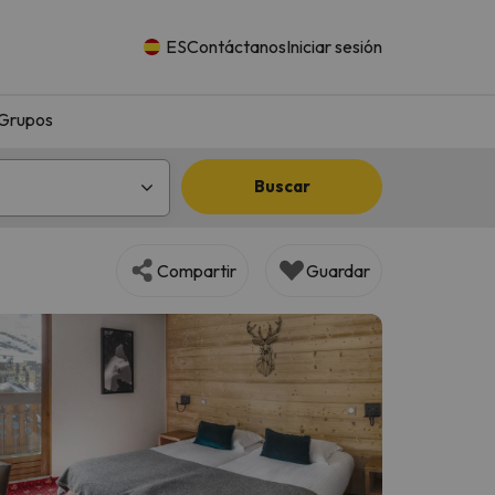
ES
Contáctanos
Iniciar sesión
Grupos
Buscar
Compartir
Guardar