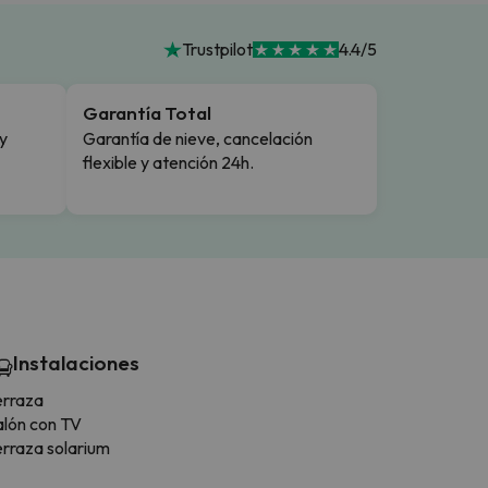
Trustpilot
4.4/5
Garantía Total
y
Garantía de nieve, cancelación
flexible y atención 24h.
Instalaciones
erraza
alón con TV
erraza solarium