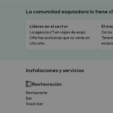
La comunidad esquiadora lo tiene c
Líderes en el sector
El ma
La agencia nº1 en viajes de esquí.
De los 
Ofertas exclusivas que no verás en
Tenemo
otro sitio.
estaci
Instalaciones y servicios
Restauración
Restaurante
Bar
Snack bar