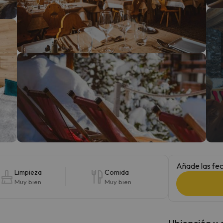
 el norte. En cuanto encuentre su brújula vuelve.
Añade las fec
Limpieza
Comida
Muy bien
Muy bien
Ubicación y