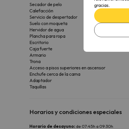
Secador de pelo
gracias.
Calefacción
Servicio de despertador
Suelo con moqueta
Hervidor de agua
Plancha para ropa
Escritorio
Caja fuerte
Armario
Trona
Acceso a pisos superiores en ascensor
Enchufe cerca de la cama
Adaptador
Taquillas
Horarios y condiciones especiales
Horario de desayuno:
de 07:45h a 09:30h