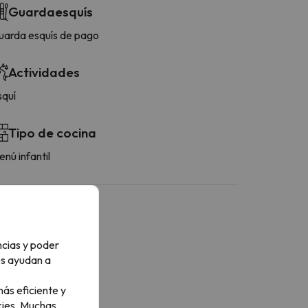
Guardaesquís
uarda esquís de pago
Actividades
squí
Tipo de cocina
nú infantil
ncias y poder
os ayudan a
ás eficiente y
ies.
Muchas