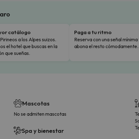
laro
yor catálogo
Paga a tu ritmo
Pirineos a los Alpes suizos.
Reserva con una señal mínima 
s el hotel que buscas en la
abona el resto cómodamente.
ón que sueñas.
Mascotas
No se admiten mascotas
T
S
T
Spa y bienestar