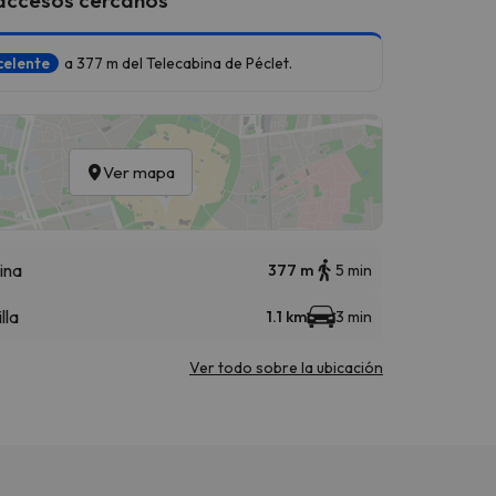
celente
a 377 m del Telecabina de Péclet.
Ver mapa
ina
377 m
5 min
lla
1.1 km
3 min
Ver todo sobre la ubicación