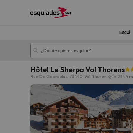
Esquí
Hôtel Le Sherpa Val Thorens
Esquí
Escapadas
Rue De Gebroulaz, 73440, Val-Thorens
A 234.4 m
¡Vaya! No hemos encontrado ningún resultado 