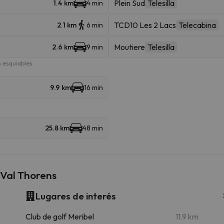
Plein Sud
Telesilla
1.4 km
4 min
TCD10 Les 2 Lacs
Telecabina
2.1 km
6 min
Moutiere
Telesilla
2.6 km
9 min
 esquiables
9.9 km
16 min
25.8 km
48 min
 Val Thorens
Lugares de interés
m
Club de golf Meribel
11.9 km