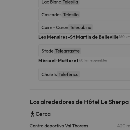
Lac Blanc
Telesilla
Cascades
Telesilla
Cairn - Caron
Telecabina
Les Menuires-St Martin de Belleville
160 km
Stade
Telearrastre
Méribel-Mottaret
60 km esquiables
Chalets
Teleférico
Los alrededores de Hôtel Le Sherpa
Cerca
Centro deportivo Val Thorens
420 