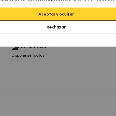
Amenities
Albornoz
Aceptar y ocultar
Baño privado
Papel higiénico
Champú
Rechazar
Gel de ducha
Más servicios
Dispone de toallas