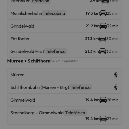
Interlaken
Estación
2.9 km
7 min
Männlichenbahn
Telecabina
19.3 km
25 min
Grindelwald
21.2 km
32 min
Firstbahn
21.3 km
30 min
Grindelwald First
Teleférico
21.3 km
30 min
Mürren + Schilthorn
54 km esquiables
Mürren
Schilthornbahn (Mürren - Birg)
Teleférico
Gimmelwald
19.4 km
28 min
Stechelberg – Gimmelwald
Teleférico
19.4 km
27 min