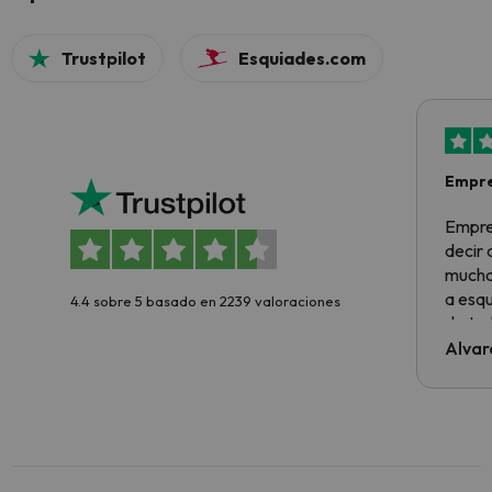
Trustpilot
Esquiades.com
Empre
Empre
decir
muchas
a esqu
4.4 sobre 5 basado en 2239 valoraciones
de tod
al cli
Alvar
he ten
culpa 
inmobi
y un t
cancel