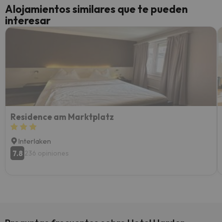
cance
Alojamientos similares que te pueden
perfe
interesar
diner
Recom
vacaci
esquia
extra
yo.
Residence am Marktplatz
Interlaken
7.8
236 opiniones