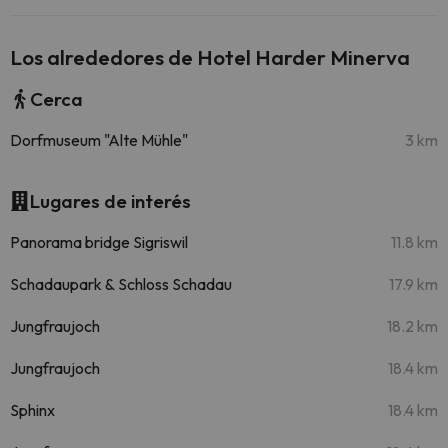
Los alrededores de Hotel Harder Minerva
Cerca
Dorfmuseum "Alte Mühle"
3 km
Lugares de interés
Panorama bridge Sigriswil
11.8 km
Schadaupark & Schloss Schadau
17.9 km
Jungfraujoch
18.2 km
Jungfraujoch
18.4 km
Sphinx
18.4 km