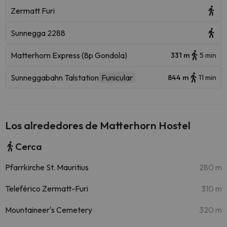
Zermatt Furi
Sunnegga 2288
Matterhorn Express (8p Gondola)
331 m
5 min
Sunneggabahn Talstation
Funicular
844 m
11 min
Los alrededores de Matterhorn Hostel
Cerca
Pfarrkirche St. Mauritius
280 m
Teleférico Zermatt-Furi
310 m
Mountaineer's Cemetery
320 m