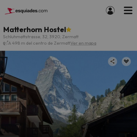
Matterhorn Hostel
Schluhmattstrasse, 32, 3920, Zermatt
A 498 m del centro de Zermatt
Ver en mapa