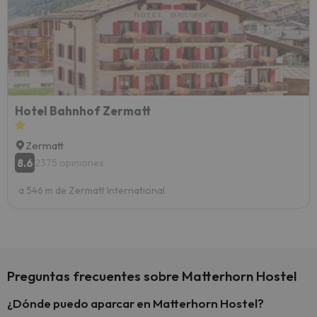
vacaci
esquia
extra
yo.
Hotel Bahnhof Zermatt
Zermatt
8.6
2375 opiniones
a 546 m de Zermatt International
Preguntas frecuentes sobre Matterhorn Hostel
¿Dónde puedo aparcar en Matterhorn Hostel?