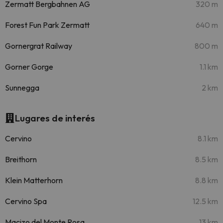
Zermatt Bergbahnen AG
320 m
Forest Fun Park Zermatt
640 m
Gornergrat Railway
800 m
Gorner Gorge
1.1 km
Sunnegga
2 km
Lugares de interés
Cervino
8.1 km
Breithorn
8.5 km
Klein Matterhorn
8.8 km
Cervino Spa
12.5 km
Macizo del Monte Rosa
13 km