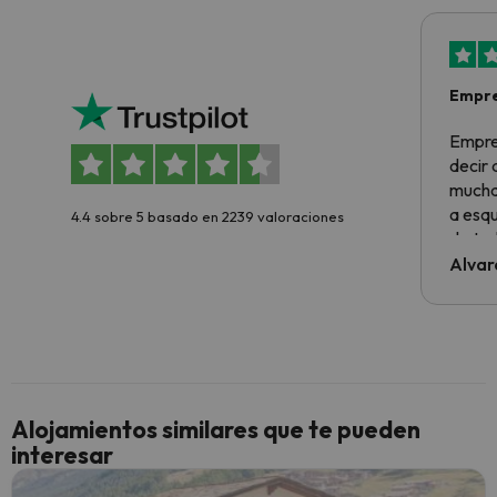
Empre
Empre
decir
muchas
a esqu
4.4 sobre 5 basado en 2239 valoraciones
de tod
al cli
Alvar
he ten
culpa 
inmobi
y un t
cancel
cance
Alojamientos similares que te pueden
perfe
interesar
diner
Recom