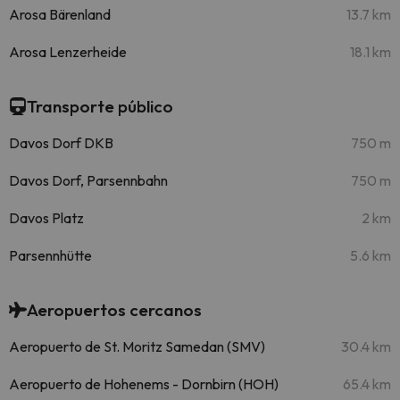
Arosa Bärenland
13.7 km
Arosa Lenzerheide
18.1 km
Transporte público
Davos Dorf DKB
750 m
Davos Dorf, Parsennbahn
750 m
Davos Platz
2 km
Parsennhütte
5.6 km
Aeropuertos cercanos
Aeropuerto de St. Moritz Samedan (SMV)
30.4 km
Aeropuerto de Hohenems - Dornbirn (HOH)
65.4 km