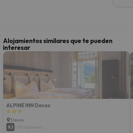
he ten
culpa 
inmobi
y un t
cancel
cance
Alojamientos similares que te pueden
perfe
interesar
diner
Recom
vacaci
esquia
extra
yo.
ALPINE INN Davos
Davos
9.1
1767 opiniones