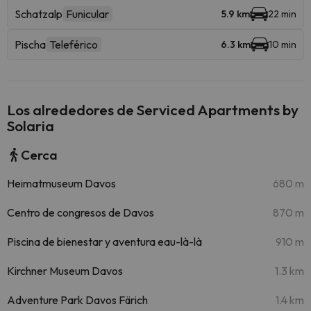
Schatzalp
Funicular
5.9 km
22 min
Pischa
Teleférico
6.3 km
10 min
Los alrededores de Serviced Apartments by
Solaria
Cerca
Heimatmuseum Davos
680 m
Centro de congresos de Davos
870 m
Piscina de bienestar y aventura eau-là-là
910 m
Kirchner Museum Davos
1.3 km
Adventure Park Davos Färich
1.4 km