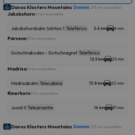
Davos Klosters Mountains
Dominio
213 km esquiables
Jakobshorn
41 km esquiables
Jakobshornbahn Sektion 1
Teleférico
2.6 km
6 min
Parsenn
95 km esquiables
Gotschnaboden - Gotschnagrat
Teleférico
12.5 km
23 min
Madrisa
26 km esquiables
Madrisabahn
Telecabina
13.8 km
20 min
Rinerhorn
51 km esquiables
Juonli II
Telearrastre
14 km
31 min
Davos Klosters Mountains
Dominio
213 km esquiables