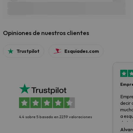
Opiniones de nuestros clientes
Trustpilot
Esquiades.com
Empre
Empre
decir
muchas
a esqu
4.4 sobre 5 basado en 2239 valoraciones
de tod
al cli
Alvar